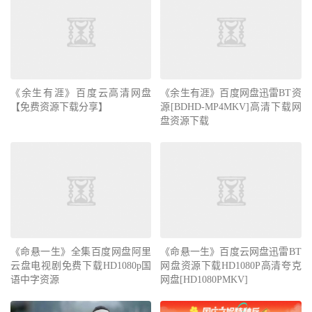
《余生有涯》百度云高清网盘
《余生有涯》百度网盘迅雷BT资
【免费资源下载分享】
源[BDHD-MP4MKV]高清下载网
盘资源下载
《命悬一生》全集百度网盘阿里
《命悬一生》百度云网盘迅雷BT
云盘电视剧免费下载HD1080p国
网盘资源下载HD1080P高清夸克
语中字资源
网盘[HD1080PMKV]