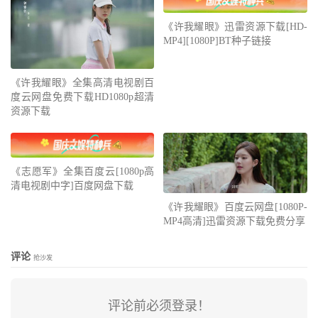
《许我耀眼》迅雷资源下载[HD-
MP4][1080P]BT种子链接
《许我耀眼》全集高清电视剧百
度云网盘免费下载HD1080p超清
资源下载
《志愿军》全集百度云[1080p高
清电视剧中字]百度网盘下载
《许我耀眼》百度云网盘[1080P-
MP4高清]迅雷资源下载免费分享
评论
抢沙发
评论前必须登录！