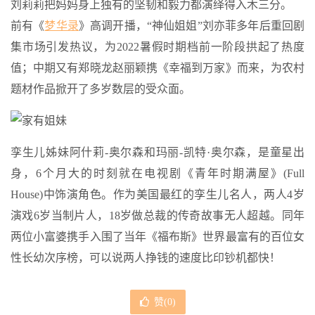
刘莉莉把妈妈身上独有的坚韧和毅力都演绎得入木三分。
前有《
梦华录
》高调开播，“神仙姐姐”刘亦菲多年后重回剧
集市场引发热议，为2022暑假时期档前一阶段拱起了热度
值；中期又有郑晓龙赵丽颖携《幸福到万家》而来，为农村
题材作品掀开了多岁数层的受众面。
孪生儿姊妹阿什莉-奥尔森和玛丽-凯特·奥尔森，是童星出
身，6个月大的时刻就在电视剧《青年时期满屋》(Full
House)中饰演角色。作为美国最红的孪生儿名人，两人4岁
演戏6岁当制片人，18岁做总裁的传奇故事无人超越。同年
两位小富婆携手入围了当年《福布斯》世界最富有的百位女
性长幼次序榜，可以说两人挣钱的速度比印钞机都快！
赞(
0
)