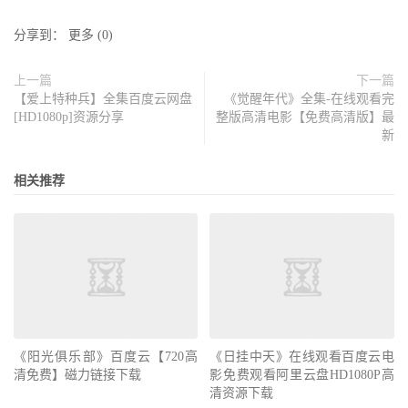
分享到：
更多
(
0
)
上一篇
下一篇
【爱上特种兵】全集百度云网盘
《觉醒年代》全集-在线观看完
[HD1080p]资源分享
整版高清电影【免费高清版】最
新
相关推荐
《阳光俱乐部》百度云【720高
《日挂中天》在线观看百度云电
清免费】磁力链接下载
影免费观看阿里云盘HD1080P高
清资源下载