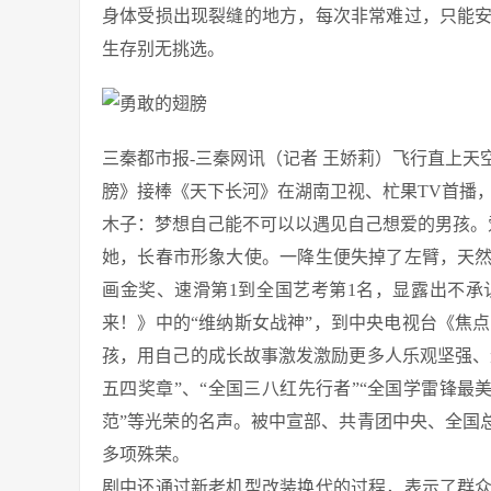
身体受损出现裂缝的地方，每次非常难过，只能
生存别无挑选。
三秦都市报-三秦网讯（记者 王娇莉）飞行直上
膀》接棒《天下长河》在湖南卫视、杧果TV首播
木子：梦想自己能不可以以遇见自己想爱的男孩。
她，长春市形象大使。一降生便失掉了左臂，天
画金奖、速滑第1到全国艺考第1名，显露出不
来！》中的“维纳斯女战神”，到中央电视台《焦点
孩，用自己的成长故事激发激励更多人乐观坚强、
五四奖章”、“全国三八红先行者”“全国学雷锋最
范”等光荣的名声。被中宣部、共青团中央、全国总
多项殊荣。
剧中还通过新老机型改装换代的过程，表示了群