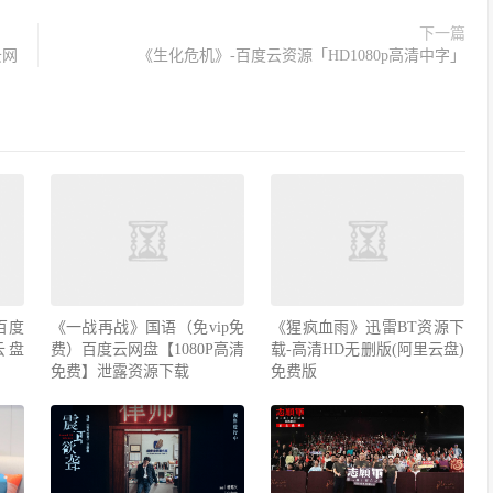
下一篇
云网
《生化危机》-百度云资源「HD1080p高清中字」
百度
《一战再战》国语（免vip免
《猩疯血雨》迅雷BT资源下
云盘
费）百度云网盘【1080P高清
载-高清HD无删版(阿里云盘)
免费】泄露资源下载
免费版