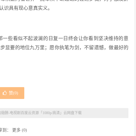
认识具有现心意真实义。
那一些看似不起波澜的日复一日终会让你看到坚决维持的意
平步显要的地位九万里；愿你执笔为剑，不留遗憾，做最好的
赞(
0
)
翅膀-电视剧百度云资源「1080p/高清」云网盘下载
享到：
更多
(
0
)