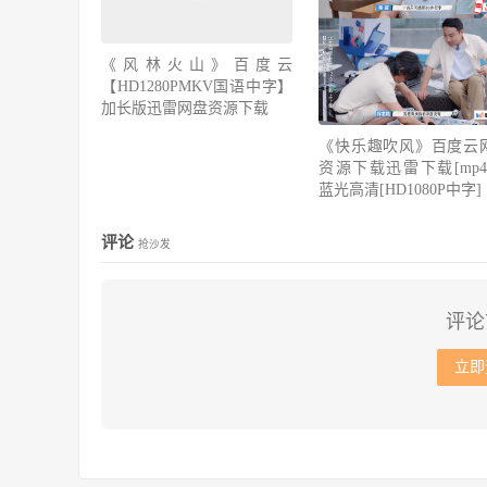
《风林火山》百度云
【HD1280PMKV国语中字】
加长版迅雷网盘资源下载
《快乐趣吹风》百度云
资源下载迅雷下载[mp4]
蓝光高清[HD1080P中字]
评论
抢沙发
评论
立即