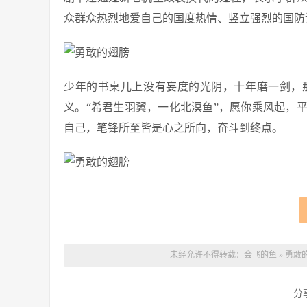
众群众热烈地爱自己的国度热情、竖立强烈的国防
少年的书桌儿上没有妄度的光阴，十年磨一剑，
义。“希君生羽翼，一化北溟鱼”，愿你乘风起，
自己，笔锋所至皆是心之所向，奋斗到终点。
未经允许不得转载：
会飞的鱼
»
勇敢的
分