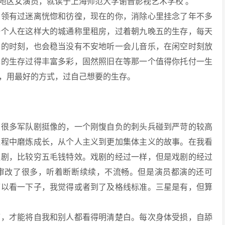
陆地区女演员，就读于上海师范大学谢晋影视艺术学校 。
曾领有过迷离恍惚和彷徨，现在的你，消除心里挂念了年不多
一个人在这样大的城通称里租房，过着朝九晚五的生存，每天
惫的时刻，也会稳当没有不安地听一会儿音乐，在闲空时刻放
己的生存过得丰富多彩，固然照旧在等那一个值得你托付一生
，用最好的方式，过自己想要的生存。
和很多军队剧挺像的，一个刚愎自负的刺头兵碰到严苛的较高
过程中磨炼成长，从个人主义到更加集体主义的故事。在我看
队剧，比较穷五毛钱特效。戏剧的经过一样，但是戏剧的经过
审改了很多，听着断断续续，不流畅。但是演员都演的还可
可以看一下子，我觉得或者到了及格线标准。三星是有，但算
痛，才能将自我和别人都看得明清楚白。每次身体受损，自舔