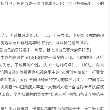
安抚自己，把它当成一次自我成长。除了自己坚强面对，人的
天空志，面对着风成长记。十二月十三号晚，电视剧《勇敢的翅
，向观众展现新时期年轻飞行员、战斗员的精神风采。
爱自己的男孩很多，可是，我需求自己喜欢的男孩呀！
然生成的肢残并没有阻碍她敢于追梦的步伐。儿时的她，从绘
承认失败、不放弃的个性。从《一站到终点》、《加油，向未
访问交谈》等数百家电视台眼中的“90后创客校长”， 折翼女
进步向善。荣获“全国道德值得学习的提名儿奖”、“中国青年
美志愿者”“中国残疾人事业十大新闻人物”“全世界青年抗疫模
工会、全国妇联共同竖立为“出彩90后”中国出色青年模范等
众军队正向着世界一流军队不断迈进的铿锵步伐，对于激发群