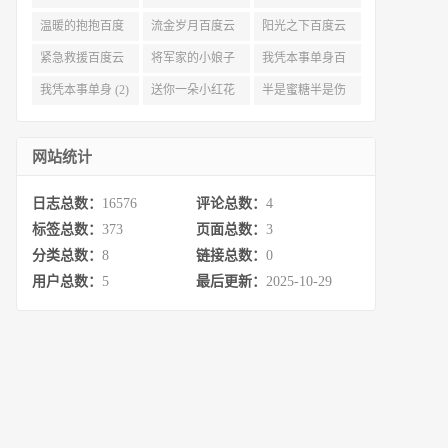
度云资源 (3)
(3)
(3)
温暖的抱抱百度
流金岁月百度云
阳光之下百度云
云 (3)
完整网盘 (3)
(3)
紧急救援百度云
将军家的小娘子
我凭本事单身百
资源 (2)
百度云 (2)
度云资源 (2)
我凭本事单身 (2)
送你一朵小红花
半是蜜糖半是伤
百度云 (2)
百度云资源 (2)
网站统计
日志总数：
16576
评论总数：
4
标签总数：
373
页面总数：
3
分类总数：
8
链接总数：
0
用户总数：
5
最后更新：
2025-10-29