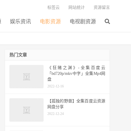
标签云
网站统计
资源留言
源
娱乐资讯
电影资源
电视剧资源
热门文章
《狂赌之渊》-全集百度云
「bd720p/mkv中字」全集Mp4网
盘
2022-12-16
【孤独的野兽】全集百度云资源
网盘分享
2022-12-24