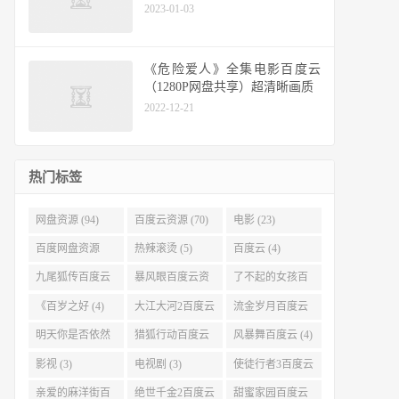
2023-01-03
《危险爱人》全集电影百度云
（1280P网盘共享）超清晰画质
2022-12-21
热门标签
网盘资源 (94)
百度云资源 (70)
电影 (23)
百度网盘资源
热辣滚烫 (5)
百度云 (4)
(11)
九尾狐传百度云
暴风眼百度云资
了不起的女孩百
(4)
源 (4)
度云 (4)
《百岁之好 (4)
大江大河2百度云
流金岁月百度云
(4)
(4)
明天你是否依然
猎狐行动百度云
风暴舞百度云 (4)
爱我百度云 (4)
(4)
影视 (3)
电视剧 (3)
使徒行者3百度云
资源 (3)
亲爱的麻洋街百
绝世千金2百度云
甜蜜家园百度云