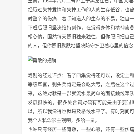
王嵛，1994年六月二号降生于黑龙江省，中国大
经历过失掉爱情和失掉工作的人的生存低谷，也
时整个的伤痛，着手知道人的生存的不易，独自
下班后照旧坚决维持创作，在觉得身体和精神疲
松心情，固然每天照旧独来独往，但你照旧把自
的人，但你照旧默默地坚决防守护卫着心里的信念
戏剧的经过评点：看了四集觉得还可以，设定上
等级军官，刺头兵肯定是会吃大亏，之后在这个
来，这绝对就是一部就流水最简单的面接触线军
发展挺快的，很多处台词对鹤有可能是由于要过
以，所以我觉得也就是及格线水平了。有时刻间
我个人私念很主观吧，多给一星。
也许只有经历一些背叛，一些心酸，还有一些伤