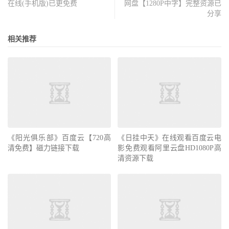
在线(手机版)已更免费
网盘【1280P中字】完整资源已
分享
相关推荐
《阳光俱乐部》百度云【720高
《日挂中天》在线观看百度云电
清免费】磁力链接下载
影免费观看阿里云盘HD1080P高
清资源下载