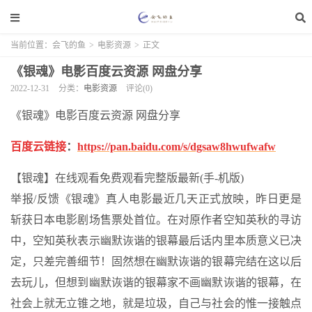
当前位置：
会飞的鱼
>
电影资源
>
正文
《银魂》电影百度云资源 网盘分享
2022-12-31
分类：
电影资源
评论(0)
《银魂》电影百度云资源 网盘分享
百度云链接
：
https://pan.baidu.com/s/dgsaw8hwufwafw
【银魂】在线观看免费观看完整版最新(手-机版)
举报/反馈《银魂》真人电影最近几天正式放映，昨日更是
斩获日本电影剧场售票处首位。在对原作者空知英秋的寻访
中，空知英秋表示幽默诙谐的银幕最后话内里本质意义已决
定，只差完善细节！固然想在幽默诙谐的银幕完结在这以后
去玩儿，但想到幽默诙谐的银幕家不画幽默诙谐的银幕，在
社会上就无立锥之地，就是垃圾，自己与社会的惟一接触点