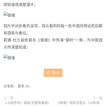
很知道得清楚漫才。
短片中对卦象的呈现，观众看到的每一处中国风预设死后都
有隐喻与象征。
莉娜·杜兰兹依靠在《银魂》中饰演“银时”一角，为中国观
众所清楚知道；
赞(
0
)
分享到：
更多
(
0
)
上一篇
下一篇
《斗破苍穹》漫画(完整观看版)
《银魂》电影百度云（hd高清）