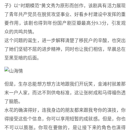
子》以“时期模范”黄文秀为原形而创作，该剧具有活力展现
了青年共产党员在脱贫攻坚事业、好看乡村建设中发挥的重
要作用，该剧也得到年份国产剧豆瓣最高分9.3分，引发观
众的共鸣共情。
这个问题的诞生，进一步解释清楚了移民户的辛酸，也突出
了她们坚韧不屈的进步精神，同时也让我们相信，早晨总在
至黑至暗的后面。
但是，生存总能想方想方法地跟我们开玩笑，金滩村就差那
末一户人家，而达不到供电标准，这让张树成和马得福伤透
了脑筋。
水花的确演得好，连我身边的朋友都来跟我夸你的演技，你
得接受这些个信息，你可以享用短暂的成就感。但是，你也
不可以以膨胀。你现在要做的，是让接下来的角色也演得