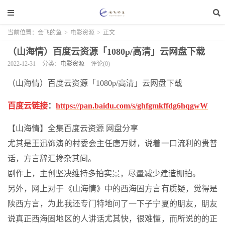
当前位置：
会飞的鱼
>
电影资源
>
正文
（山海情）百度云资源「1080p/高清」云网盘下载
2022-12-31
分类：
电影资源
评论(0)
（山海情）百度云资源「1080p/高清」云网盘下载
百度云链接
：
https://pan.baidu.com/s/ghfgmkffdg6hqgwW
【山海情】全集百度云资源 网盘分享
尤其是王迅饰演的村委会主任唐万财，说着一口流利的贵普
话，方言辞汇搀杂其间。
剧作上，主创坚决维持多拍实景，尽量减少建造棚拍。
另外，网上对于《山海情》中的西海固方言有质疑，觉得是
陕西方言，为此我还专门特地问了一下子宁夏的朋友，朋友
说真正西海固地区的人讲话尤其快，很难懂，而所说的的正