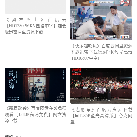
《风林火山》百度云
【HD1280PMKV国语中字】加长
版迅雷网盘资源下载
《快乐趣吹风》百度云网盘资源
下载迅雷下载[mp4]4K蓝光高清
[HD1080P中字]
《震耳欲聋》百度网盘在线免费
《志愿军》百度云资源下载
观看【1280P高清免费】网盘资
【bd1280P蓝光高清版】夸克网
源下载
盘