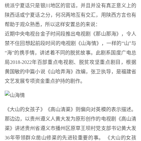
统派宁夏话只是银川地区的官话，并且并没有真正意义上的
陕西话或宁夏话之分，何况两地互有交汇，用陕西方言也有
帮助于观众熟悉，所以这样安置总的来说：
近期中央电视台金子时间段推出电视剧《那山那海》，令人
禁不住回想起前段时间的电视剧《山海情》，一样的“山”与
“海”的携手情，讲述着不同的脱贫故事。此剧系国度广电总
局2018-2022年百部重点电视剧、脱贫攻坚重点剧目，根据
黄国敏的中篇小说《山哈弄海》改编，张卫执导，是福建省
文艺发展专项资金重点护持的剧作。
《大山的女孩子》《高山清渠》则偏向对英模的表示描述。
那边边，以贵州遵义人黄大发为原形创作的电视剧《高山清
渠》讲述贵州省遵义市播州区原草王坝村党支部书记黄大发
36年带领群众凿山修渠的先进较重要的事。 《大山的女孩