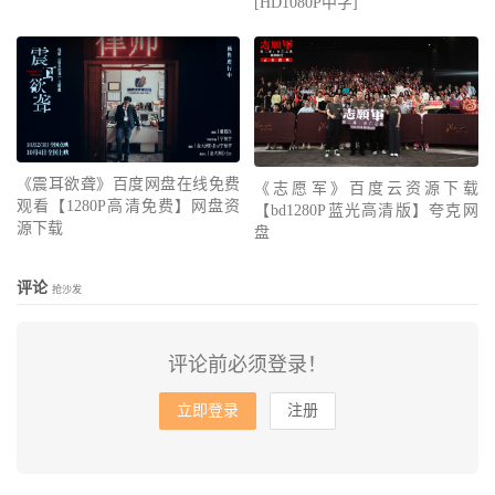
[HD1080P中字]
《震耳欲聋》百度网盘在线免费
《志愿军》百度云资源下载
观看【1280P高清免费】网盘资
【bd1280P蓝光高清版】夸克网
源下载
盘
评论
抢沙发
评论前必须登录！
立即登录
注册