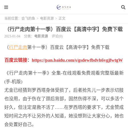
当前位置：
会飞的鱼
>
电影资源
>
正文
（行尸走肉第十一季）百度云【高清中字】免费下载
2023-01-04
分类：
电影资源
评论(0)
（
行尸走肉
第十一季）百度云【高清中字】免费下载
百度云链接
：
https://pan.baidu.com/s/gsdewfbdvh6vgjfwtgW
《行尸走肉第十一季》全集-在线观看免费观看完整版最新
(手-机版)
尤金已经猜到罗西塔身体受损了，后者抢先儿一步表示切肢
也没用，由于伤在了颈后背部，固然伤得不深，可以多活个
好久，但注定是救不活了……在罗西塔的要求下，尤金赞成
短时间之内不让另外的人知道，她没想到让大家分心，她也
会处置好自己。