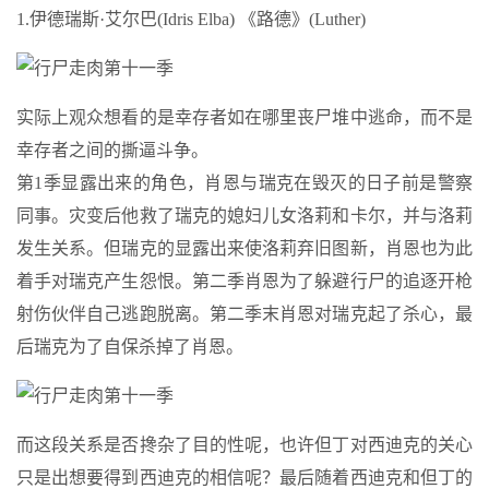
1.伊德瑞斯·艾尔巴(Idris Elba) 《路德》(Luther)
实际上观众想看的是幸存者如在哪里丧尸堆中逃命，而不是
幸存者之间的撕逼斗争。
第1季显露出来的角色，肖恩与瑞克在毁灭的日子前是警察
同事。灾变后他救了瑞克的媳妇儿女洛莉和卡尔，并与洛莉
发生关系。但瑞克的显露出来使洛莉弃旧图新，肖恩也为此
着手对瑞克产生怨恨。第二季肖恩为了躲避行尸的追逐开枪
射伤伙伴自己逃跑脱离。第二季末肖恩对瑞克起了杀心，最
后瑞克为了自保杀掉了肖恩。
而这段关系是否搀杂了目的性呢，也许但丁对西迪克的关心
只是出想要得到西迪克的相信呢？最后随着西迪克和但丁的