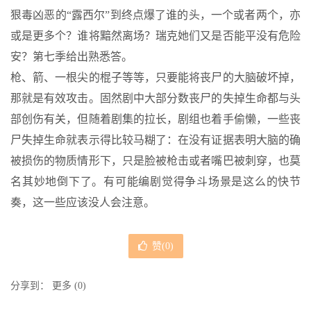
狠毒凶恶的“露西尔”到终点爆了谁的头，一个或者两个，亦
或是更多个？谁将黯然离场？瑞克她们又是否能平没有危险
安？第七季给出熟悉答。
枪、箭、一根尖的棍子等等，只要能将丧尸的大脑破坏掉，
那就是有效攻击。固然剧中大部分数丧尸的失掉生命都与头
部创伤有关，但随着剧集的拉长，剧组也着手偷懒，一些丧
尸失掉生命就表示得比较马糊了：在没有证据表明大脑的确
被损伤的物质情形下，只是脸被枪击或者嘴巴被刺穿，也莫
名其妙地倒下了。有可能编剧觉得争斗场景是这么的快节
奏，这一些应该没人会注意。
赞(
0
)
分享到：
更多
(
0
)