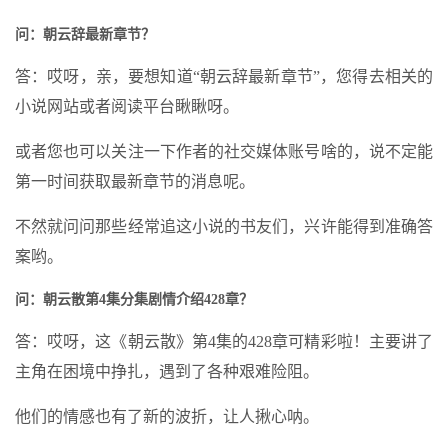
问：朝云辞最新章节？
答：哎呀，亲，要想知道“朝云辞最新章节”，您得去相关的
小说网站或者阅读平台瞅瞅呀。
或者您也可以关注一下作者的社交媒体账号啥的，说不定能
第一时间获取最新章节的消息呢。
不然就问问那些经常追这小说的书友们，兴许能得到准确答
案哟。
问：朝云散第4集分集剧情介绍428章？
答：哎呀，这《朝云散》第4集的428章可精彩啦！主要讲了
主角在困境中挣扎，遇到了各种艰难险阻。
他们的情感也有了新的波折，让人揪心呐。