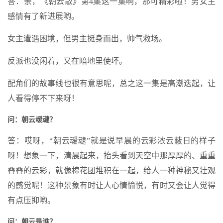
答：亲，《朝云散》第4集这一集啊，那可精彩啦！男女主
感情有了新进展哟。
女主遭遇困境，但男主挺身而出，帅气救场。
反派也没闲着，又在暗地里使坏。
配角们的故事线也很有意思呢，总之这一集是高潮迭起，让
人看得停不下来呀！
问：朝云叆叇？
答：哎呀，“朝云叆叇”就是说早晨的云彩浓云蔽日的样子
呀！想象一下，清晨起来，抬头看到天空中那厚厚的、重重
叠叠的云彩，就像棉花团堆积在一起，给人一种神秘又壮观
的感觉呢！这种景象有时让人心情愉悦，有时又会让人觉得
有点压抑哟。
问：朝云是谁？