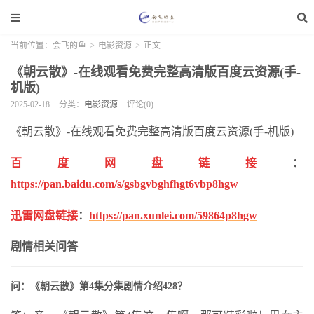
当前位置：
会飞的鱼
>
电影资源
>
正文
《朝云散》-在线观看免费完整高清版百度云资源(手-
机版)
2025-02-18
分类：
电影资源
评论(0)
《朝云散》-在线观看免费完整高清版百度云资源(手-机版)
百度网盘链接
：
https://pan.baidu.com/s/gsbgvbghfhgt6vbp8hgw
迅雷网盘链接
：
https://pan.xunlei.com/59864p8hgw
剧情相关问答
问：《朝云散》第4集分集剧情介绍428？