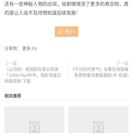
还有一些神秘人物的出现，给剧情增添了更多的悬念哟，真
的是让人迫不及待想知道后续发展！
赞(
0
)
分享到：
更多
(
0
)
上一篇
下一篇
（山河枕）电视剧百度云资源
《不讨好的勇气》全集在线观看
「1080p/Mp4中字」电影百度云
免费观看完整版最新(手-机版)
网盘更新/下载
相关推荐