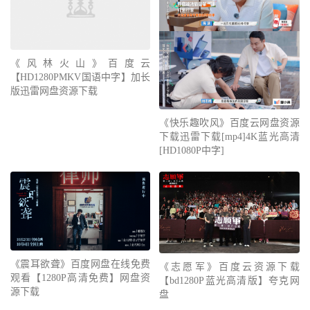
《风林火山》百度云
【HD1280PMKV国语中字】加长
版迅雷网盘资源下载
《快乐趣吹风》百度云网盘资源
下载迅雷下载[mp4]4K蓝光高清
[HD1080P中字]
《震耳欲聋》百度网盘在线免费
《志愿军》百度云资源下载
观看【1280P高清免费】网盘资
【bd1280P蓝光高清版】夸克网
源下载
盘