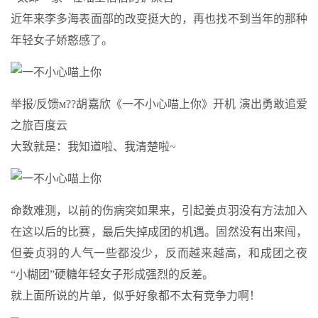
近年来李多海表面部的改变挺大的，再也找不到当年的那种
年轻女子娇憨感了。
举报/反馈м??胡嘉欣《一不小心喵上你》开机 演出勇敢追爱
之旅百度云
大致就是：我知道啦、我清楚啦~
命数难测，以前的伤病突如果来，引起姜贞羽没有方法加入
在这以后的比赛，最后失掉成团的机遇。固然没有出来闯，
但姜贞羽的人气一些都没少，反而越来越高，和成团之夜
“小糊团”硬糖年轻女子形成强烈的反差。
就上面所说的片单，似乎好象都不太有竞争力啊！