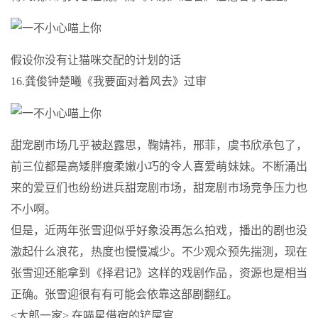
假设你没有让猫咪交配的计划的话
16.龚俊钟楚曦《我要面对着风去》过审
甜宠剧市场几乎被赵露思，鞠婧祎，邢菲，虞书欣承包了，
前三位都是高矮胖瘦柔嫩小巧的令人喜爱萌妹妹。不断涌出
来的爱豆们也纷纷进兵甜宠剧市场，甜宠剧市场竞争压力也
不小啊。
但是，近两年张雪迎似乎好象没再怎么拍戏，播出的剧也没
激起什么浪花，热度也慢慢减少。不少观众预先揣测，现在
张雪迎还能拿到《择君记》这样的戏剧作品，资源也是相当
正确。张雪迎很有有可能会依靠这部剧翻红。
<太郎一家> 在喵星借宿的铲屎官