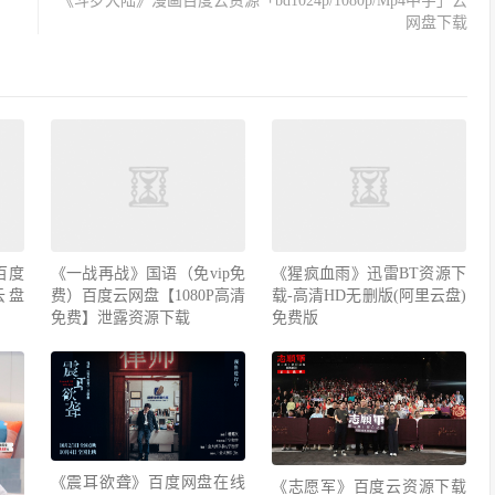
《斗罗大陆》漫画百度云资源「bd1024p/1080p/Mp4中字」云
网盘下载
百度
《一战再战》国语（免vip免
《猩疯血雨》迅雷BT资源下
云盘
费）百度云网盘【1080P高清
载-高清HD无删版(阿里云盘)
免费】泄露资源下载
免费版
《震耳欲聋》百度网盘在线
《志愿军》百度云资源下载