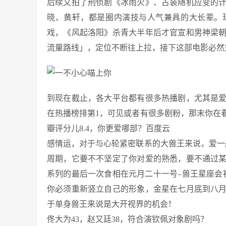
后续又拍了刑侦剧《冰雨火》、古装随机应变的
晓、黄轩，都是圈内演技与人气兼具的大长辈。
戏，《风起洛阳》杀青大半年后才官宣和男神梁
流量路线」，定位不断往上拉，接下这部电影必然
到现在截止，各大平台都有很多热播剧，尤其是
在热播榜排第1，可见或者有很多剧粉，那末你在看
瓣评分儿8.4，你更爱哪部？百度云
感情运，对于与心轮紧密联系的大兽王来说，爱一
周期，它要不不坚定了你对爱的熟悉，要不通过
系列的最后一次食相在元月二十一号–兽王星座会
你必须重新竖立自己的形象，金星在七月底到八月
于单身兽王来说是大开视界的机会！
佟大为43，赵又廷38，符合演钦佩对象剧吗？