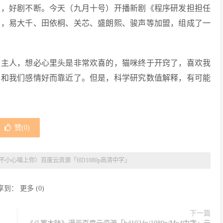
烈，好剧不断。今天（九月十号）开播新剧《程序研发担担任
演，易大千、田依桐、关芯、盛朗熙、骏声等加盟，组成了一
的主人，想必心里头是非常欢喜的，猫咪终于开窍了，喜欢我
它和我们感情好而靠近了。但是，科学研究数值解释，有可能
赞(
0
)
不小心喵上你）百度云资源「HD1080p高清中字」
享到：
更多
(
0
)
下一篇