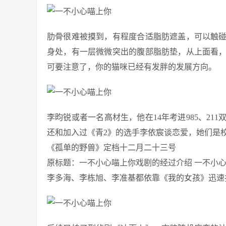
肋骨很难被摸到，有程度合适脂肪遮盖，可以触
身处，有一层微微突出的腹部脂肪垫，从上面看
可要注意了，你的猫咪已经有发胖的发展方向。
李昀锐或者一名高材生，他在14年考进985、2
还和加入过《青2》的选手李依宸谈恋爱，她们是
《孤单的野兽》定档十二月二十三号
原标题：一不小心喵上你戏剧的经过介绍 一不小
李多海、李栋旭、李准基都依靠《我的女孩》迅速