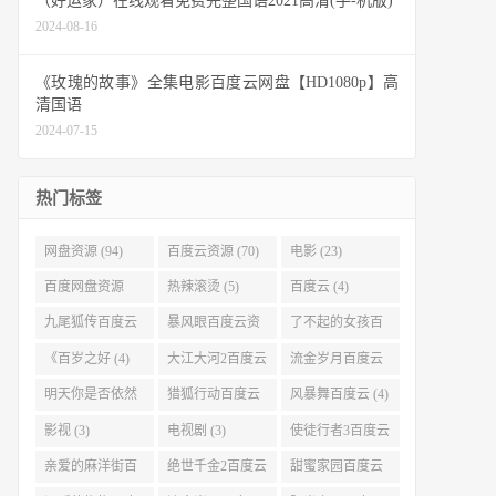
（好运家）在线观看免费完整国语2021高清(手-机版)
2024-08-16
《玫瑰的故事》全集电影百度云网盘【HD1080p】高
清国语
2024-07-15
热门标签
网盘资源 (94)
百度云资源 (70)
电影 (23)
百度网盘资源
热辣滚烫 (5)
百度云 (4)
(11)
九尾狐传百度云
暴风眼百度云资
了不起的女孩百
(4)
源 (4)
度云 (4)
《百岁之好 (4)
大江大河2百度云
流金岁月百度云
(4)
(4)
明天你是否依然
猎狐行动百度云
风暴舞百度云 (4)
爱我百度云 (4)
(4)
影视 (3)
电视剧 (3)
使徒行者3百度云
资源 (3)
亲爱的麻洋街百
绝世千金2百度云
甜蜜家园百度云