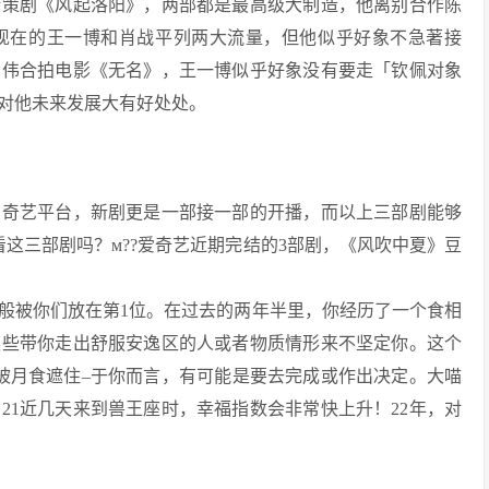
计策剧《风起洛阳》，两部都是最高级大制造，他离别合作陈
现在的王一博和肖战平列两大流量，但他似乎好象不急著接
朝伟合拍电影《无名》，王一博似乎好象没有要走「钦佩对象
对他未来发展大有好处处。
爱奇艺平台，新剧更是一部接一部的开播，而以上三部剧能够
这三部剧吗？м??爱奇艺近期完结的3部剧，《风吹中夏》豆
般被你们放在第1位。在过去的两年半里，你经历了一个食相
某些带你走出舒服安逸区的人或者物质情形来不坚定你。这个
被月食遮住–于你而言，有可能是要去完成或作出决定。大喵
21近几天来到兽王座时，幸福指数会非常快上升！22年，对