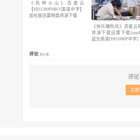
《风林火山》百度云
【HD1280PMKV国语中字】
加长版迅雷网盘资源下载
《快乐趣吹风》百度云
资源下载迅雷下载[mp4]
蓝光高清[HD1080P中字]
评论
抢沙发
评论
立即