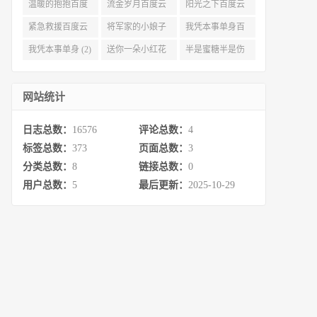
度云资源 (3)
(3)
(3)
温暖的抱抱百度
流金岁月百度云
阳光之下百度云
云 (3)
完整网盘 (3)
(3)
紧急救援百度云
将军家的小娘子
我凭本事单身百
资源 (2)
百度云 (2)
度云资源 (2)
我凭本事单身 (2)
送你一朵小红花
半是蜜糖半是伤
百度云 (2)
百度云资源 (2)
网站统计
日志总数：
16576
评论总数：
4
标签总数：
373
页面总数：
3
分类总数：
8
链接总数：
0
用户总数：
5
最后更新：
2025-10-29