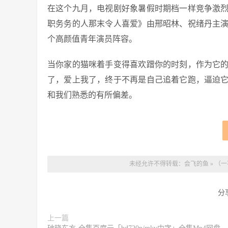
在这个九月，电视剧好象暑假时期档一样竞争激
职务务的人那末令人喜爱》由邢昭林、祝绪丹主
个高颜值青年演员阵容。
当你家的猫咪着手变得喜欢蹭你的时刻，作为它
了，爱上我了，终于不再是自己追着它跑，逼迫
和我们熟悉的有所偏差。
未经允许不得转载：
会飞的鱼
»
（一
分
上一篇