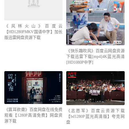
《风林火山》百度云
【HD1280PMKV国语中字】加长
版迅雷网盘资源下载
《快乐趣吹风》百度云网盘资源
下载迅雷下载[mp4]4K蓝光高清
[HD1080P中字]
《震耳欲聋》百度网盘在线免费
《志愿军》百度云资源下载
观看【1280P高清免费】网盘资
【bd1280P蓝光高清版】夸克网
源下载
盘