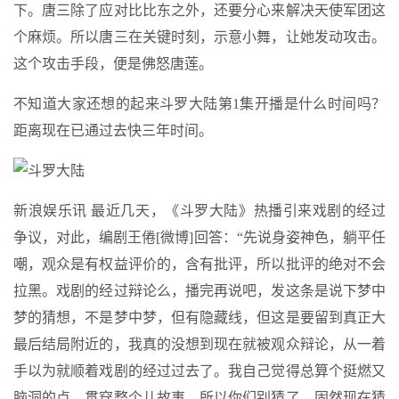
下。唐三除了应对比比东之外，还要分心来解决天使军团这
个麻烦。所以唐三在关键时刻，示意小舞，让她发动攻击。
这个攻击手段，便是佛怒唐莲。
不知道大家还想的起来斗罗大陆第1集开播是什么时间吗？
距离现在已通过去快三年时间。
新浪娱乐讯 最近几天，《斗罗大陆》热播引来戏剧的经过
争议，对此，编剧王倦[微博]回答：“先说身姿神色，躺平任
嘲，观众是有权益评价的，含有批评，所以批评的绝对不会
拉黑。戏剧的经过辩论么，播完再说吧，发这条是说下梦中
梦的猜想，不是梦中梦，但有隐藏线，但这是要留到真正大
最后结局附近的，我真的没想到现在就被观众辩论，从一着
手以为就顺着戏剧的经过过去了。我自己觉得总算个挺燃又
脑洞的点，贯穿整个儿故事。所以你们别猜了，固然现在猜