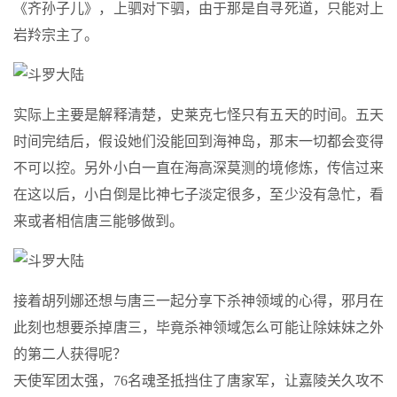
《齐孙子儿》，上驷对下驷，由于那是自寻死道，只能对上
岩羚宗主了。
实际上主要是解释清楚，史莱克七怪只有五天的时间。五天
时间完结后，假设她们没能回到海神岛，那末一切都会变得
不可以控。另外小白一直在海高深莫测的境修炼，传信过来
在这以后，小白倒是比神七子淡定很多，至少没有急忙，看
来或者相信唐三能够做到。
接着胡列娜还想与唐三一起分享下杀神领域的心得，邪月在
此刻也想要杀掉唐三，毕竟杀神领域怎么可能让除妹妹之外
的第二人获得呢？
天使军团太强，76名魂圣抵挡住了唐家军，让嘉陵关久攻不