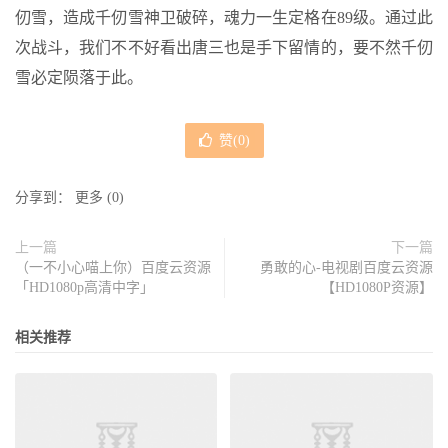
仞雪，造成千仞雪神卫破碎，魂力一生定格在89级。通过此
次战斗，我们不不好看出唐三也是手下留情的，要不然千仞
雪必定陨落于此。
赞(
0
)
分享到：
更多
(
0
)
上一篇
下一篇
（一不小心喵上你）百度云资源
勇敢的心-电视剧百度云资源
「HD1080p高清中字」
【HD1080P资源】
相关推荐