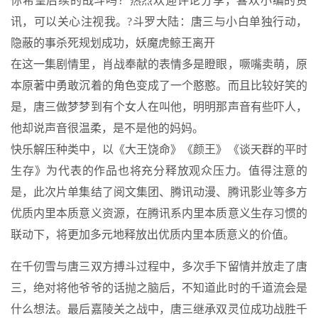
你希望后续的战斗吗？热烈欢迎评论分享，喜欢小编的资
讯，可以关心注视我。?斗罗大陆：唐三与小白单独行动，
隐蔽的事杀死规划成功，妖魔虎鲸王离开
在这一集剧情里，肖战奉献的表情多是瞪眼，噘嘴卖萌，原
本原著中勇敢沉着的角色变成了一个憨憨。而且比较好笑的
是，唐三做梦梦到有个女人在叫他，明明那声音有些吓人，
他却说声音很温柔，是不是他的妈妈。
快乐解压种类中，以《大王饶命》《颜王》《谈天群的平时
生存》为代表的作品也将充分释放观众压力。值得注意的
是，此次片单集结了阅文集团、腾讯动漫、腾讯影业等多方
优质内里本质意义资源，在腾讯系内里本质意义生存习惯的
联动下，将更加多元地释放出优质内里本质意义的价值。
在千仞雪与唐三双方搏斗过程中，多次手下留情并放走了唐
三，绝对将他爷爷的话抛之脑后，不知道此时的千道流会是
什么想法。最后嘉陵关之战中，唐三继承双灵位成功战胜千