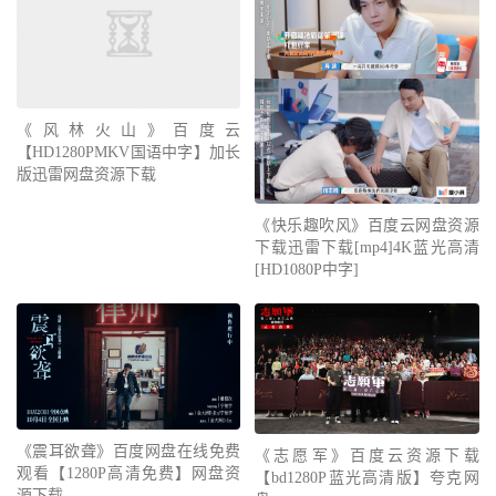
《风林火山》百度云
【HD1280PMKV国语中字】加长
版迅雷网盘资源下载
《快乐趣吹风》百度云网盘资源
下载迅雷下载[mp4]4K蓝光高清
[HD1080P中字]
《震耳欲聋》百度网盘在线免费
《志愿军》百度云资源下载
观看【1280P高清免费】网盘资
【bd1280P蓝光高清版】夸克网
源下载