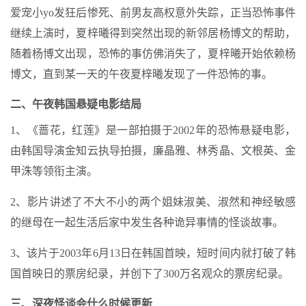
爱宠小yo发狂后惨死、前男友高权意外失踪，正当恐怖事件
继续上演时，夏梓曦得到突然出现的新邻居杨博文的帮助，
随着杨博文出现，恐怖的事仿佛消失了，夏梓曦开始依赖杨
博文，直到某一天的午夜夏梓曦发现了一件恐怖的事。
二、午夜韩国悬疑电影结局
1、《蔷花，红莲》是一部拍摄于2002年的恐怖悬疑电影，
由韩国导演金知云执导拍摄，廉晶雅、林秀晶、文根英、金
甲洙等领衔主演。
2、影片讲述了不大不小的两个姐妹淑美、淑然和神经敏感
的继母在一起生活后家中发生各种诡异事情的怪谈故事。
3、该片于2003年6月13日在韩国首映，短时间内就打破了韩
国首映日的票房纪录，并创下了300万名观众的票房纪录。
三、深夜怪谈会什么时候更新