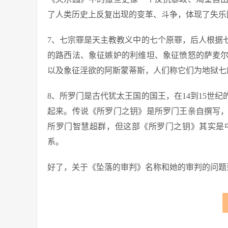
了人类历史上反复出现的变革、斗争，体现了失乐
7、七宗罪是天主教教义中的七个原罪，后人根据
的路西法、象征嫉妒的利维坦、象征愤怒的萨麦
以及象征淫欲的阿斯蒙蒂斯，人们称它们为地狱七
8、所罗门是古代犹太王国的国王，在14到15世
起来。传说《所罗门之钥》是所罗门王亲自撰写，
所罗门智慧超群，但这部《所罗门之钥》其实是
系。
好了，关于《坠落的审判》名称和她的审判的问题