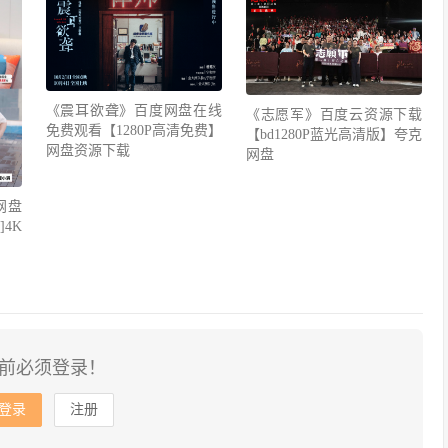
《震耳欲聋》百度网盘在线
《志愿军》百度云资源下载
免费观看【1280P高清免费】
【bd1280P蓝光高清版】夸克
网盘资源下载
网盘
网盘
4K
前必须登录！
登录
注册