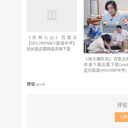
《风林火山》百度云
【HD1280PMKV国语中字】
加长版迅雷网盘资源下载
《快乐趣吹风》百度云
资源下载迅雷下载[mp4]
蓝光高清[HD1080P中字]
评论
抢沙发
评论
立即