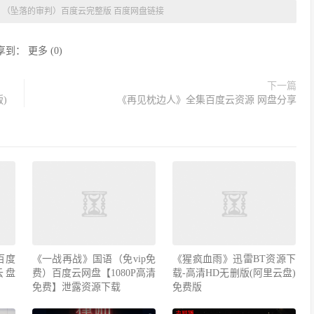
»
（坠落的审判）百度云完整版 百度网盘链接
享到：
更多
(
0
)
下一篇
)
《再见枕边人》全集百度云资源 网盘分享
百度
《一战再战》国语（免vip免
《猩疯血雨》迅雷BT资源下
云盘
费）百度云网盘【1080P高清
载-高清HD无删版(阿里云盘)
免费】泄露资源下载
免费版