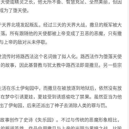
是天使或精灵之长，他无所不备、智慧充足、全然美丽，但因
成为了堕天使。
于天界北境发起叛乱，经过三天的天界大战，撒旦的叛军被大
坠落。所有跟随他的天使都被上帝变成了丑恶的恶魔，只有撒
与上帝的敌对从未停歇。
世流传时将路西法这个名词做了拟人化。路西法作为堕落天使
旦的故事，因此基督教与犹太教中路西法即是撒旦。另一些宗
生活在乐土伊甸园中，而撒旦在被放逐到地狱后，依然没有放
蛇在梦中引诱夏娃，夏娃受到诱惑偷吃了禁果。虽然亚当为他
出了伊甸园，后来还派出了神子去消除人类的罪与罚。
的故事创作了史诗《失乐园》。不过与传统的恶魔形象相比，
由的叛逆英雄。作品中用撒旦与上帝的光明与黑暗之战，比喻