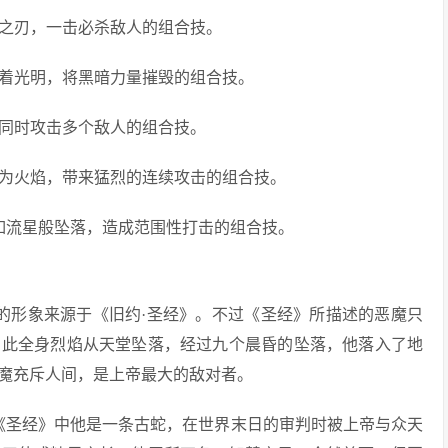
杀之刃，一击必杀敌人的组合技。
耀着光明，将黑暗力量摧毁的组合技。
，同时攻击多个敌人的组合技。
化为火焰，带来猛烈的连续攻击的组合技。
器如流星般坠落，造成范围性打击的组合技。
的形象来源于《旧约·圣经》。不过《圣经》所描述的恶魔只
因此全身烈焰从天堂坠落，经过九个晨昏的坠落，他落入了地
魔充斥人间，是上帝最大的敌对者。
《圣经》中他是一条古蛇，在世界末日的审判时被上帝与众天