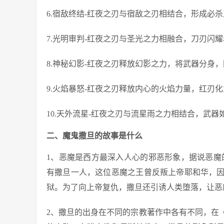
6.宿敌终结-红夜之刃与宿敌之刃相结合，形成必
7.光明审判-红夜之刃与圣光之力相融合，刀刃闪
8.神秘幻影-红夜之刃释放幻影之力，将武器分身
9.火焰暴怒-红夜之刃释放内心的火焰力量，红刃
10.天外流星-红夜之刃与流星雨之力相结合，武
二、魔鬼撒旦的故事是什么
1、恶魔是西方最深入人心的邪恶形象，据说恶魔
有撒旦一人，这位恶魔之王曾反叛上帝耶和华，
狱。为了向上帝复仇，撒旦还引诱人类堕落，让恶
2、撒旦的出身在不同的宗教著作中各有不同，在