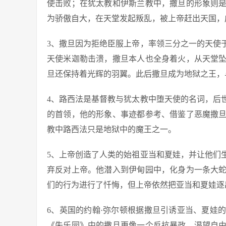
使击败；在犹太教和伊斯兰教中，撒旦的形象则
为骄傲自大，在天堂发起叛乱，被上帝赶出天国，
3、撒旦因为拒绝臣服上帝，率领三分之一的天使
天使米迦勒击溃，撒旦本人也全身着火，从天堂
旦还保持着光辉的羽翼。此后撒旦成为地狱之王，
4、路西法是基督教与犹太教中堕天使的名词，后
的首领，他的形象、事迹都参考、借鉴了恶魔撒
教中路西法只是地狱中的魔王之一。
5、上帝创造了人类的始祖亚当和夏娃，并让他们
弃反对上帝。他潜入到伊甸园中，化身为一条大
们的行为进行了忏悔，但上帝依然把亚当和夏娃逐
6、英国的约翰·弥尔顿根据撒旦引诱亚当、夏娃
《失乐园》中的撒旦更像一个反抗暴政、渴望自