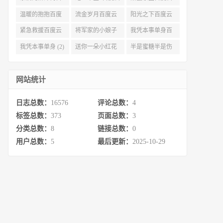
度云资源 (3)
(3)
(3)
温暖的抱抱百度
流金岁月百度云
阳光之下百度云
云 (3)
完整网盘 (3)
(3)
紧急救援百度云
将军家的小娘子
我凭本事单身百
资源 (2)
百度云 (2)
度云资源 (2)
我凭本事单身 (2)
送你一朵小红花
半是蜜糖半是伤
百度云 (2)
百度云资源 (2)
网站统计
日志总数：
16576
评论总数：
4
标签总数：
373
页面总数：
3
分类总数：
8
链接总数：
0
用户总数：
5
最后更新：
2025-10-29