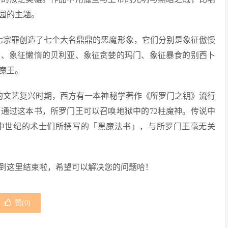
园的主题。
七宗罪创造了七个大名鼎鼎的恶魔形象，它们分别是象征傲慢
尔、象征懒惰的贝利亚、象征贪婪的玛门、象征暴食的别西卜
魔王。
纪的文艺复兴时期，西方有一本神秘学著作《所罗门之钥》流行
通过这本书，所罗门王可以召唤地狱中的72柱魔神。传说中
中世纪的术士们所撰写的「黑魔法书」，与所罗门王毫无关
到这里结束啦，希望可以解决您的问题哈！
赞(
0
)