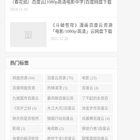
（春花焰）百度云[1080p高清电影中字]百度网盘下载
2024-11-10
《斗破苍穹》漫画百度云资源
「电影/1080p/高清」云网盘下载
2022-12-28
热门标签
网盘资源 (94)
百度云资源 (70)
电影 (23)
百度网盘资源
热辣滚烫 (5)
百度云 (4)
(11)
九尾狐传百度云
暴风眼百度云资
了不起的女孩百
(4)
源 (4)
度云 (4)
《百岁之好 (4)
大江大河2百度云
流金岁月百度云
(4)
(4)
明天你是否依然
猎狐行动百度云
风暴舞百度云 (4)
爱我百度云 (4)
(4)
影视 (3)
电视剧 (3)
使徒行者3百度云
资源 (3)
亲爱的麻洋街百
绝世千金2百度云
甜蜜家园百度云