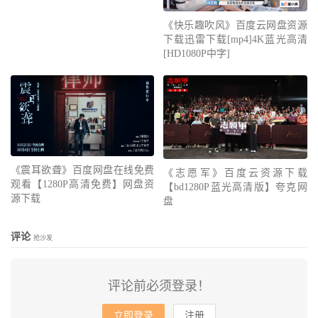
《快乐趣吹风》百度云网盘资源
下载迅雷下载[mp4]4K蓝光高清
[HD1080P中字]
《震耳欲聋》百度网盘在线免费
《志愿军》百度云资源下载
观看【1280P高清免费】网盘资
【bd1280P蓝光高清版】夸克网
源下载
盘
评论
抢沙发
评论前必须登录！
立即登录
注册