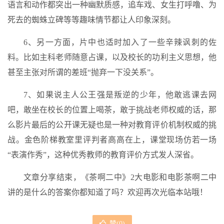
语言和动作都突出一种幽默质感，追车戏、女生打呼噜、为
死去的蜘蛛立碑等等趣味情节都让人印象深刻。
6、另一方面，片中也适时加入了一些辛辣讽刺的佐
料。比如主科老师随意占课，以及校长的功利主义思想，他
甚至主张对所谓的差班“抛弃一下没关系”。
7、如果说主人公王强是叛逆的少年，他敢逃课去网
吧，敢坐在校长的位置上喝茶，敢于挑战老师权威的话，那
么影片最后的公开课无疑也是一种对教育评价机制权威的挑
战。金色阶梯教室里评判者高高在上，课堂现场仿若一场
“表演作秀”，这种优秀教师的教育评价方式发人深省。
文章分享结束，《茶啊二中》2大电影和电影茶啊二中
讲的是什么的答案你都知道了吗？欢迎再次光临本站哦！
赞(
0
)