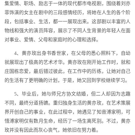
集爱情、职场、励志于一体的现代都市电视剧，围绕着刘亦
菲饰演的女主在剧中的三段感情经历，将她在人生的各个阶
段，包括事业、生活，都一一展现出来。这部剧以丰富的人
物线和强大的演员阵容，展示了不同人生背景的年轻人在面
对事业、爱情、父母和家庭时的心理和选择。
4、黄亦玫出身书香世家，在父母的悉心照料下，自幼
就展现出了极高的艺术才华。黄亦玫在刚开始工作时，就和
庄国栋恋爱，最后错过彼此，在工作中的历练，让她对自己
的生活有了更明确的计划，于是，她又回到学校继续学习。
5、毕业后，她与师兄方协文结婚，但二人却因为志趣
不同，最终分道扬镳。重归独身生活的黄亦玫，在艺术策展
界开创自己的事业，在此过程中，她遇见了知音溥家明，可
惜溥家明仅有数月生命，经历了一场生离死别。不过，黄亦
玫并没有因此而灰心丧气，她依旧在努力着。