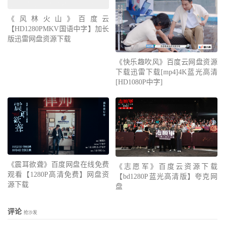
《风林火山》百度云
【HD1280PMKV国语中字】加长
版迅雷网盘资源下载
《快乐趣吹风》百度云网盘资源
下载迅雷下载[mp4]4K蓝光高清
[HD1080P中字]
《震耳欲聋》百度网盘在线免费
《志愿军》百度云资源下载
观看【1280P高清免费】网盘资
【bd1280P蓝光高清版】夸克网
源下载
盘
评论
抢沙发