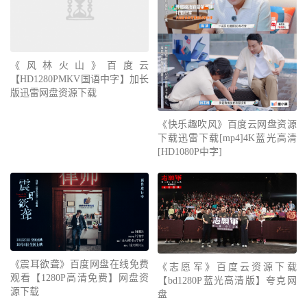
《风林火山》百度云
【HD1280PMKV国语中字】加长
版迅雷网盘资源下载
《快乐趣吹风》百度云网盘资源
下载迅雷下载[mp4]4K蓝光高清
[HD1080P中字]
《震耳欲聋》百度网盘在线免费
《志愿军》百度云资源下载
观看【1280P高清免费】网盘资
【bd1280P蓝光高清版】夸克网
源下载
盘