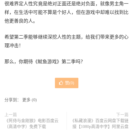
很难界定人性究竟是绝对正面还是绝对负面，就像男主角一
样，在生活中可能不算是个好人，但在游戏中却难以找到比
他更善良的人。
希望第二季能够继续深挖人性的主题，给我们带来更多的心
理冲击！
那么，你期待《鱿鱼游戏》第二季吗？
赞(
0
)
分享到：
更多
(
0
)
上一篇
下一篇
《死侍与金刚狼》电影百度云
《私藏浪漫》百度云网盘下载链
（高清中字）免费下载
接【1080p高清中字】阿里云盘