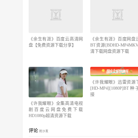
《余生有涯》百度云高清网
《余生有涯》百度网盘
盘【免费资源下载分享】
BT资源[BDHD-MP4MK
清下载网盘资源下载
《许我耀眼》迅雷资源
[HD-MP4][1080P]BT
接
《许我耀眼》全集高清电视
剧百度云网盘免费下载
HD1080p超清资源下载
评论
抢沙发