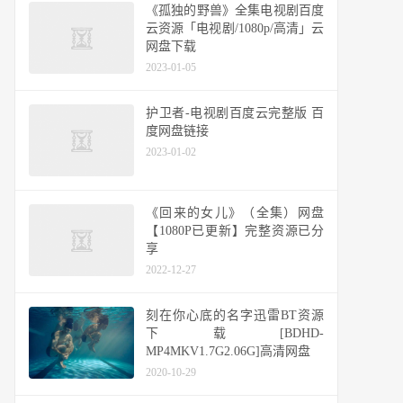
《孤独的野兽》全集电视剧百度
云资源「电视剧/1080p/高清」云
网盘下载
2023-01-05
护卫者-电视剧百度云完整版 百
度网盘链接
2023-01-02
《回来的女儿》（全集）网盘
【1080P已更新】完整资源已分
享
2022-12-27
刻在你心底的名字迅雷BT资源
下载[BDHD-
MP4MKV1.7G2.06G]高清网盘
2020-10-29