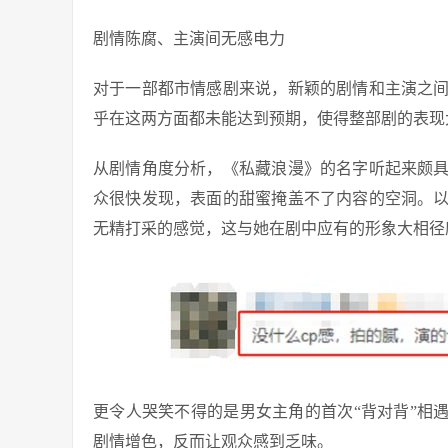
剧情陈腐、主演间无感电力
对于一部都市情感剧来说，新颖的剧情和主演之
乎在这两方面都未能达到预期，使得整部剧的表现
从剧情角度分析，《私藏浪漫》的名字听起来颇
众很快发现，表面的甜蜜掩盖不了内容的空洞。
无精打采的感觉，这与她在剧中应有的形象大相径
更令人哭笑不得的是男女主角的首次“背对背”相
剧情增色，反而让观众感到乏味。