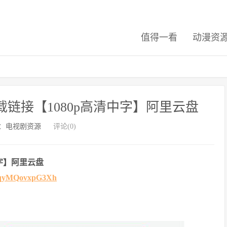
值得一看
动漫资
链接【1080p高清中字】阿里云盘
：
电视剧资源
评论(0)
字】阿里云盘
n2vqyMQovxpG3Xh