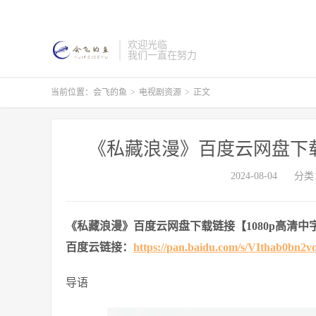
欢迎光临
我们一直在努力
当前位置：
会飞的鱼
>
电视剧资源
>
正文
《私藏浪漫》百度云网盘下载
2024-08-04
分类
《私藏浪漫》百度云网盘下载链接【1080p高清中
百度云链接：
https://pan.baidu.com/s/VIthab0b
导语