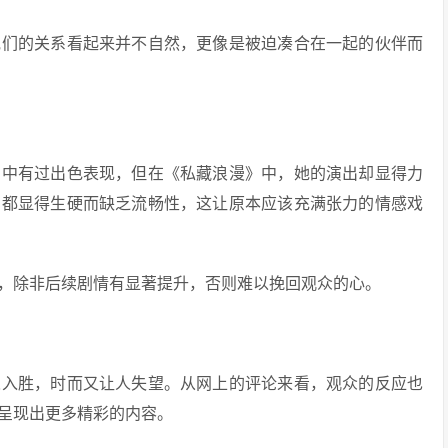
他们的关系看起来并不自然，更像是被迫凑合在一起的伙伴而
》中有过出色表现，但在《私藏浪漫》中，她的演出却显得力
，都显得生硬而缺乏流畅性，这让原本应该充满张力的情感戏
，除非后续剧情有显著提升，否则难以挽回观众的心。
人入胜，时而又让人失望。从网上的评论来看，观众的反应也
呈现出更多精彩的内容。