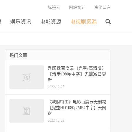
标签云
网站统计
资源留言
源
娱乐资讯
电影资源
电视剧资源
热门文章
浮图缘百度云（完整/高清版）
【清晰1080p中字】无删减已更
新
2022-12-27
《唬胆特工》电影百度云无删减
【完整HD1080p/MP4中字】云网
盘
2022-12-22