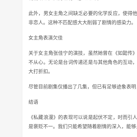
此外，男女主角之间缺乏必要的化学反应，使得
非恋人。这种不匹配感大大削弱了剧情的感染力。
女主角表演欠佳
关于女主角张佳宁的演技，虽然她曾在《如懿传
不从心。无论是台词传递还是与其他角色的互动
大打折扣。
尽管目前剧集仅播出了几集，但已有足够迹象表明
结语
《私藏浪漫》的表现可以说是起伏不定，时而引
是褒贬不一。我们只能希望随着剧情的深入，能够