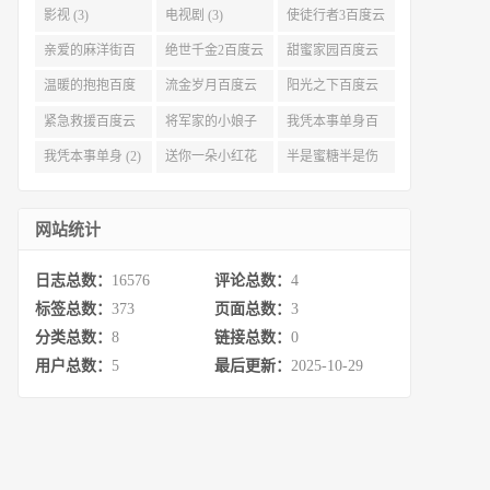
爱我百度云 (4)
(4)
影视 (3)
电视剧 (3)
使徒行者3百度云
资源 (3)
亲爱的麻洋街百
绝世千金2百度云
甜蜜家园百度云
度云资源 (3)
(3)
(3)
温暖的抱抱百度
流金岁月百度云
阳光之下百度云
云 (3)
完整网盘 (3)
(3)
紧急救援百度云
将军家的小娘子
我凭本事单身百
资源 (2)
百度云 (2)
度云资源 (2)
我凭本事单身 (2)
送你一朵小红花
半是蜜糖半是伤
百度云 (2)
百度云资源 (2)
网站统计
日志总数：
16576
评论总数：
4
标签总数：
373
页面总数：
3
分类总数：
8
链接总数：
0
用户总数：
5
最后更新：
2025-10-29