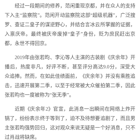
经过一段期间的修养，范闲重现京都，并在众人的支持
下入主“监察院”。范闲开动监察院这部“超级机器”，广泛搜
罗、查证二皇子的谋逆野心，并结合言冰云所掌握的证据，
入禀庆帝。最终被庆帝废掉“皇子”身份，贬为庶民赶出京
都，永世不得回京。
2019年由张若昀、李沁等人主演的古装剧《庆余年》开
播后，热度非凡，好评不断，甚至评分高达9.0分，深受大
众追捧。然而，在如此佳绩面前，《庆余年》并没有乘胜追
击，迅速开展第二季，以至于经常被大众催拍第二季，因此
张若昀也一度被称为“张无季”。
近期《庆余年2》官宣，此消息一出瞬间在网络上炸开
锅了，纷纷表示终于等到了，迫不及待想要追剧了，而且男
主张若昀强势回归，这对观众来说无疑是一个好消息，只不
过肖战将缺席。