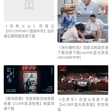
《风林火山》百度云
【HD1280PMKV国语中字】加长
版迅雷网盘资源下载
《快乐趣吹风》百度云网盘资源
下载迅雷下载[mp4]4K蓝光高清
[HD1080P中字]
《震耳欲聋》百度网盘在线免费
《志愿军》百度云资源下载
观看【1280P高清免费】网盘资
【bd1280P蓝光高清版】夸克网
源下载
盘