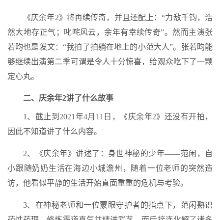
《庆余年2》将再续传奇，并且还配上：“力敌千钧，浩
然大地存正气；叱咤风云，余年有幸续传奇”。然而主演张
若昀也是发文：“我拍了拍躺在地上的小范大人”。张若昀能
够继续出演第二季可谓是令人十分惊喜，给观众吃下了一颗
定心丸。
二、庆余年2讲了什么故事
1、截止到2021年4月11日，《庆余年2》还没有开拍，
因此不知道讲了什么内容。
2、《庆余年》讲述了：身世神秘的少年——范闲，自
小跟随奶奶生活在海边小城澹州，随着一位老师的突然造
访，他看似平静的生活开始直面重重的危机与考验。
3、在神秘老师和一位蒙眼守护者的指点下，范闲熟识
药性药理，修炼霸道真气并精进武艺，而后接连化解了诸多