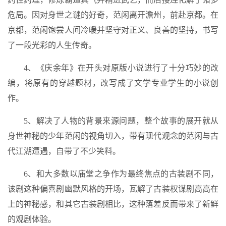
危局。因对身世之谜的好奇，范闲离开澹州，前赴京都。在
京都，范闲饱尝人间冷暖并坚守对正义、良善的坚持，书写
了一段光彩的人生传奇。
4、《庆余年》在开头对原版小说进行了十分巧妙的改
编，将原有的穿越题材，改写成了文学专业学生的小说创
作。
5、解决了人物的背景来源问题，整个故事的展开就从
身世神秘的少年范闲的视角切入，带有现代观念的范闲与古
代江湖遭遇，自带了不少笑料。
6、和大多数以庙堂之争作为最终焦点的古装剧不同，
该剧这种偏喜剧幽默风格的开场，瓦解了古装权谋剧高高在
上的神秘感，和其它古装剧相比，这种落差反而带来了新鲜
的观剧体验。