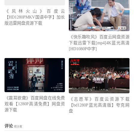
《风林火山》百度云
【HD1280PMKV国语中字】加长
版迅雷网盘资源下载
《快乐趣吹风》百度云网盘资源
下载迅雷下载[mp4]4K蓝光高清
[HD1080P中字]
《震耳欲聋》百度网盘在线免费
《志愿军》百度云资源下载
观看【1280P高清免费】网盘资
【bd1280P蓝光高清版】夸克网
源下载
盘
评论
抢沙发