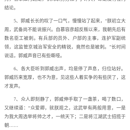
结论。
5、郭威长长的叹了一口气，慢慢站了起来，“朕初立大
周，武备尚不能说振兴。自慕容彦超反叛以来，我朝先后有
数名臣工被刺。有兵部的员外、户部的主事，连护军副统
领，这监管京城治军安全的精锐，竟然也是被刺。”长时间
说话，郭威声音已有些嘶哑。
6、各大臣听到郭威出声，均是停了声息，归位站好。
郭威历来宽厚，也不为意，见这些人着实争的有些厌了，这
才发声。
7、众人即刻静了，郭威伸手取了一盏茶，喝了数口，
又继续道：“众爱卿，就朕观之，这武举有两般用意，一是
为我大周选举将帅之才，一统天下；二是将江湖武士招揽于
朝……