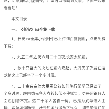
题，文章篇幅可能偏长，希望可以帮助到大家，下面一起来
看看吧！
本文目录
一、《长安》txt全集下载
1、长安 txt全集小说附件已上传到百度网盘，点击免费
下载：
2、九五二年,古历六月二十日夜,长安太和殿。
3、数十只巨大的火烛在殿内燃起，大周天子郭威在这
龙椅之上已经坐了一个多时辰。
4、二十余名亲信大臣围绕着如何施行武举已经谈了一
个多时辰，殿内烛光各人衣衫起伏不停摇晃，更是照得各人
面色阴睛不定。这二十余人各自一词，已是为武举谁人主
持，名单如何确定，状元职务分派争了许久，却是没有任何