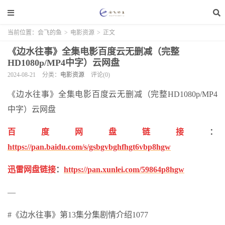
当前位置：
会飞的鱼
>
电影资源
>
正文
《边水往事》全集电影百度云无删减（完整
HD1080p/MP4中字）云网盘
2024-08-21
分类：
电影资源
评论(0)
《边水往事》全集电影百度云无删减（完整HD1080p/MP4
中字）云网盘
百度网盘链接
：
https://pan.baidu.com/s/gsbgvbghfhgt6vbp8hgw
迅雷网盘链接
：
https://pan.xunlei.com/59864p8hgw
—
#《边水往事》第13集分集剧情介绍1077