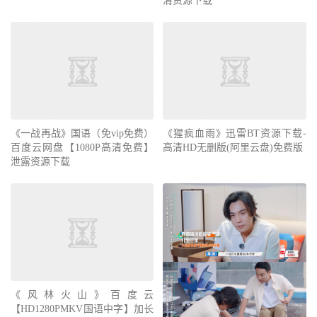
清资源下载
《一战再战》国语（免vip免费）
《猩疯血雨》迅雷BT资源下载-
百度云网盘【1080P高清免费】
高清HD无删版(阿里云盘)免费版
泄露资源下载
《风林火山》百度云
【HD1280PMKV国语中字】加长