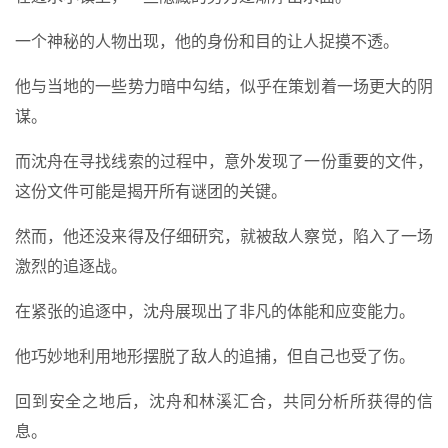
一个神秘的人物出现，他的身份和目的让人捉摸不透。
他与当地的一些势力暗中勾结，似乎在策划着一场更大的阴
谋。
而沈舟在寻找线索的过程中，意外发现了一份重要的文件，
这份文件可能是揭开所有谜团的关键。
然而，他还没来得及仔细研究，就被敌人察觉，陷入了一场
激烈的追逐战。
在紧张的追逐中，沈舟展现出了非凡的体能和应变能力。
他巧妙地利用地形摆脱了敌人的追捕，但自己也受了伤。
回到安全之地后，沈舟和林溪汇合，共同分析所获得的信
息。