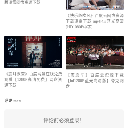
版迅雷网盘资源下载
《快乐趣吹风》百度云网盘资源
下载迅雷下载[mp4]4K蓝光高清
[HD1080P中字]
《震耳欲聋》百度网盘在线免费
《志愿军》百度云资源下载
观看【1280P高清免费】网盘资
【bd1280P蓝光高清版】夸克网
源下载
盘
评论
抢沙发
评论前必须登录！