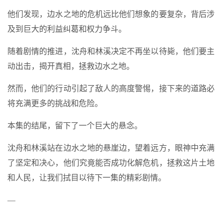
他们发现，边水之地的危机远比他们想象的要复杂，背后涉
及到巨大的利益纠葛和权力争斗。
随着剧情的推进，沈舟和林溪决定不再坐以待毙，他们要主
动出击，揭开真相，拯救边水之地。
然而，他们的行动引起了敌人的高度警惕，接下来的道路必
将充满更多的挑战和危险。
本集的结尾，留下了一个巨大的悬念。
沈舟和林溪站在边水之地的悬崖边，望着远方，眼神中充满
了坚定和决心，他们究竟能否成功化解危机，拯救这片土地
和人民，让我们拭目以待下一集的精彩剧情。
—