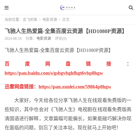
当前位置：
会飞的鱼
>
电影资源
>
正文
飞驰人生热爱篇-全集百度云资源【HD1080P资源】
2024-08-18
分类：
电影资源
评论(0)
飞驰人生热爱篇-全集百度云资源【HD1080P资源】
百度网盘链接
：
https://pan.baidu.com/s/gsbgvbghfhgt6vbp8hgw
迅雷网盘链接
：
https://pan.xunlei.com/59864p8hgw
大家好，今天给各位分享飞驰人生在线观看免费版的一
些知识，其中也会对《飞驰人生》电视剧在线观看免费版高
清国语进行解释，文章篇幅可能偏长，如果能碰巧解决你现
在面临的问题，别忘了关注本站，现在就马上开始吧！