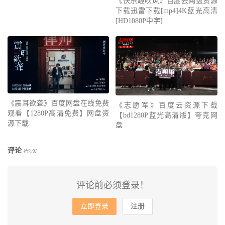
《快乐趣吹风》百度云网盘资源
下载迅雷下载[mp4]4K蓝光高清
[HD1080P中字]
《震耳欲聋》百度网盘在线免费
《志愿军》百度云资源下载
观看【1280P高清免费】网盘资
【bd1280P蓝光高清版】夸克网
源下载
盘
评论
抢沙发
评论前必须登录！
立即登录
注册