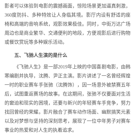
影者可以体验到电影的震撼画面，惊险场景更加逼真刺激，
360度防抖、多种特效让人身临其境。影厅内设有舒适的座
椅和高端的音响系统，观影效果极佳。同时，中街万达广场
周边也是商业繁华、交通便利的地段，方便观影后进行购物
或餐饮赏玩等多种娱乐活动。
五、飞驰人生演的是什么
《飞驰人生》是一部2019年上映的中国喜剧电影，由韩
寒编剧并执导，沈腾、尹正主演。影片讲述了一名曾经辉煌
一时的职业赛车手张驰（沈腾饰），因一场意外被禁赛五年
后，试图重返赛场的故事。在这期间，张驰不仅要面对生活
的窘迫和现实的困境，还要与新兴的年轻赛车手竞争，努力
找回曾经的荣耀。影片融合了赛车动作场面、幽默搞笑元素
以及对梦想与坚持的深刻思考，展现了一位中年男子对赛车
事业的热爱和对人生的执着追求。