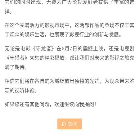
它们的同时出现，无疑为广大影视爱好者提供了丰富的选
择。
在这个充满活力的影视市场中，这两部作品的登场不仅丰富
了观众的娱乐生活，也展现了影视行业的创新与发展。
无论是电影《守龙者》在6月7日的震撼上映，还是电视剧
《守猎者》50集的精彩播放，都让我们对未来的影视之旅充
满了期待。
相信它们将在各自的领域绽放出独特的光芒，为观众带来难
忘的视听体验。
如果您还有其他问题，欢迎继续向我提问！
赞(
0
)