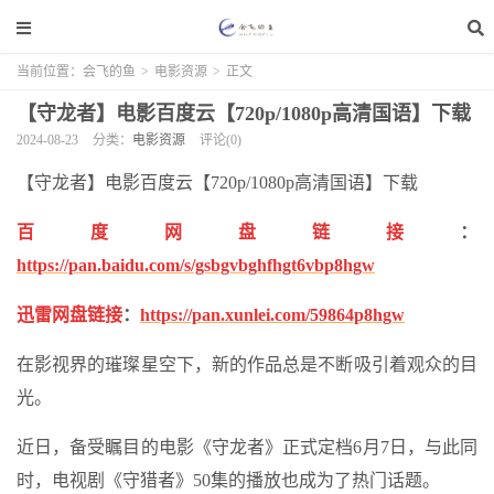
当前位置：
会飞的鱼
>
电影资源
>
正文
【守龙者】电影百度云【720p/1080p高清国语】下载
2024-08-23
分类：
电影资源
评论(0)
【守龙者】电影百度云【720p/1080p高清国语】下载
百度网盘链接
：
https://pan.baidu.com/s/gsbgvbghfhgt6vbp8hgw
迅雷网盘链接
：
https://pan.xunlei.com/59864p8hgw
在影视界的璀璨星空下，新的作品总是不断吸引着观众的目
光。
近日，备受瞩目的电影《守龙者》正式定档6月7日，与此同
时，电视剧《守猎者》50集的播放也成为了热门话题。