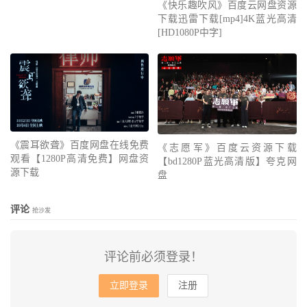
《快乐趣吹风》百度云网盘资源
下载迅雷下载[mp4]4K蓝光高清
[HD1080P中字]
《震耳欲聋》百度网盘在线免费
《志愿军》百度云资源下载
观看【1280P高清免费】网盘资
【bd1280P蓝光高清版】夸克网
源下载
盘
评论
抢沙发
评论前必须登录！
立即登录
注册