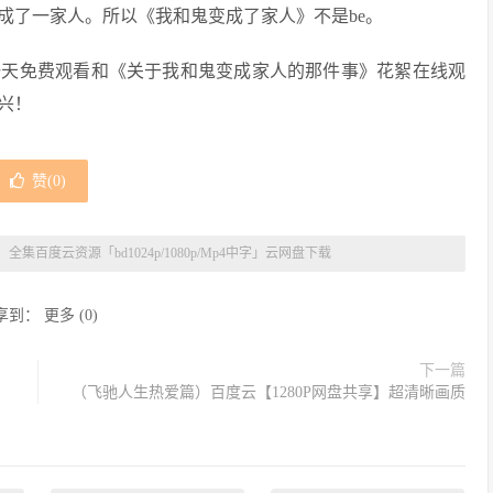
成了一家人。所以《我和鬼变成了家人》不是be。
一天免费观看和《关于我和鬼变成家人的那件事》花絮在线观
兴！
赞(
0
)
全集百度云资源「bd1024p/1080p/Mp4中字」云网盘下载
享到：
更多
(
0
)
下一篇
（飞驰人生热爱篇）百度云【1280P网盘共享】超清晰画质