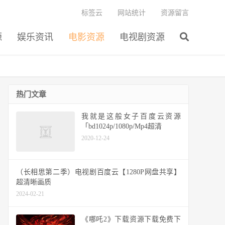
标签云
网站统计
资源留言
源
娱乐资讯
电影资源
电视剧资源
热门文章
我就是这般女子百度云资源
「bd1024p/1080p/Mp4超清
2020-12-24
（长相思第二季）电视剧百度云【1280P网盘共享】
超清晰画质
2024-02-21
《哪吒2》下载资源下载免费下