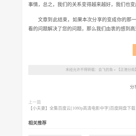
事情，总之，我们的关系变得越来越好，我们也变
文章到此结束，如果本次分享的变成你的那
看的问题解决了您的问题，那么我们由衷的感到高
未经允许不得转载：
会飞的鱼
»
【正港分局】
分
上一篇
【小夫妻】全集百度云[1080p高清电影中字]百度网盘下载
相关推荐