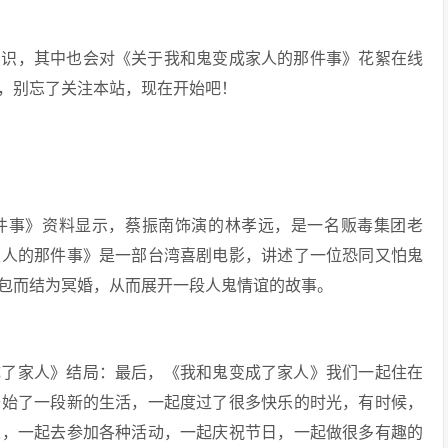
知识，其中也会对《关于我和鬼变成家人的那件事》花絮在线
，别忘了关注本站，现在开始吧！
件事》资料显示，蔡振南饰演的林孝远，是一名贩毒集团老
家人的那件事》是一部台湾喜剧电影，讲述了一位恐同又怕鬼
包而结为冥婚，从而展开一段人鬼情谊的故事。
成了家人》结局：最后，《我和鬼变成了家人》我们一起住在
开始了一段新的生活，一起度过了很多快乐的时光，有时候，
饭，一起去参加各种活动，一起庆祝节日，一起做很多有趣的