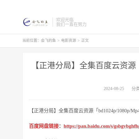
欢迎光临
我们一直在努力
当前位置：
会飞的鱼
>
电影资源
>
正文
【正港分局】全集百度云资源「bd1
2024-08-25
分
【正港分局】全集百度云资源「bd1024p/1080p/
百度网盘链接
：
https://pan.baidu.com/s/gsbgvbgh