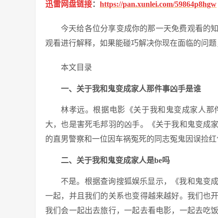
迅雷网盘链接
：
https://pan.xunlei.com/59864p8hgw
今天给各位分享变成你的那一天免费观看的
观看进行解释，如果能碰巧解决你现在面临的问题
本文目录
一、关于我和鬼变成家人那件事凶手是谁
林孝远。根据电影《关于我和鬼变成家人那
大，也是害死毛邦羽的凶手。《关于我和鬼变成
的直男警察和一位因车祸冤死的同志冤鬼因误捡红
二、关于我和鬼变成家人是be吗
不是。根据查询搜狐娱乐显示，《我和鬼变
一起，并且我们的关系也变得越来越好。我们也
我们会一起出去旅行，一起去看电影，一起去吃