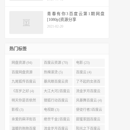
青春有你3百度云第1期网盘
[1080p]资源分享
2021-02-20
热门标签
网盘资源 (94)
百度云资源 (70)
电影 (23)
百度网盘资源
热辣滚烫 (5)
百度云 (4)
(11)
九尾狐传百度云
暴风眼百度云资
了不起的女孩百
(4)
源 (4)
度云 (4)
《百岁之好 (4)
大江大河2百度云
流金岁月百度云
(4)
(4)
明天你是否依然
猎狐行动百度云
风暴舞百度云 (4)
爱我百度云 (4)
(4)
影视 (3)
电视剧 (3)
使徒行者3百度云
资源 (3)
亲爱的麻洋街百
绝世千金2百度云
甜蜜家园百度云
度云资源 (3)
(3)
(3)
温暖的抱抱百度
流金岁月百度云
阳光之下百度云