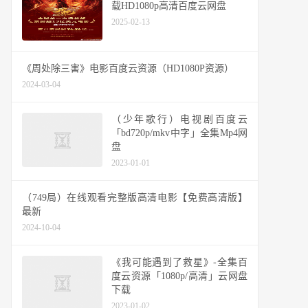
载HD1080p高清百度云网盘
2025-02-13
《周处除三害》电影百度云资源（HD1080P资源）
2024-03-04
（少年歌行）电视剧百度云
「bd720p/mkv中字」全集Mp4网
盘
2023-01-01
（749局）在线观看完整版高清电影【免费高清版】
最新
2024-10-04
《我可能遇到了救星》-全集百
度云资源「1080p/高清」云网盘
下载
2023-01-02