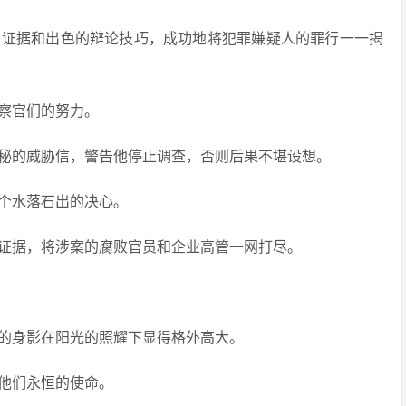
的证据和出色的辩论技巧，成功地将犯罪嫌疑人的罪行一一揭
察官们的努力。
秘的威胁信，警告他停止调查，否则后果不堪设想。
个水落石出的决心。
证据，将涉案的腐败官员和企业高管一网打尽。
的身影在阳光的照耀下显得格外高大。
他们永恒的使命。