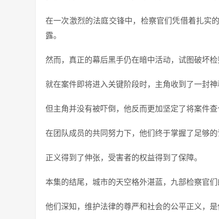
在一次激烈的法庭交锋中，检察官们凭借着扎实
露。
然而，真正的幕后黑手仍在暗中活动，试图破坏检
就在案件即将进入关键阶段时，主角收到了一封神
但主角并没有被吓倒，他反而更加坚定了将案件查
在团队成员的共同努力下，他们终于掌握了足够的
正义得到了伸张，受害者的权益得到了保障。
本集的结尾，城市的天空格外湛蓝，九部检察官们
他们深知，维护法律的尊严和社会的公平正义，是