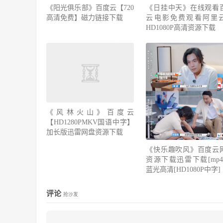
《阳光俱乐部》百度云【720
《日挂中天》在线观看
高清免费】磁力链接下载
云电影免费观看阿里
HD1080P高清资源下载
《风林火山》百度云
【HD1280PMKV国语中字】
加长版迅雷网盘资源下载
《快乐趣吹风》百度云
资源下载迅雷下载[mp4]
蓝光高清[HD1080P中字]
评论
抢沙发