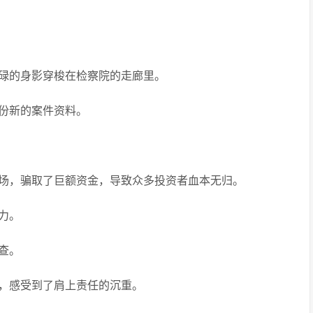
碌的身影穿梭在检察院的走廊里。
份新的案件资料。
场，骗取了巨额资金，导致众多投资者血本无归。
力。
查。
，感受到了肩上责任的沉重。