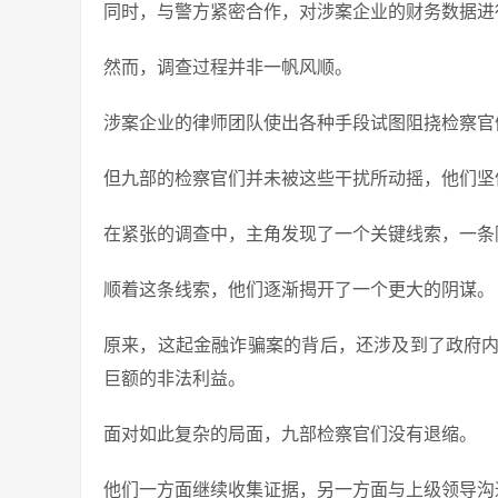
同时，与警方紧密合作，对涉案企业的财务数据进
然而，调查过程并非一帆风顺。
涉案企业的律师团队使出各种手段试图阻挠检察官
但九部的检察官们并未被这些干扰所动摇，他们坚
在紧张的调查中，主角发现了一个关键线索，一条
顺着这条线索，他们逐渐揭开了一个更大的阴谋。
原来，这起金融诈骗案的背后，还涉及到了政府
巨额的非法利益。
面对如此复杂的局面，九部检察官们没有退缩。
他们一方面继续收集证据，另一方面与上级领导沟