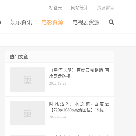
标签云
网站统计
资源留言
源
娱乐资讯
电影资源
电视剧资源
热门文章
（星河长明）百度云完整版 百
度网盘链接
2022-12-23
阿凡达2：水之道-百度云
【720p/1080p高清国语】下载
2022-12-24