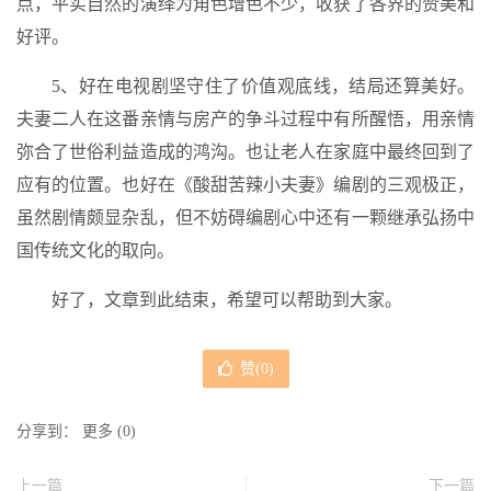
点，平实自然的演绎为角色增色不少，收获了各界的赞美和
好评。
5、好在电视剧坚守住了价值观底线，结局还算美好。
夫妻二人在这番亲情与房产的争斗过程中有所醒悟，用亲情
弥合了世俗利益造成的鸿沟。也让老人在家庭中最终回到了
应有的位置。也好在《酸甜苦辣小夫妻》编剧的三观极正，
虽然剧情颇显杂乱，但不妨碍编剧心中还有一颗继承弘扬中
国传统文化的取向。
好了，文章到此结束，希望可以帮助到大家。
赞(
0
)
分享到：
更多
(
0
)
上一篇
下一篇