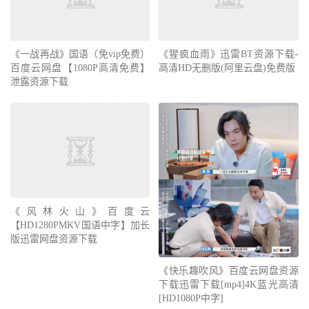
《一战再战》国语（免vip免费）
《猩疯血雨》迅雷BT资源下载-
百度云网盘【1080P高清免费】
高清HD无删版(阿里云盘)免费版
泄露资源下载
《风林火山》百度云
【HD1280PMKV国语中字】加长
版迅雷网盘资源下载
《快乐趣吹风》百度云网盘资源
下载迅雷下载[mp4]4K蓝光高清
[HD1080P中字]