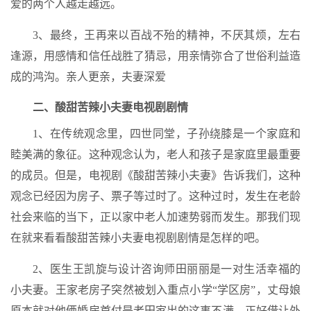
爱的两个人越走越远。
3、最终，王再来以百战不殆的精神，不厌其烦，左右
逢源，用感情和信任战胜了猜忌，用亲情弥合了世俗利益造
成的鸿沟。亲人更亲，夫妻深爱
二、酸甜苦辣小夫妻电视剧剧情
1、在传统观念里，四世同堂，子孙绕膝是一个家庭和
睦美满的象征。这种观念认为，老人和孩子是家庭里最重要
的成员。但是，电视剧《酸甜苦辣小夫妻》告诉我们，这种
观念已经因为房子、票子等过时了。这种过时，发生在老龄
社会来临的当下，正以家中老人加速势弱而发生。那我们现
在就来看看酸甜苦辣小夫妻电视剧剧情是怎样的吧。
2、医生王凯旋与设计咨询师田丽丽是一对生活幸福的
小夫妻。王家老房子突然被划入重点小学“学区房”，丈母娘
原本就对他俩婚房首付是老田家出的这事不满，正好借让外