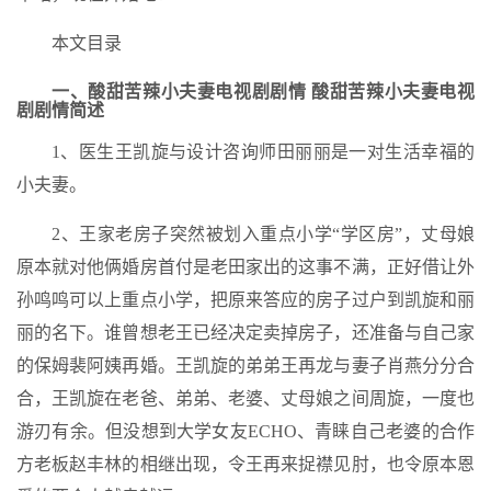
本文目录
一、酸甜苦辣小夫妻电视剧剧情 酸甜苦辣小夫妻电视
剧剧情简述
1、医生王凯旋与设计咨询师田丽丽是一对生活幸福的
小夫妻。
2、王家老房子突然被划入重点小学“学区房”，丈母娘
原本就对他俩婚房首付是老田家出的这事不满，正好借让外
孙鸣鸣可以上重点小学，把原来答应的房子过户到凯旋和丽
丽的名下。谁曾想老王已经决定卖掉房子，还准备与自己家
的保姆裴阿姨再婚。王凯旋的弟弟王再龙与妻子肖燕分分合
合，王凯旋在老爸、弟弟、老婆、丈母娘之间周旋，一度也
游刃有余。但没想到大学女友ECHO、青睐自己老婆的合作
方老板赵丰林的相继出现，令王再来捉襟见肘，也令原本恩