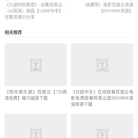
《九部的检察官》-全集百度云
（金腰带）电影百度云资源
（hd高清）网盘【1280P中字】
【HD1080P资源】
完整资源已分享
相关推荐
《阳光俱乐部》百度云【720高
《日挂中天》在线观看百度云电
清免费】磁力链接下载
影免费观看阿里云盘HD1080P高
清资源下载