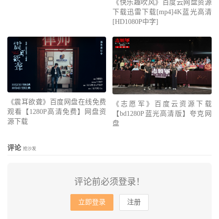
《快乐趣吹风》百度云网盘资源
下载迅雷下载[mp4]4K蓝光高清
[HD1080P中字]
《震耳欲聋》百度网盘在线免费
《志愿军》百度云资源下载
观看【1280P高清免费】网盘资
【bd1280P蓝光高清版】夸克网
源下载
盘
评论
抢沙发
评论前必须登录！
立即登录
注册