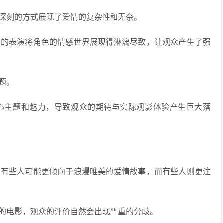
深刻的方式展现了爱情的复杂性和无奈。
湛的表演将角色的情感世界展现得淋漓尽致，让观众产生了强
题。
心主题和魅力，导致观众的期待与实际观影体验产生巨大落
，有些人可能更倾向于浪漫唯美的爱情故事，而有些人则更注
的电影，观众的评价自然会出现严重的分歧。