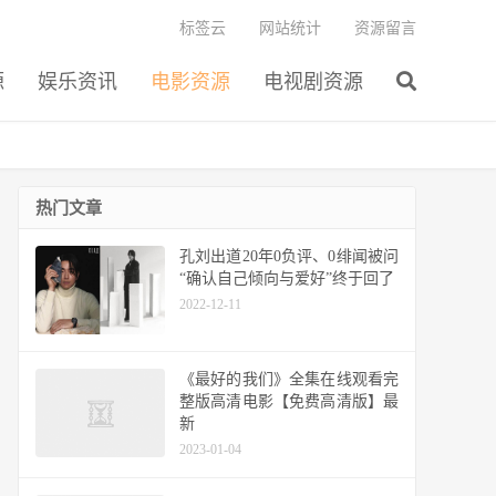
标签云
网站统计
资源留言
源
娱乐资讯
电影资源
电视剧资源
热门文章
孔刘出道20年0负评、0绯闻被问
“确认自己倾向与爱好”终于回了
2022-12-11
《最好的我们》全集在线观看完
整版高清电影【免费高清版】最
新
2023-01-04