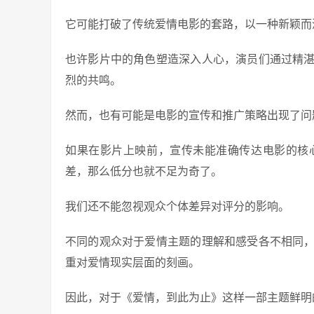
它可能打破了传统爱情电影的套路，以一种新颖而
也许影片中的角色塑造深入人心，演员们通过精
烈的共鸣。
然而，也有可能是电影的宣传和推广策略出现了问
如果在影片上映前，宣传未能准确传达电影的核
差，那么低分也就不足为奇了。
我们还不能忽视观众个体差异对评分的影响。
不同的观众对于爱情主题的理解和感受各不相同
重对爱情现实层面的刻画。
因此，对于《爱情，到此为止》这样一部主题鲜明