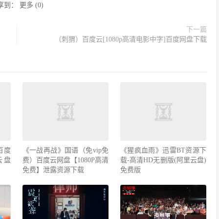
享到：
更多
(
0
)
下一篇
（刺猬）百度云[1080p高清电影中字]百度网盘下载
百度
《一战再战》国语（免vip免
《猩疯血雨》迅雷BT资源下
云盘
费）百度云网盘【1080P高清
载-高清HD无删版(阿里云盘)
免费】泄露资源下载
免费版