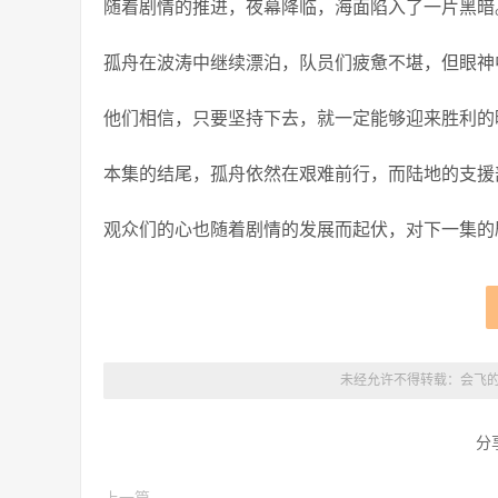
随着剧情的推进，夜幕降临，海面陷入了一片黑暗
孤舟在波涛中继续漂泊，队员们疲惫不堪，但眼神
他们相信，只要坚持下去，就一定能够迎来胜利的
本集的结尾，孤舟依然在艰难前行，而陆地的支援
观众们的心也随着剧情的发展而起伏，对下一集的
未经允许不得转载：
会飞
分