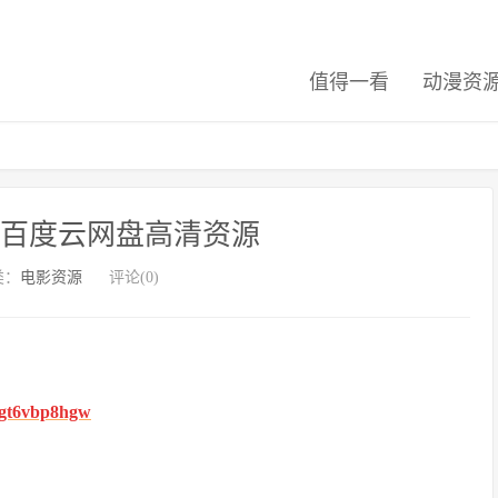
值得一看
动漫资
集百度云网盘高清资源
类：
电影资源
评论(0)
fhgt6vbp8hgw