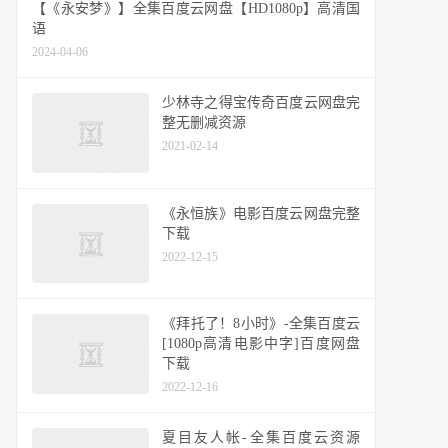
【《永安梦》】全集百度云网盘【HD1080p】高清国
语
2024-04-06
少林寺之得宝传奇百度云网盘完
整无删减资源
2021-02-14
《永恒族》电影百度云网盘完整
下载
2022-12-15
《拜托了！8小时》-全集百度云
[1080p高清电影中字]百度网盘
下载
2022-12-16
夏目友人帐-全集百度云资源