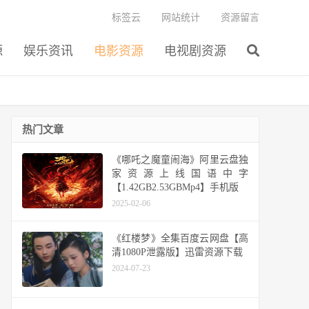
标签云
网站统计
资源留言
源
娱乐资讯
电影资源
电视剧资源
热门文章
《哪吒之魔童闹海》阿里云盘独
家资源上线国语中字
【1.42GB2.53GBMp4】手机版
2025-02-06
《红楼梦》全集百度云网盘【高
清1080P泄露版】迅雷资源下载
2024-07-23