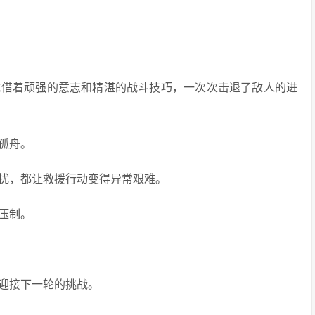
凭借着顽强的意志和精湛的战斗技巧，一次次击退了敌人的进
孤舟。
扰，都让救援行动变得异常艰难。
压制。
迎接下一轮的挑战。