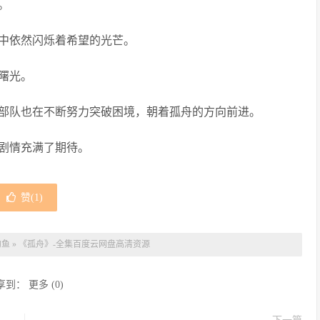
。
中依然闪烁着希望的光芒。
曙光。
部队也在不断努力突破困境，朝着孤舟的方向前进。
剧情充满了期待。
赞(
1
)
的鱼
»
《孤舟》-全集百度云网盘高清资源
享到：
更多
(
0
)