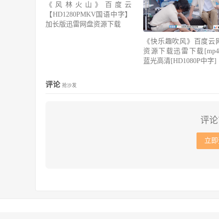
《风林火山》百度云
【HD1280PMKV国语中字】
加长版迅雷网盘资源下载
《快乐趣吹风》百度云
资源下载迅雷下载[mp4]
蓝光高清[HD1080P中字]
评论
抢沙发
评论
立即