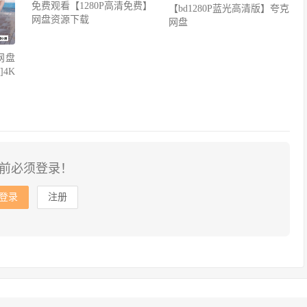
免费观看【1280P高清免费】
【bd1280P蓝光高清版】夸克
网盘资源下载
网盘
网盘
4K
前必须登录！
登录
注册