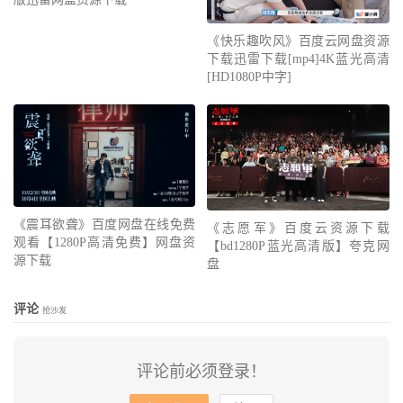
《快乐趣吹风》百度云网盘资源
下载迅雷下载[mp4]4K蓝光高清
[HD1080P中字]
《震耳欲聋》百度网盘在线免费
《志愿军》百度云资源下载
观看【1280P高清免费】网盘资
【bd1280P蓝光高清版】夸克网
源下载
盘
评论
抢沙发
评论前必须登录！