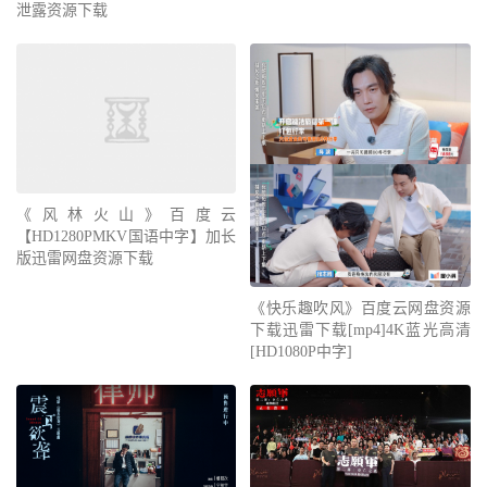
泄露资源下载
《风林火山》百度云
【HD1280PMKV国语中字】加长
版迅雷网盘资源下载
《快乐趣吹风》百度云网盘资源
下载迅雷下载[mp4]4K蓝光高清
[HD1080P中字]