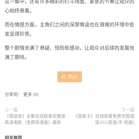
这一集中，还有许多精彩的打斗场面，紧张的节奏让观众的
心始终悬着。
而在情感方面，主角们之间的深厚情谊也在艰难的环境中愈
发显得珍贵。
整个剧情充满了悬疑、惊险和感动，让观众对后续的发展充
满了期待。
赞(
0
)
分享到：
更多
(
0
)
上一篇
下一篇
《雪迷宫》全集在线观看完整版
《莫妮卡》在线观看免费完整国
高清电影（免费高清版）最新
语2021高清(手-机版)
相关推荐