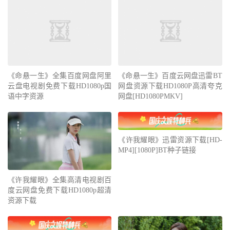
《命悬一生》全集百度网盘阿里
《命悬一生》百度云网盘迅雷BT
云盘电视剧免费下载HD1080p国
网盘资源下载HD1080P高清夸克
语中字资源
网盘[HD1080PMKV]
《许我耀眼》迅雷资源下载[HD-
MP4][1080P]BT种子链接
《许我耀眼》全集高清电视剧百
度云网盘免费下载HD1080p超清
资源下载