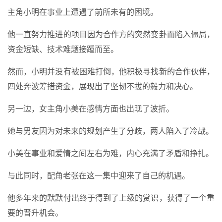
主角小明在事业上遭遇了前所未有的困境。
他一直努力推进的项目因为合作方的突然变卦而陷入僵局，
资金短缺、技术难题接踵而至。
然而，小明并没有被困难打倒，他积极寻找新的合作伙伴，
四处奔波筹措资金，展现出了坚韧不拔的毅力和决心。
另一边，女主角小美在感情方面也出现了波折。
她与男友因为对未来的规划产生了分歧，两人陷入了冷战。
小美在事业和爱情之间左右为难，内心充满了矛盾和挣扎。
与此同时，配角老张在这一集中迎来了自己的机遇。
他多年来的默默付出终于得到了上级的赏识，获得了一个重
要的晋升机会。