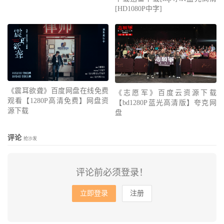
[HD1080P中字]
《震耳欲聋》百度网盘在线免费
《志愿军》百度云资源下载
观看【1280P高清免费】网盘资
【bd1280P蓝光高清版】夸克网
源下载
盘
评论
抢沙发
评论前必须登录！
立即登录
注册