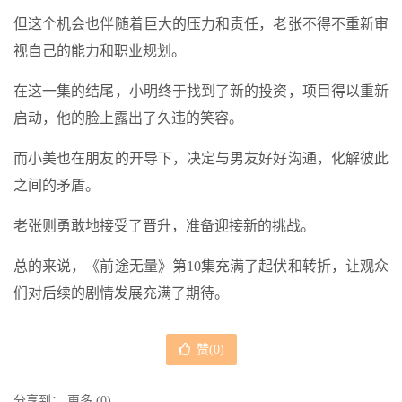
但这个机会也伴随着巨大的压力和责任，老张不得不重新审
视自己的能力和职业规划。
在这一集的结尾，小明终于找到了新的投资，项目得以重新
启动，他的脸上露出了久违的笑容。
而小美也在朋友的开导下，决定与男友好好沟通，化解彼此
之间的矛盾。
老张则勇敢地接受了晋升，准备迎接新的挑战。
总的来说，《前途无量》第10集充满了起伏和转折，让观众
们对后续的剧情发展充满了期待。
赞(
0
)
分享到：
更多
(
0
)