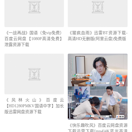
《一战再战》国语（免vip免费）
《猩疯血雨》迅雷BT资源下载-
百度云网盘【1080P高清免费】
高清HD无删版(阿里云盘)免费版
泄露资源下载
《风林火山》百度云
【HD1280PMKV国语中字】加长
版迅雷网盘资源下载
《快乐趣吹风》百度云网盘资源
下载迅雷下载[mp4]4K蓝光高清