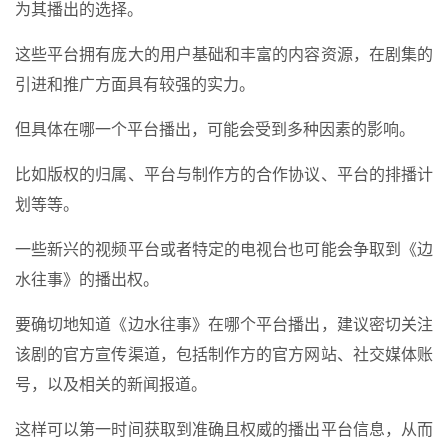
为其播出的选择。
这些平台拥有庞大的用户基础和丰富的内容资源，在剧集的
引进和推广方面具有较强的实力。
但具体在哪一个平台播出，可能会受到多种因素的影响。
比如版权的归属、平台与制作方的合作协议、平台的排播计
划等等。
一些新兴的视频平台或者特定的电视台也可能会争取到《边
水往事》的播出权。
要确切地知道《边水往事》在哪个平台播出，建议密切关注
该剧的官方宣传渠道，包括制作方的官方网站、社交媒体账
号，以及相关的新闻报道。
这样可以第一时间获取到准确且权威的播出平台信息，从而