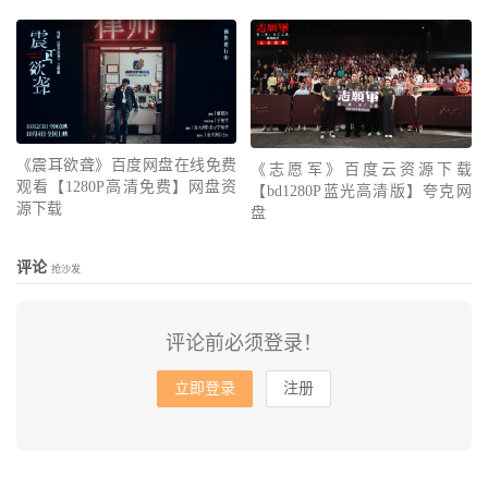
《震耳欲聋》百度网盘在线免费
《志愿军》百度云资源下载
观看【1280P高清免费】网盘资
【bd1280P蓝光高清版】夸克网
源下载
盘
评论
抢沙发
评论前必须登录！
立即登录
注册