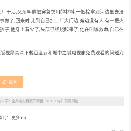
工厂干活,父亲叫他把穿蓑衣用的材料,一捆棕拿到河边里去浸
事做了,回来时,走到自己加工厂大门边,旁边没有人,有一把火
孩子,他身上着火了,头部已经烧起来了,他在叫喊救命,自己在
整版视频高清下载百度云和城中之城电视剧免费观看的问题到
赞(
0
)
巷人家》全集电影百度云网盘【HD1080p】高清国语
享到：
更多
(
0
)