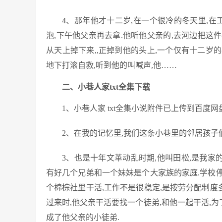
4、那年他才十二岁,在一个很冷的冬天里,在
泡,下午他父亲再去拿.他听他父亲的,去河边把这件
从天上掉下来,,正掉到他的头上,一个仅有十二岁的
地下打滚自救,听到他的叫喊声,他……
二、小巷人家txt全集下载
1、小巷人家 txt全集小说附件已上传到百度
2、在我的记忆里,我们这条小巷里的邻居孩子
3、也是十年文革动乱时期,他叫田松,是我家
有好几个兄弟和一个妹妹是个大家族的家庭.学校停
个棉棕社里干活,工作不是很稳定,是按劳分配制度
过来时,他父亲干活要找一个徒弟,和他一起干活,为
成了他父亲的小徒弟.