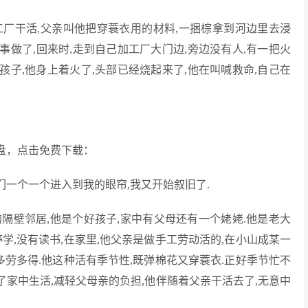
工厂干活,父亲叫他把穿蓑衣用的材料,一捆棕拿到河边里去浸
事做了,回来时,走到自己加工厂大门边,旁边没有人,有一把火
孩子,他身上着火了,头部已经烧起来了,他在叫喊救命,自己在
网盘，点击免费下载：
们一个一个进入到我的眼帘,我又开始叙旧了.
的隔壁邻居,他是个好孩子,家中有父母还有一个姥姥.他是老大
学,没有读书,在家里,他父亲是做手工劳动活的,在小山成某一
多劳多得.他这种活有季节性,既弹棉花又穿蓑衣.正好季节忙不
了家中生活,减轻父母亲的负担,他伴随着父亲干活去了,无意中