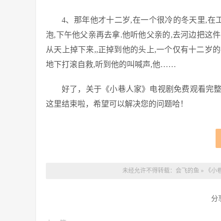
4、那年他才十二岁,在一个很冷的冬天里,在
泡,下午他父亲再去拿.他听他父亲的,去河边把这件
从天上掉下来,,正掉到他的头上,一个仅有十二岁的
地下打滚自救,听到他的叫喊声,他……
好了，关于《小巷人家》电视剧免费观看完
这里结束啦，希望可以解决您的问题哈！
未经允许不得转载：
会飞的鱼
»
《小
分