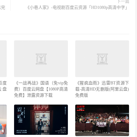
下一篇
已完
《小巷人家》-电视剧百度云资源「HD1080p高清中字」
百度
《一战再战》国语（免vip免
《猩疯血雨》迅雷BT资源下
云盘
费）百度云网盘【1080P高清
载-高清HD无删版(阿里云盘)
免费】泄露资源下载
免费版