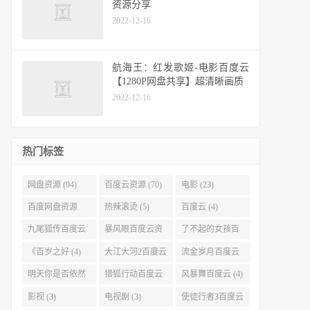
资源分享
2022-12-16
航海王：红发歌姬-电影百度云
【1280P网盘共享】超清晰画质
2022-12-16
热门标签
网盘资源 (94)
百度云资源 (70)
电影 (23)
百度网盘资源
热辣滚烫 (5)
百度云 (4)
(11)
九尾狐传百度云
暴风眼百度云资
了不起的女孩百
(4)
源 (4)
度云 (4)
《百岁之好 (4)
大江大河2百度云
流金岁月百度云
(4)
(4)
明天你是否依然
猎狐行动百度云
风暴舞百度云 (4)
爱我百度云 (4)
(4)
影视 (3)
电视剧 (3)
使徒行者3百度云