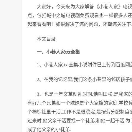
大家好，今天来为大家解答《小巷人家》电
点，包括城中之城电视剧免费观看也一样很多人
起来看看吧！如果解决了您的问题，还望您关注下
本文目录
一、小巷人家txt全集
1、小巷人家 txt全集小说附件已上传到百度
2、在我的记忆里,我们这条小巷里的邻居孩子
3、也是十年文革动乱时期,他叫田松,是我家
有好几个兄弟和一个妹妹是个大家族的家庭.学校停
个棉棕社里干活,工作不是很稳定,是按劳分配制度
过来时,他父亲干活要找一个徒弟,和他一起干活,为
成了他父亲的小徒弟.