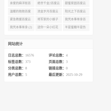
资源 (3)
亲爱的麻洋街百
绝世千金2百度云
甜蜜家园百度云
度云资源 (3)
(3)
(3)
温暖的抱抱百度
流金岁月百度云
阳光之下百度云
云 (3)
完整网盘 (3)
(3)
紧急救援百度云
将军家的小娘子
我凭本事单身百
资源 (2)
百度云 (2)
度云资源 (2)
我凭本事单身 (2)
送你一朵小红花
半是蜜糖半是伤
百度云 (2)
百度云资源 (2)
网站统计
日志总数：
16576
评论总数：
4
标签总数：
373
页面总数：
3
分类总数：
8
链接总数：
0
用户总数：
5
最后更新：
2025-10-29