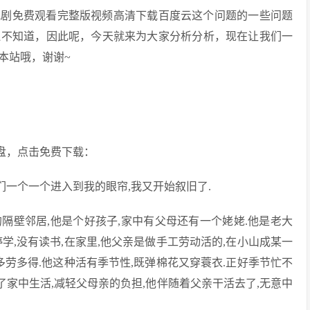
视剧免费观看完整版视频高清下载百度云这个问题的一些问题
还不知道，因此呢，今天就来为大家分析分析，现在让我们一
本站哦，谢谢~
网盘，点击免费下载：
们一个一个进入到我的眼帘,我又开始叙旧了.
的隔壁邻居,他是个好孩子,家中有父母还有一个姥姥.他是老大
学,没有读书,在家里,他父亲是做手工劳动活的,在小山成某一
多劳多得.他这种活有季节性,既弹棉花又穿蓑衣.正好季节忙不
了家中生活,减轻父母亲的负担,他伴随着父亲干活去了,无意中