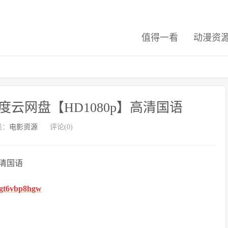
值得一看
动漫资
云网盘【HD1080p】高清国语
类：
电影资源
评论(0)
高清国语
fhgt6vbp8hgw