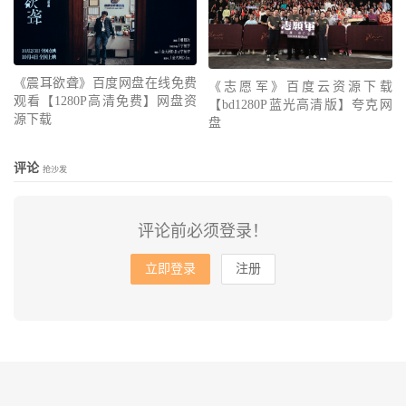
《震耳欲聋》百度网盘在线免费
《志愿军》百度云资源下载
观看【1280P高清免费】网盘资
【bd1280P蓝光高清版】夸克网
源下载
盘
评论
抢沙发
评论前必须登录！
立即登录
注册
© 2010-2026
会飞的鱼
网站地图