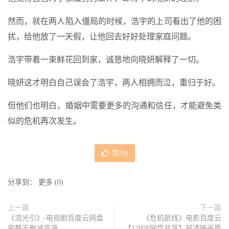
然而，就在两人陷入僵局的时候，浩宇的上司看出了他的困
扰，给他放了一天假，让他回去好好处理家庭问题。
浩宇带着一束鲜花回到家，诚恳地向晓妍解释了一切。
晓妍这才明白自己误会了浩宇，两人相拥而泣，重归于好。
但他们也明白，婚姻中需要更多的沟通和信任，才能避免类
似的危机再次发生。
赞(
0
)
分享到：
更多
(
0
)
上一篇
下一篇
《流光引》-电视剧百度云网盘
《危机航线》电影百度云
完整无删减资源
【1280P网盘共享】超清晰画质