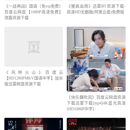
《一战再战》国语（免vip免费）
《猩疯血雨》迅雷BT资源下载-
百度云网盘【1080P高清免费】
高清HD无删版(阿里云盘)免费版
泄露资源下载
《风林火山》百度云
【HD1280PMKV国语中字】加长
版迅雷网盘资源下载
《快乐趣吹风》百度云网盘资源
下载迅雷下载[mp4]4K蓝光高清
[HD1080P中字]