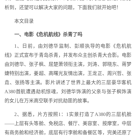
析到，还望可以解决大家的问题，下面我们就开始吧！
本文目录
一、电影《危机航线》杀青了吗
1、日前，由刘德华监制、彭顺执导的电影《危机航
线》正式宣布于青岛杀青，并发布众主创杀青大合影。电影
由刘德华、张子枫、屈楚萧领衔主演，刘涛、郭晓东、蒋梦
婕特别出演，姜超、高曙光友情出演，王龙正、周兴哲、张
垚、张扬等主演。影片讲述了世界上最大的三层豪华客机
A380首航遭遇劫机惊魂，刘德华饰演的父亲与张子枫饰演
的女儿在万米高空联手对抗劫匪的故事。
2、据悉，片方按照1：1实景打造了A380的三层机舱
——上层有头等舱、免税店、餐厅、美容室、按摩室，中层
有商务舱和经济舱，底层有行李舱和备餐区等，完美还原了