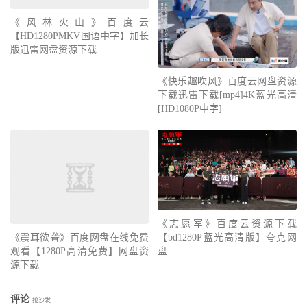
《风林火山》百度云
【HD1280PMKV国语中字】加长
版迅雷网盘资源下载
《快乐趣吹风》百度云网盘资源
下载迅雷下载[mp4]4K蓝光高清
[HD1080P中字]
《震耳欲聋》百度网盘在线免费
《志愿军》百度云资源下载
观看【1280P高清免费】网盘资
【bd1280P蓝光高清版】夸克网
源下载
盘
评论
抢沙发