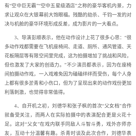
有“空中巨无霸”“空中五星级酒店”之称的豪华客机内景，力
求让观众在大银幕前大饱眼福。残酷的劫杀、千钧一发的对
决与机舱的豪华环境形成反差，成为影片的一大看点。
3、导演彭顺表示，他在动作设计上花了很多心思：“很
多动作戏都需要在飞机座椅间、走道、厕所、通风管道、天
花板隔层等有限空间里完成，这为拍摄增加了挑战和风险，
但也激发了大家的创造力。”不少演员都表示，因为在座椅
间拍摄动作戏，一入戏难免因为磕磕绊绊而受伤，每个人身
上都有很多淤青和小伤口，但为了呈现出来的动作戏份更加
利落刺激，也觉得非常值得。
4、自开机之初，刘德华和张子枫的首次“父女档”合作
就备受关注，而两人在实际拍摄中的表演配合更是火花十
足。这对“父女”在戏内联手同敌人斗智斗勇，戏外亦师亦
友，互动十分温馨有趣。杀青时谈及此次合作，刘德华表