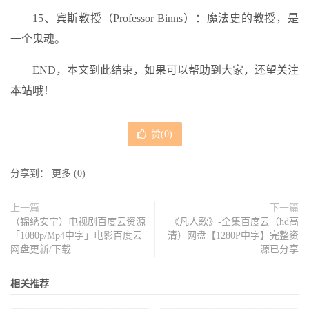
15、宾斯教授（Professor Binns）：魔法史的教授，是
一个鬼魂。
END，本文到此结束，如果可以帮助到大家，还望关注
本站哦！
赞(
0
)
分享到：
更多
(
0
)
上一篇
下一篇
（锦绣安宁）电视剧百度云资源
《凡人歌》-全集百度云（hd高
「1080p/Mp4中字」电影百度云
清）网盘【1280P中字】完整资
网盘更新/下载
源已分享
相关推荐