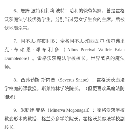
6、詹姆·波特和莉莉·波特：哈利的爸爸妈妈，曾是霍格
沃茨魔法学校优秀学生，分别当过男女学生会的主席。后被
伏地魔杀害。
7、阿不思·邓布利多：全名阿不思·珀西瓦尔·伍尔弗里
克·布赖恩·邓布利多（Albus Percival Wulfric Brian
Dumbledore）。霍格沃茨魔法学校校长，世界著名的魔法
师。
8、西弗勒斯·斯内普（Severus Snape）：霍格沃茨魔法
学校魔药课教授，斯莱特林学院院长。（但更喜欢黑魔法防
御术）
9、米勒娃·麦格（Minerva Mcgonagall）：霍格沃茨学校
教变形术的教授，格兰芬多学院院长，霍格沃茨魔法学校副
校长。