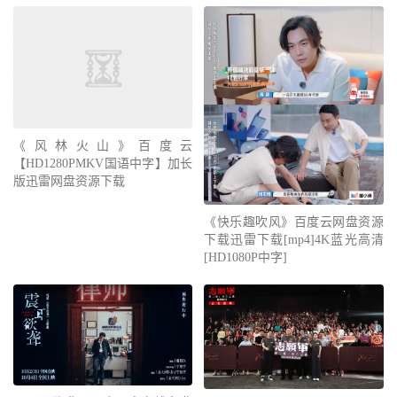
《风林火山》百度云
【HD1280PMKV国语中字】加长
版迅雷网盘资源下载
《快乐趣吹风》百度云网盘资源
下载迅雷下载[mp4]4K蓝光高清
[HD1080P中字]