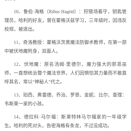
10、鲁伯·海格（Ribus Hagrid）：狩猎场看守，钥匙管
理员，哈利的好友，曾在霍格沃兹学习，三年级时，因违反
校规，被逐出。
11、奇洛教授：霍格沃茨黑魔法防御术教师，在第一部
中被伏地魔附身，双面人。
12、伏地魔：原名汤姆·里德尔，魔力强大的邪恶巫
师，一直想统治整个魔法世界，人们因惧怕其力量而不敢直
呼其名，常以“神秘人”代之。
13、珀西、弗雷德、乔治、罗恩、金妮、比尔、查理：
韦斯莱一家的小孩。
14、德拉科·马尔福：斯莱特林马尔福家的一年级学
生。哈利的死对头，告密海格有条龙，不过没成功。