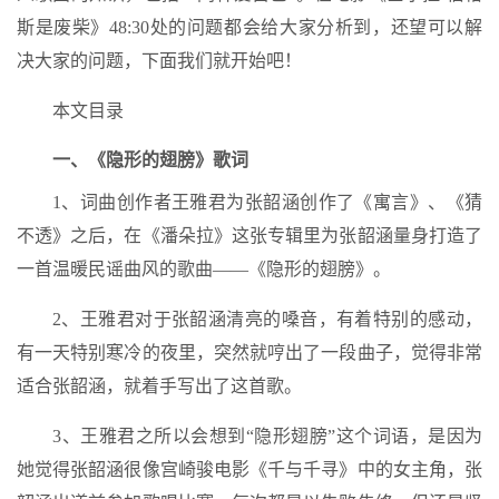
斯是废柴》48:30处的问题都会给大家分析到，还望可以解
决大家的问题，下面我们就开始吧！
本文目录
一、《隐形的翅膀》歌词
1、词曲创作者王雅君为张韶涵创作了《寓言》、《猜
不透》之后，在《潘朵拉》这张专辑里为张韶涵量身打造了
一首温暖民谣曲风的歌曲——《隐形的翅膀》。
2、王雅君对于张韶涵清亮的嗓音，有着特别的感动，
有一天特别寒冷的夜里，突然就哼出了一段曲子，觉得非常
适合张韶涵，就着手写出了这首歌。
3、王雅君之所以会想到“隐形翅膀”这个词语，是因为
她觉得张韶涵很像宫崎骏电影《千与千寻》中的女主角，张