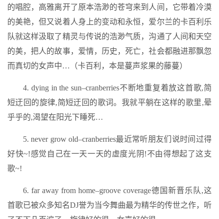
的唱腔，高雅离开了原本浩渺的苍穹来到人间，它带着冷漠
的美艳，但又说着人身上的变动和永恒，爱尔兰的卡百利乐
队就这样汲取了精灵与传说的浩渺气质，沟通了人间和天空
的美，把人的故事，爱情，历史，死亡，社会都融进那飘忽
而真切的女声中…（卡百利，本是蔓声浆果的藤蔓）
4. dying in the sun–cranberries不断地重复着放这首歌,简
短迂回的旋律,简短迂回的歌词。我就平躺在这样的歌里,晕
乎乎的,渴望在阳光下睡死…
5. never grow old–cranberries最近常听朋友们说时间过得
好快~!感觉自己在一天一天的虚度光阴!不由得想起了这支
歌~!
6. far away from home–groove coverage德国新晋乐队,这
首歌已被众多知名DJ誉为当今舞曲最为精华的传世之作，听