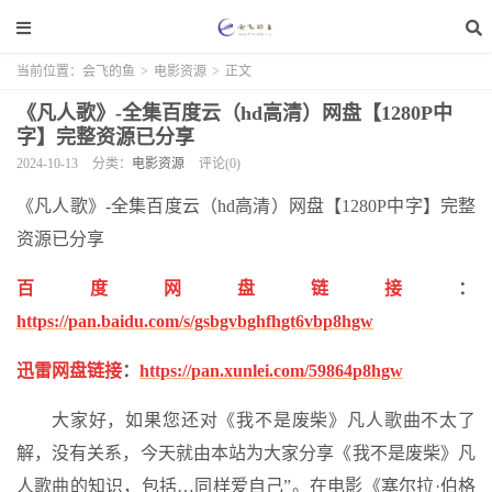
当前位置：
会飞的鱼
>
电影资源
>
正文
《凡人歌》-全集百度云（hd高清）网盘【1280P中
字】完整资源已分享
2024-10-13
分类：
电影资源
评论(0)
《凡人歌》-全集百度云（hd高清）网盘【1280P中字】完整
资源已分享
百度网盘链接
：
https://pan.baidu.com/s/gsbgvbghfhgt6vbp8hgw
迅雷网盘链接
：
https://pan.xunlei.com/59864p8hgw
大家好，如果您还对《我不是废柴》凡人歌曲不太了
解，没有关系，今天就由本站为大家分享《我不是废柴》凡
人歌曲的知识，包括…同样爱自己”。在电影《塞尔拉·伯格