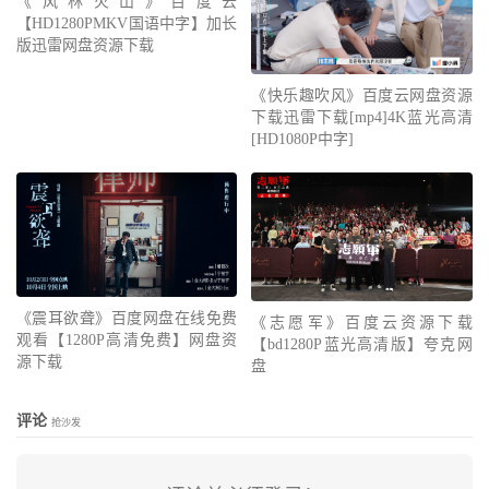
《风林火山》百度云
【HD1280PMKV国语中字】加长
版迅雷网盘资源下载
《快乐趣吹风》百度云网盘资源
下载迅雷下载[mp4]4K蓝光高清
[HD1080P中字]
《震耳欲聋》百度网盘在线免费
《志愿军》百度云资源下载
观看【1280P高清免费】网盘资
【bd1280P蓝光高清版】夸克网
源下载
盘
评论
抢沙发