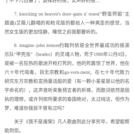
了不下几百遍了，旋律好的很，女声好的很…
7. knocking on heaven's door–guns n' roses(“野蛮师姐”主
题曲)艾薇儿翻唱的和枪花版的都给人一种爽歪的感觉，当
然女生版的更加恬静，睡觉之前我都要听的。
8. imagine–john lennon约翰列侬是全世界最成功的摇滚
乐队“甲壳虫”（beatles）的灵魂人物，死于1980年12月8日，
是被一名狂热的歌迷开枪打死的，他的死震惊了世界，他在
六十年代吸毒，目无宗教和go-vern-ment，在七十年代致力
研究东方宗教和宣扬童话般的爱（有一颗小星星是以他的名
字命名的），这声音听来象预言者的祈祷，而歌词依然是固
执的理想，或许列侬所要求的泰国绝对，太过纯洁，但作为
梦，难道你我就不曾有过吗？
关于《我不是废柴》凡人歌曲到此分享完毕，希望能帮
助到您。