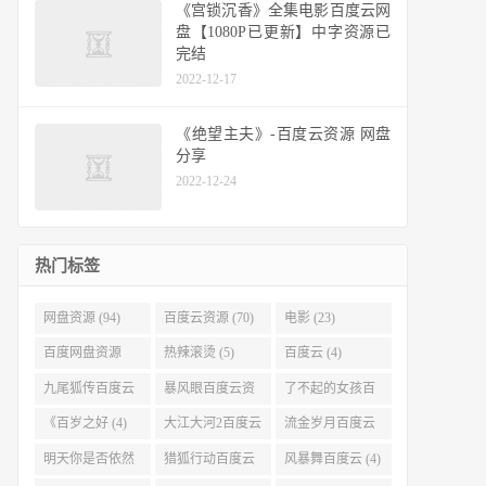
《宫锁沉香》全集电影百度云网
盘【1080P已更新】中字资源已
完结
2022-12-17
《绝望主夫》-百度云资源 网盘
分享
2022-12-24
热门标签
网盘资源 (94)
百度云资源 (70)
电影 (23)
百度网盘资源
热辣滚烫 (5)
百度云 (4)
(11)
九尾狐传百度云
暴风眼百度云资
了不起的女孩百
(4)
源 (4)
度云 (4)
《百岁之好 (4)
大江大河2百度云
流金岁月百度云
(4)
(4)
明天你是否依然
猎狐行动百度云
风暴舞百度云 (4)