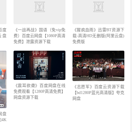
百度
《一战再战》国语（免vip免
《猩疯血雨》迅雷BT资源下
云盘
费）百度云网盘【1080P高清
载-高清HD无删版(阿里云盘)
免费】泄露资源下载
免费版
《震耳欲聋》百度网盘在线
《志愿军》百度云资源下载
免费观看【1280P高清免费】
【bd1280P蓝光高清版】夸克
网盘资源下载
网盘
网盘
4K