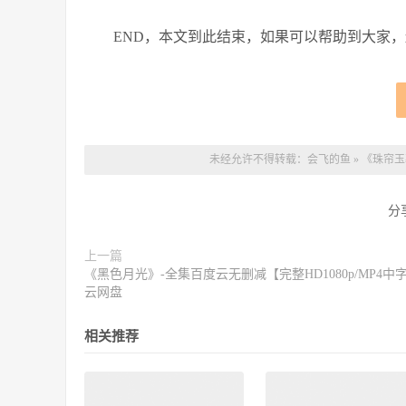
END，本文到此结束，如果可以帮助到大家
未经允许不得转载：
会飞的鱼
»
《珠帘玉
分
上一篇
《黑色月光》-全集百度云无删减【完整HD1080p/MP4中
云网盘
相关推荐