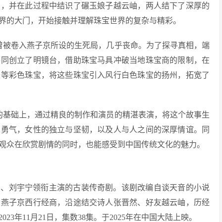
意，并在此过程中结识了碾玉娘子越云岫，两人结下了深厚的
界的大门，开始接触并理解珠宝世界的复杂与精彩。
曾被卷入燕子京所设的生死局，几乎丧命。为了探寻真相，端
共同创立了明镜台，借助珠宝马具冲破当地珠宝商的限制，在
瑟等彩色珠宝，将这些珠宝引入风行白色珠宝的扬州，拓宽了
的基础上，通过精良的制作和演员的精湛表演，将这个故事生
与勇气，女性的独立与坚韧，以及人与人之间的深厚情谊。同
观众在欣赏剧情的同时，也能感受到中国传统文化的魅力。
露思、刘宇宁领衔主演的古装传奇剧。该剧改编自谈天音的小说
人燕子京西行经商，沿途结交诗人张晋然、好友越云岫，历经
3年11月21日，集数38集。于2025年在中国大陆上映。