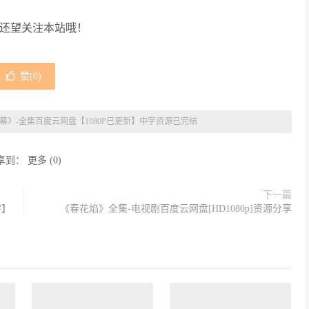
，还望关注本站哦！
赞(
0
)
幕》-全集百度云网盘【1080P已更新】中字资源已完结
享到：
更多
(
0
)
下一篇
字】
《春花焰》全集-电视剧百度云网盘[HD1080p]资源分享