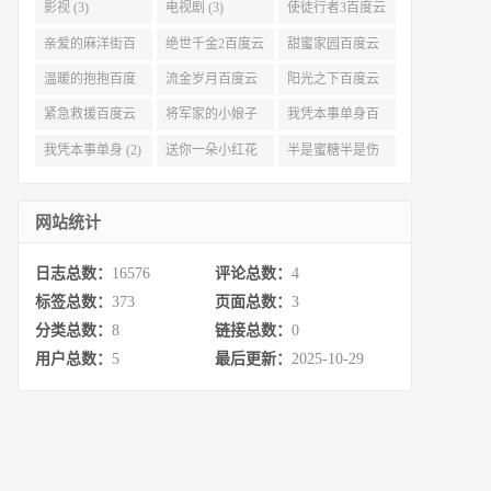
爱我百度云 (4)
(4)
影视 (3)
电视剧 (3)
使徒行者3百度云
资源 (3)
亲爱的麻洋街百
绝世千金2百度云
甜蜜家园百度云
度云资源 (3)
(3)
(3)
温暖的抱抱百度
流金岁月百度云
阳光之下百度云
云 (3)
完整网盘 (3)
(3)
紧急救援百度云
将军家的小娘子
我凭本事单身百
资源 (2)
百度云 (2)
度云资源 (2)
我凭本事单身 (2)
送你一朵小红花
半是蜜糖半是伤
百度云 (2)
百度云资源 (2)
网站统计
日志总数：
16576
评论总数：
4
标签总数：
373
页面总数：
3
分类总数：
8
链接总数：
0
用户总数：
5
最后更新：
2025-10-29