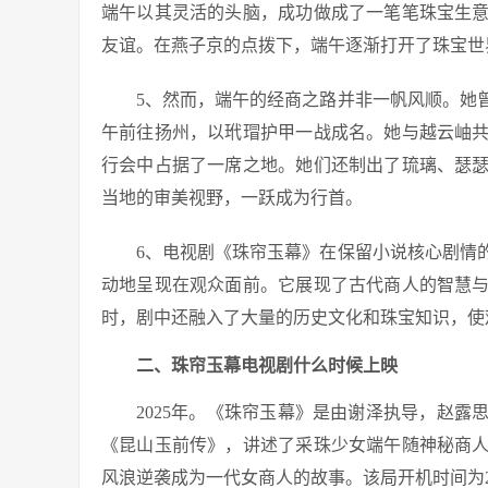
端午以其灵活的头脑，成功做成了一笔笔珠宝生
友谊。在燕子京的点拨下，端午逐渐打开了珠宝世
5、然而，端午的经商之路并非一帆风顺。她
午前往扬州，以玳瑁护甲一战成名。她与越云岫
行会中占据了一席之地。她们还制出了琉璃、瑟
当地的审美视野，一跃成为行首。
6、电视剧《珠帘玉幕》在保留小说核心剧情
动地呈现在观众面前。它展现了古代商人的智慧
时，剧中还融入了大量的历史文化和珠宝知识，使
二、珠帘玉幕电视剧什么时候上映
2025年。《珠帘玉幕》是由谢泽执导，赵
《昆山玉前传》，讲述了采珠少女端午随神秘商
风浪逆袭成为一代女商人的故事。该局开机时间为202