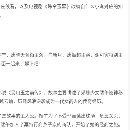
剧在线看，以及电视剧《珠帘玉幕》改编自什么小说对应的知
。
宇宁、唐晓天领衔主演，尚新月、唐振超主演，谢可寅特别主
面一起来了解下吧!
小说《昆山玉之前传》。故事主要讲述了采珠少女端午随神秘
越云岫，历经风浪逆袭成为一代女商人的传奇经历。
午是故事的主人公。端午为了不受**而逃出珠场，危急关头，
，端午加入了粟特行商燕子京的商队，开始了她的经商之旅。