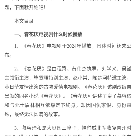
题，下面就开始吧！
本文目录
一、春花厌电视剧什么时候播放
1、《春花厌》电视剧于2024年播放，具体时间还未公
布。
2、《春花厌》是由程箓、黄伟杰执导，刘学义、吴谨
言领衔主演，毕雯珺特别主演，赵小棠、陈楚河特邀主演，
黄日莹友情出演的古装爱情电视剧。《春花厌》该剧改编自
黑颜的同名小说《春花厌》。《春花厌》讲述了皇子慕容璟
和与死士眉林相互依靠定下终身，却因国仇家恨、身份悬
殊，最终无法圆满的故事。
3、慕容璟和是大炎国三皇子，挂帅威北军收复青州时