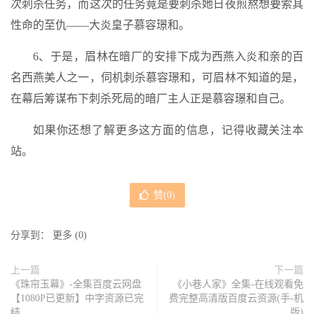
次刺杀任务，而这次的任务竟是要刺杀她日夜煎熬想要索其
性命的至仇——大炎皇子慕容璟和。
6、于是，眉林在暗厂的安排下成为西燕入炎和亲的百
名西燕美人之一，伺机刺杀慕容璟和，可眉林不知道的是，
在幕后筹谋布下刺杀死局的暗厂主人正是慕容璟和自己。
如果你还想了解更多这方面的信息，记得收藏关注本
站。
赞(
0
)
分享到：
更多
(
0
)
上一篇
下一篇
《珠帘玉幕》-全集百度云网盘
《小巷人家》全集-在线观看免
【1080P已更新】中字资源已完
费完整高清版百度云资源(手-机
结
版)