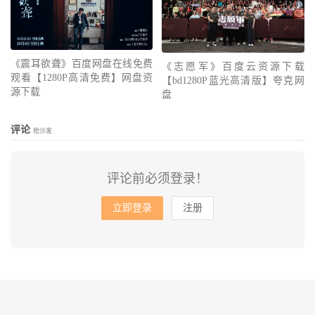
《震耳欲聋》百度网盘在线免费
《志愿军》百度云资源下载
观看【1280P高清免费】网盘资
【bd1280P蓝光高清版】夸克网
源下载
盘
评论
抢沙发
评论前必须登录！
立即登录
注册
© 2010-2026
会飞的鱼
网站地图