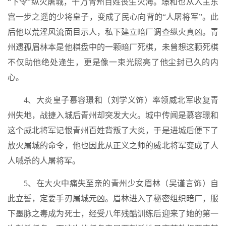
“下令”纵火屠城，十万青州百姓丧生火海。璟和也从入主东
宫一步之遥的少将皇子，变成了民心向背的“人屠将军”。此
后他以荒淫风流面目示人，私下建立暗厂调查纵火真凶。青
州遗孤眉林本是他棋盘中的一颗暗厂死棋，未曾想这颗死棋
不仅助他绝处逢生，更是像一束光照亮了他尘封已久的内
心。
4、大炎皇子慕容璟和（刘学义饰）率领威北军收复青
州失地，战捷入城后青州却突发大火。城中传闻是慕容璟和
这个威北将军记恨青州百姓背叛了大炎，于是进城后便下了
放火屠城的命令，他也因此从正义之师的威北将军变成了人
人喊杀的人屠将军。
5、在大火中痛失至亲的青州少女眉林（吴谨言饰）自
此立誓，定要手刃屠城元凶。眉林进入了秘密组织暗厂，服
下墨脉之毒成为死士，经受八年残酷训练后迎来了她的第一