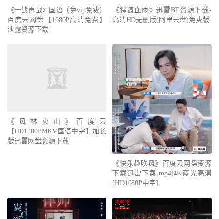
《一战再战》国语（免vip免费）
《猩疯血雨》迅雷BT资源下载-
百度云网盘【1080P高清免费】
高清HD无删版(阿里云盘)免费版
泄露资源下载
《风林火山》百度云
【HD1280PMKV国语中字】加长
版迅雷网盘资源下载
《快乐趣吹风》百度云网盘资源
下载迅雷下载[mp4]4K蓝光高清
[HD1080P中字]