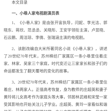
本文目录
一、小巷人家电视剧演员表
1、《小巷人家》是由张开宙执导，闫妮、李光洁、郭
晓东、蒋欣、范丞丞、关晓彤、王安宇领衔主演，卢昱晓、
石云鹏、周洁琼、李倩、张瑞涵主演的电视剧。
2、该剧改编自大米所著同名小说《小巷人家》，讲述
了20世纪70年代末，苏州棉纺厂家属区一条小巷里住着庄
家、林家、吴家三个家庭，时代变迁让三家家长和孩子们的
命运都发生了翻天覆地的变化的故事。
3、20世纪70年代末，苏州棉纺厂家属区一条小巷里住
着庄、林两家人。正值高考恢复，身为教师的庄超英和妻子
黄玲将儿女高考作为家庭头等大事，邻居林武峰和宋莹一家
受其影响也开始关注儿子学业。庄超英、黄玲一家看似和谐