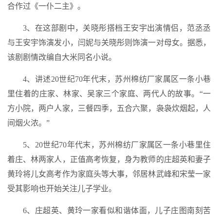
合作过《一仆二主》。
3、在这部剧中，关晓彤搭档王安宇出演情侣，范丞丞
与王安宇饰演发小，闫妮与关晓彤则饰演一对母女。据悉，
该剧剧情改编自大米同名小说。
4、讲述20世纪70年代末，苏州棉纺厂家属区一条小巷
里住着的庄家、林家、吴家三个家庭、两代人的故事。“一
方小院，两户人家，三餐四季，五合六聚，袅袅炊烟起，人
间烟火浓。”
5、20世纪70年代末，苏州棉纺厂家属区一条小巷里住
着庄、林两家人，正值高考恢复，身为教师的庄超英和妻子
黄玲将儿女高考作为家庭头等大事，邻居林武峰和宋莹一家
受其影响也开始关注儿子学业。
6、庄超英、黄玲一家看似和谐体面，儿子庄图南刻苦