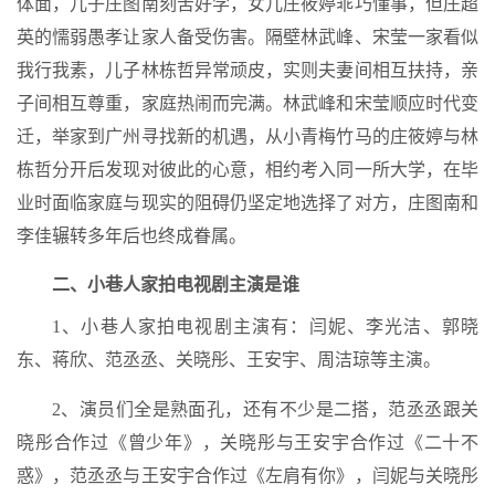
体面，儿子庄图南刻苦好学，女儿庄筱婷乖巧懂事，但庄超
英的懦弱愚孝让家人备受伤害。隔壁林武峰、宋莹一家看似
我行我素，儿子林栋哲异常顽皮，实则夫妻间相互扶持，亲
子间相互尊重，家庭热闹而完满。林武峰和宋莹顺应时代变
迁，举家到广州寻找新的机遇，从小青梅竹马的庄筱婷与林
栋哲分开后发现对彼此的心意，相约考入同一所大学，在毕
业时面临家庭与现实的阻碍仍坚定地选择了对方，庄图南和
李佳辗转多年后也终成眷属。
二、小巷人家拍电视剧主演是谁
1、小巷人家拍电视剧主演有：闫妮、李光洁、郭晓
东、蒋欣、范丞丞、关晓彤、王安宇、周洁琼等主演。
2、演员们全是熟面孔，还有不少是二搭，范丞丞跟关
晓彤合作过《曾少年》，关晓彤与王安宇合作过《二十不
惑》，范丞丞与王安宇合作过《左肩有你》，闫妮与关晓彤