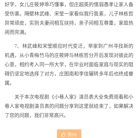
好学，女儿庄筱婷乖巧懂事，但庄超英的懦弱愚孝让家人备
受伤害。隔壁林武峰、宋莹一家看似我行我素，儿子林栋哲
异常顽皮，实则夫妻间相互扶持，亲子间相互尊重，家庭热
闹而完满。
7、林武峰和宋莹顺应时代变迁，举家到广州寻找新的
机遇，从小青梅竹马的庄筱婷与林栋哲分开后发现对彼此的
心意，相约考入同一所大学，在毕业时面临家庭与现实的阻
碍仍坚定地选择了对方，庄图南和李佳辗转多年后也终成眷
属。
关于本次电视剧《小巷人家》演员表大全免费观看和小
巷人家电视剧演员表的问题分享到这里就结束了，如果解决
了您的问题，我们非常高兴。
赞(
0
)