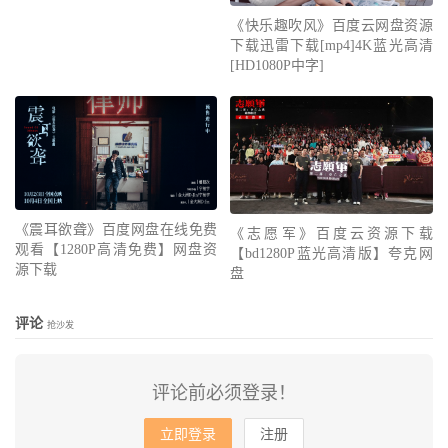
《快乐趣吹风》百度云网盘资源
下载迅雷下载[mp4]4K蓝光高清
[HD1080P中字]
《震耳欲聋》百度网盘在线免费
《志愿军》百度云资源下载
观看【1280P高清免费】网盘资
【bd1280P蓝光高清版】夸克网
源下载
盘
评论
抢沙发
评论前必须登录！
立即登录
注册