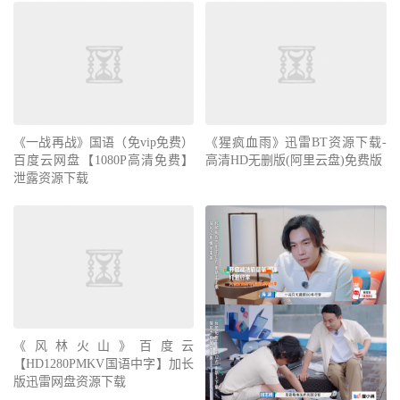
《一战再战》国语（免vip免费）
《猩疯血雨》迅雷BT资源下载-
百度云网盘【1080P高清免费】
高清HD无删版(阿里云盘)免费版
泄露资源下载
《风林火山》百度云
【HD1280PMKV国语中字】加长
版迅雷网盘资源下载