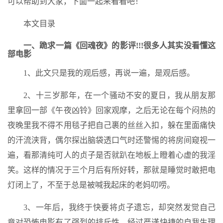
可以帮助到大家，下面一起来看看吧！
本文目录
一、跪求一篇《回魂夜》的影评!!!很多人其实没看懂这
部电影
1、此文只是我的观后感，再说一遍，是观后感。
2、十三岁那年，在一个骚动不安的夏日，我从朋友那
里拿回一部《午夜凶铃》回家观摩，之后无论在每个闷热的
夜晚里我不得不用毯子把自己裹的丝丝入扣，躲在里面痛快
的汗流浃背，偶尔探出脑袋透口气时还警惕的将房间窥视一
遍，看那清纯可人的贞子是否就趴在地板上瞪着心虚的我淫
笑。这样的情况于三个月后有所好转，那就是睡觉时敢把电
灯闭上了，不至于总是被喊我起床的老妈叨唠。
3、一年后，我终于快要将贞子遗忘，却突然发觉自己
竟对恐怖电影有了强烈的排斥性，经过严谨快捷的自我生理