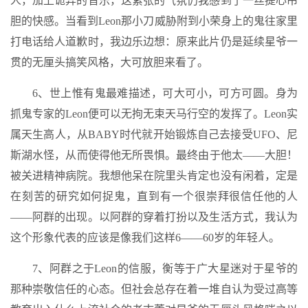
人，加上诡异的音乐，这紧张的气氛仍我感到了一丝提心吊
胆的快感。当看到Leon那小刀威胁附到小荣身上的鬼往家里
打电话给人道歉时，我边乐边想：原来此片仍是延续星爷一
贯的无厘头搞笑风格，大可放胆来看了。
6、世上惟有鬼最难描述，可大可小，可方可圆。身为
抓鬼专家的Leon便可以无拘无束天马行空的发挥了。Leon实
属天生高人，从BABY时代就开始锻炼自己去接受UFO、尼
斯湖水怪，从而使得他无所畏惧。最终由于他太——大胆！
被关进精神病院。我想他呆在院里头肯定也没有闲着，定是
在刻苦的研究如何捉鬼，直到有一个很崇拜很信任他的人
——阿群的出现。以阿群的穿着打扮以及生活方式，我认为
这个形象代表的应该是像我们这样6——60岁的年轻人。
7、阿群之于Leon的信服，衡等于广大星迷对于星爷的
那种崇敬信任的心态。但社会总存在着一堆自认为受过高等