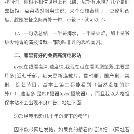
我问你，你相不相信世界上有飞碟、尼斯有水怪？几个哥们
去饭馆，点菜我对服务生说：来个豆枝蒸柳丁，豆腐乳西
瓜，趁她发怔之际再补一句：小辣~~~就可以了。
12、一句话总结：一半是海水，一半是火焰，加上星爷
炉火纯青的演技造就一部韵味非凡的恐怖喜剧。
二、哪里有好的免费高清电影站
qvod在线看高清,速度快,我现在就在看黑鹰坠落,主要是
片多(近七千部，每天更新连载片，像韩剧，国产剧，美
剧，综艺节目，基本上第二都能看到（当然没加的除
外））,速度多,是P2P播器(qvod播放器），而且我以人格担
保本站不会出现不良广告．地址下面
50部经典电影(几十年沉淀下的精华）
因不能带网址发帖，如果真的想看的话请把“（网址看