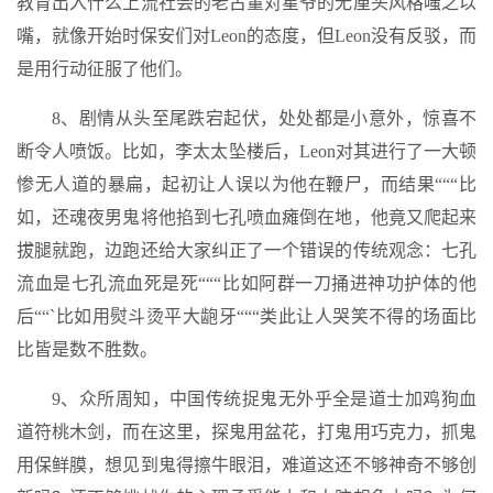
教育出入什么上流社会的老古董对星爷的无厘头风格嗤之以
嘴，就像开始时保安们对Leon的态度，但Leon没有反驳，而
是用行动征服了他们。
8、剧情从头至尾跌宕起伏，处处都是小意外，惊喜不
断令人喷饭。比如，李太太坠楼后，Leon对其进行了一大顿
惨无人道的暴扁，起初让人误以为他在鞭尸，而结果“““比
如，还魂夜男鬼将他掐到七孔喷血瘫倒在地，他竟又爬起来
拔腿就跑，边跑还给大家纠正了一个错误的传统观念：七孔
流血是七孔流血死是死“““比如阿群一刀捅进神功护体的他
后““`比如用熨斗烫平大龅牙“““类此让人哭笑不得的场面比
比皆是数不胜数。
9、众所周知，中国传统捉鬼无外乎全是道士加鸡狗血
道符桃木剑，而在这里，探鬼用盆花，打鬼用巧克力，抓鬼
用保鲜膜，想见到鬼得擦牛眼泪，难道这还不够神奇不够创