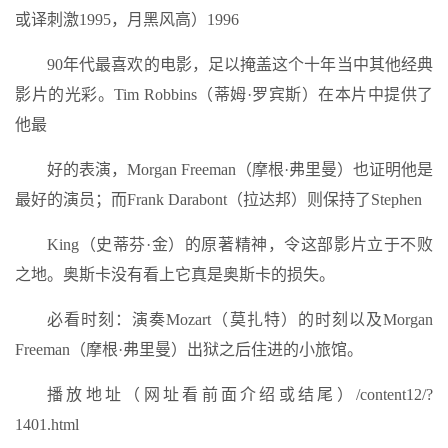
或译刺激1995，月黑风高）1996
90年代最喜欢的电影，足以掩盖这个十年当中其他经典
影片的光彩。Tim Robbins（蒂姆·罗宾斯）在本片中提供了
他最
好的表演，Morgan Freeman（摩根·弗里曼）也证明他是
最好的演员；而Frank Darabont（拉达邦）则保持了Stephen
King（史蒂芬·金）的原著精神，令这部影片立于不败
之地。奥斯卡没有看上它真是奥斯卡的损失。
必看时刻：演奏Mozart（莫扎特）的时刻以及Morgan
Freeman（摩根·弗里曼）出狱之后住进的小旅馆。
播放地址（网址看前面介绍或结尾）/content12/?
1401.html