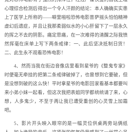
心理综合检测后得出一个令人汗颜的结论：本人确确实实患
上了医学上所称的——噼里啪啦恐怖电影菩萨摇头怕怕精神
虚幻后遗症，并且让我那柔弱似水的小心肝留下了一层永久
的挥之不去的阴影。痛定思痛，在一次难得的清醒之际我愤
然挥毫在床单上写下两条戒律：一、此后坚决抵制日货！
二、此生永不观看恐怖电影！
4、然而当我在街边音像店里看到星爷的《整鬼专家》
时便毫无牵挂的把第二条戒律破掉了，也曾想到它要破，但
是没想到破的这么快！平时拿星爷的电影回家看基本都要叫
来小弟小妹一起看，但这次我把表姐同学都统统请了来，心
想，人多鬼少，不至于再让我已遭受重创的心灵雪上加霜
吧。
5、影片开头映入眼帘的是一幅灵位供桌两旁站俩纸