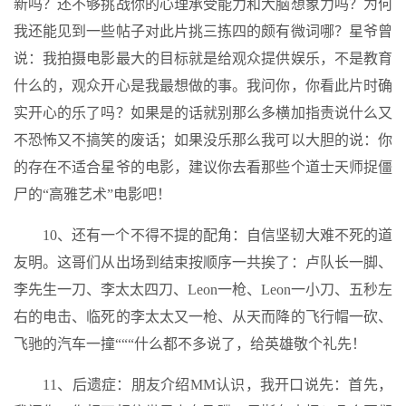
新吗？还不够挑战你的心理承受能力和大脑想象力吗？为何
我还能见到一些帖子对此片挑三拣四的颇有微词哪？星爷曾
说：我拍摄电影最大的目标就是给观众提供娱乐，不是教育
什么的，观众开心是我最想做的事。我问你，你看此片时确
实开心的乐了吗？如果是的话就别那么多横加指责说什么又
不恐怖又不搞笑的废话；如果没乐那么我可以大胆的说：你
的存在不适合星爷的电影，建议你去看那些个道士天师捉僵
尸的“高雅艺术”电影吧！
10、还有一个不得不提的配角：自信坚韧大难不死的道
友明。这哥们从出场到结束按顺序一共挨了：卢队长一脚、
李先生一刀、李太太四刀、Leon一枪、Leon一小刀、五秒左
右的电击、临死的李太太又一枪、从天而降的飞行帽一砍、
飞驰的汽车一撞“““什么都不多说了，给英雄敬个礼先！
11、后遗症：朋友介绍MM认识，我开口说先：首先，