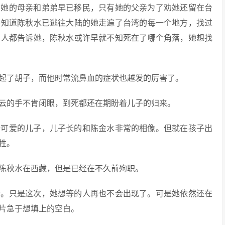
，她的母亲和弟弟早已移民，只有她的父亲为了劝她还留在台
不知道陈秋水已逃往大陆的她走遍了台湾的每一个地方，找过
的人都告诉她，陈秋水或许早就不知死在了哪个角落，她想找
起了胡子，而他时常流鼻血的症状也越发的厉害了。
云的手不肯闭眼，到死都还在期盼着儿子的归来。
个可爱的儿子，儿子长的和陈金水非常的相像。但就在孩子出
牲。
陈秋水在西藏，但是已经在不久前殉职。
云。只是这次，她想等的人再也不会出现了。可是她依然还在
片急于想填上的空白。