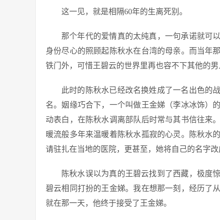
这一见，就是相隔60年的生离死别。
那个年代的爱情真的太纯真，一句承诺就可
身份尽心的照顾起陈秋水在台湾的母亲。而当年
铁门外，可惜王碧云的世界里再也容不下其他的男
此时的陈秋水已经改名换姓成了一名出色的
名。姻缘巧合下，一个叫做王金娣（李冰冰饰）
动表白，在陈秋水调离部队后时常与其书信往来
暖流般多年来温暖着陈秋水孤寂的心灵。陈秋水
请驻扎在当地的医院，更甚至，她将自己的名字改
陈秋水误以为真的王碧云找到了西藏，极度
碧云相同打扮的王金娣。我在想那一刻，经历了
就在那一天，他终于接受了王金娣。