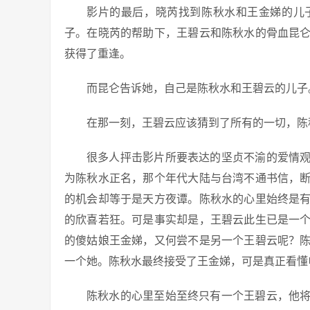
影片的最后，晓芮找到陈秋水和王金娣的儿
子。在晓芮的帮助下，王碧云和陈秋水的骨血昆仑
获得了重逢。
而昆仑告诉她，自己是陈秋水和王碧云的儿子
在那一刻，王碧云应该猜到了所有的一切，陈
很多人抨击影片所要表达的坚贞不渝的爱情
为陈秋水正名，那个年代大陆与台湾不通书信，
的机会却等于是天方夜谭。陈秋水的心里始终是
的欣喜若狂。可是事实却是，王碧云此生已是一
的傻姑娘王金娣，又何尝不是另一个王碧云呢？
一个她。陈秋水最终接受了王金娣，可是真正看懂
陈秋水的心里至始至终只有一个王碧云，他