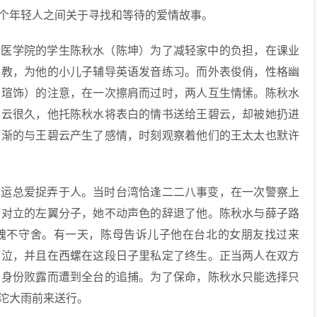
四个年轻人之间关于寻找和等待的爱情故事。
大医学院的学生陈秋水（陈坤）为了减轻家中的负担，在课业
家教，为他的小儿子辅导英语发音练习。而外表俊俏，性格幽
若瑄饰）的注意，在一次擦肩而过时，两人互生情愫。陈秋水
碧云很久，他托陈秋水将表白的情书送给王碧云，却被她扔进
渐渐的与王碧云产生了感情，时刻观察着他们的王太太也默许
命运总爱捉弄于人。当时台湾恰逢二二八事变，在一次警察上
府对立的左翼分子，她不动声色的辞退了他。陈秋水与薛子路
魂不守舍。有一天，陈母告诉儿子他在台北的女朋友找过来
而泣，并且在西螺在这段日子里私定了终生。正当两人在双方
的身份败露而遭到全台的追捕。为了保命，陈秋水只能选择只
沱大雨前来送行。