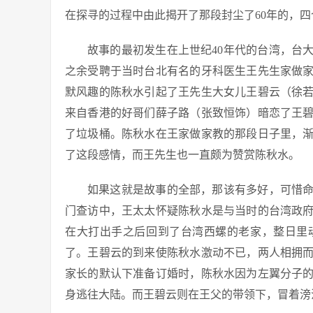
在探寻的过程中由此揭开了那段封尘了60年的，
故事的最初发生在上世纪40年代的台湾，台
之余受聘于当时台北有名的牙科医生王先生家做
默风趣的陈秋水引起了王先生大女儿王碧云（徐
来自香港的好哥们薛子路（张致恒饰）暗恋了王
了垃圾桶。陈秋水在王家做家教的那段日子里，
了这段感情，而王先生也一直颇为赞赏陈秋水。
如果这就是故事的全部，那该有多好，可惜
门查访中，王太太怀疑陈秋水是与当时的台湾政
在大打出手之后回到了台湾西螺的老家，整日里
了。王碧云的到来使陈秋水激动不已，两人相拥
家长的默认下准备订婚时，陈秋水因为左翼分子
身逃往大陆。而王碧云则在王父的带领下，冒着滂