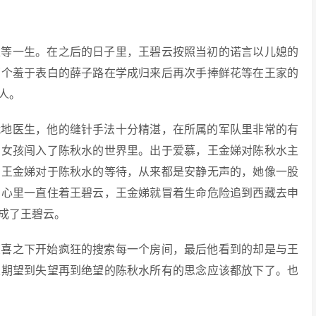
以等一生。在之后的日子里，王碧云按照当初的诺言以儿媳的
那个羞于表白的薛子路在学成归来后再次手捧鲜花等在王家的
人。
战地医生，他的缝针手法十分精湛，在所属的军队里非常的有
的女孩闯入了陈秋水的世界里。出于爱慕，王金娣对陈秋水主
。王金娣对于陈秋水的等待，从来都是安静无声的，她像一股
的心里一直住着王碧云，王金娣就冒着生命危险追到西藏去申
成了王碧云。
惊喜之下开始疯狂的搜索每一个房间，最后他看到的却是与王
从期望到失望再到绝望的陈秋水所有的思念应该都放下了。也