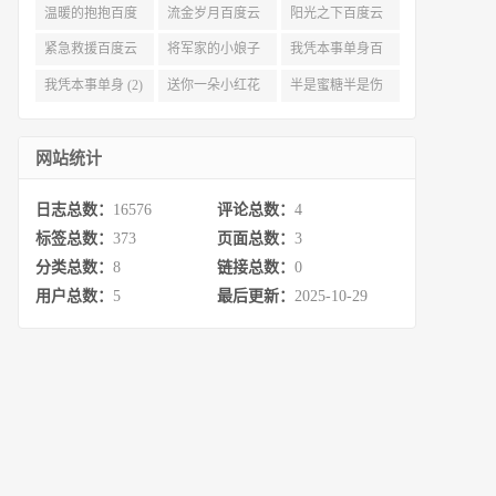
度云资源 (3)
(3)
(3)
温暖的抱抱百度
流金岁月百度云
阳光之下百度云
云 (3)
完整网盘 (3)
(3)
紧急救援百度云
将军家的小娘子
我凭本事单身百
资源 (2)
百度云 (2)
度云资源 (2)
我凭本事单身 (2)
送你一朵小红花
半是蜜糖半是伤
百度云 (2)
百度云资源 (2)
网站统计
日志总数：
16576
评论总数：
4
标签总数：
373
页面总数：
3
分类总数：
8
链接总数：
0
用户总数：
5
最后更新：
2025-10-29