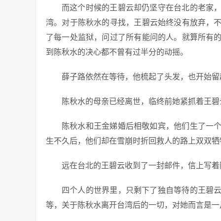
而这个时候的王碧云却仍坚守在台北的老家
湾。对于陈秋水的寻找，王碧云始终没有放弃，
了每一处监狱，问过了所有能问的人。就算所有
到陈秋水的决心都不曾有过半分的动摇。
薛子路依然在等待，他梳起了头发，也开始留
陈秋水的母亲已经离世，临终前她紧抓着王碧
陈秋水和王金娣婚后相敬如宾，他们生了一
生不久后，他们却在雪崩时折回救人的路上双双牺
远在台北的王碧云收到了一封邮件，信上写着
四个人的世界里，只剩下了独自等待的王碧
等，关于陈秋水离开台湾后的一切，对她而言是一