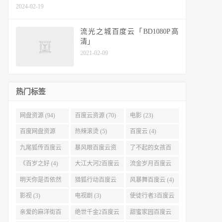
2024-02-19
流光之城百度云「BD1080P高
清」
2021-02-09
热门标签
网盘资源 (94)
百度云资源 (70)
电影 (23)
百度网盘资源
热辣滚烫 (5)
百度云 (4)
(11)
九尾狐传百度云
暴风眼百度云资
了不起的女孩百
(4)
源 (4)
度云 (4)
《百岁之好 (4)
大江大河2百度云
流金岁月百度云
(4)
(4)
明天你是否依然
猎狐行动百度云
风暴舞百度云 (4)
爱我百度云 (4)
(4)
影视 (3)
电视剧 (3)
使徒行者3百度云
资源 (3)
亲爱的麻洋街百
绝世千金2百度云
甜蜜家园百度云