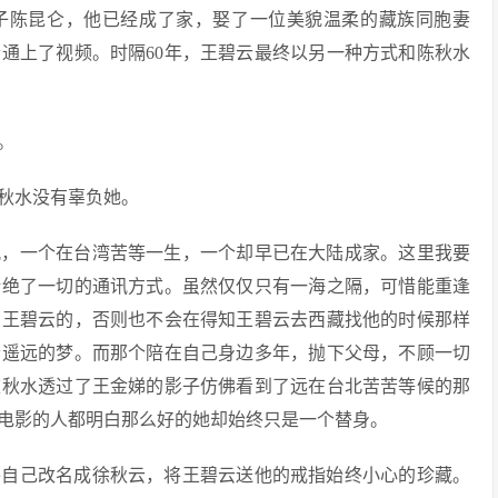
子陈昆仑，他已经成了家，娶了一位美貌温柔的藏族同胞妻
通上了视频。时隔60年，王碧云最终以另一种方式和陈秋水
。
秋水没有辜负她。
观，一个在台湾苦等一生，一个却早已在大陆成家。这里我要
断绝了一切的通讯方式。虽然仅仅只有一海之隔，可惜能重逢
有王碧云的，否则也不会在得知王碧云去西藏找他的时候那样
个遥远的梦。而那个陪在自己身边多年，抛下父母，不顾一切
陈秋水透过了王金娣的影子仿佛看到了远在台北苦苦等候的那
电影的人都明白那么好的她却始终只是一个替身。
将自己改名成徐秋云，将王碧云送他的戒指始终小心的珍藏。