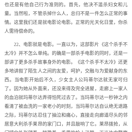
也还是有他自己行为准则的。首先，他决不滥杀妇女和儿
童。当然啦，不管杀掉什么人，总归不是一件怎么正常的事
情。这里我们还是就电影论电影。正常的光天化日里，你杀
人需待偿命的。
22、电影就是电影。一直以为，这部影片《这个杀手不
太冷》并不怎么单纯。的确是一部杀手电影的同时，还是一
部讲了更多杀手故事身外的电影。《这个杀手不太冷》还更
多地讲叙了陌生人之间的友爱，呵护，交融与为爱献身的东
西。当电影开始后不久，少女主人公玛蒂尔达就无家可归
了。因为她从外面来，还没来得及完全进屋，走廊上一家人
的血泊就玛蒂尔达弄得怕死过去了。当玛蒂尔达一秒钟之内
看清了被血洗的一家老小的时刻，当玛蒂尔达自认绝无退路
之际，玛蒂尔达忍住了抽泣和痛心，直接走向廊道尽头的邻
居意大利杀手莱昂的家门口，并且敲响了它。莱昂拨抢，从