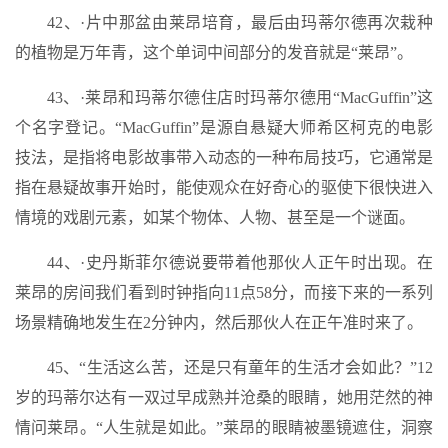
42、·片中那盆由莱昂培育，最后由玛蒂尔德再次栽种
的植物是万年青，这个单词中间部分的发音就是“莱昂”。
43、·莱昂和玛蒂尔德住店时玛蒂尔德用“MacGuffin”这
个名字登记。“MacGuffin”是源自悬疑大师希区柯克的电影
技法，是指将电影故事带入动态的一种布局技巧，它通常是
指在悬疑故事开始时，能使观众在好奇心的驱使下很快进入
情境的戏剧元素，如某个物体、人物、甚至是一个谜面。
44、·史丹斯菲尔德说要带着他那伙人正午时出现。在
莱昂的房间我们看到时钟指向11点58分，而接下来的一系列
场景精确地发生在2分钟内，然后那伙人在正午准时来了。
45、“生活这么苦，还是只有童年的生活才会如此？”12
岁的玛蒂尔达有一双过早成熟并沧桑的眼睛，她用茫然的神
情问莱昂。“人生就是如此。”莱昂的眼睛被墨镜遮住，洞察