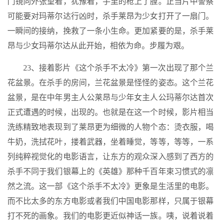
门镜向外张望着，犹豫着，手里的枪上了膛。正当片中警察
可能要对玛蒂尔达行凶时，杀手莱昂为少女打开了一扇门。
一瞬间的接纳，挽救了一条小生命。更加紧要的是，杀手莱
昂与少女玛蒂尔达从此开始，相依为命。步履为艰。
23、接着影片《这个杀手不太冷》第一次出现了那个兰
花盆景。在杀手的房间，兰花盆景是怪怪的姿态。这个兰花
盆景，是在中年男主人公莱昂与少年女主人公玛蒂尔达首次
正式遭遇的时候，出现的。也就是在这一个时候，影片相当
洗练精致地表现到了莱昂更为细微的人物个态：烫衣服，喝
牛奶，洗拭花叶，搂着武器，坐着睡觉，等等，等等，一系
列纯粹视觉化的电影语言，让东方的观众深入感到了西方的
杀手不同于我们银幕上的《英雄》那种千百年束习惯式的凛
然之流。这一部《这个杀手不太冷》更象是生活里的电影。
而不比太多的东方电影或者我们中国电影那样，只属于银幕
打不死的画象。我们的电影更近似神话一族。咦，说着说着