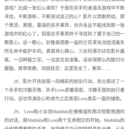
游戏？比成一张红心来的？于是在杀手的清道夫游戏中不断
寻找，不断游移，不断测试自己的心？影片以悲剧终结，那
个黑须，黑镜，寡语的杀手莱昂，也许永远不能找到那一张
游戏中的红心了。但是杀手莱昂终于寻找到了属于自己的一
颗爱心。这一颗心，好像是用那一盆的兰花草充当他流离失
所生命中疵护伞的。真是将心换心，少女玛蒂尔达在影片最
尾，一边种栽兰花，一边自言自语着。话说得那么的殷切与
朦胧。席草依跪，动容抚灵：这里安全了，莱昂……
28、影片开场就是一段精彩的刺杀行动，充分表达了一
个杀手的冷酷无情，杀手Leon部署周密，冷静无畏的执行着
行动。这也导演处心积虑为之后表现Leon真实一面的铺垫。
29、 Leon和小女孩Mathilda在楼梯道的两次短暂相遇时
的对话，是Mathilda和Leon两个生命相交的开始。Mathilda的
全家惨遭黑帮的杀害，她凭借这自己的聪明幸免于难，从此