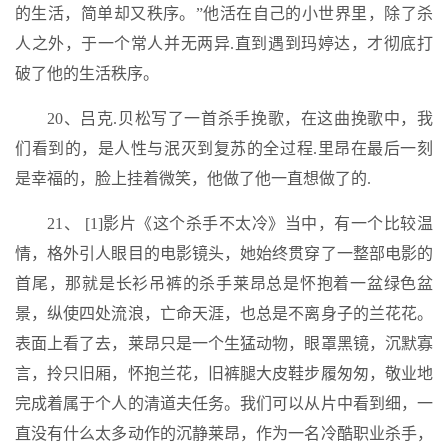
的生活，简单却又秩序。”他活在自己的小世界里，除了杀
人之外，于一个常人并无两异.直到遇到玛婷达，才彻底打
破了他的生活秩序。
20、吕克.贝松写了一首杀手挽歌，在这曲挽歌中，我
们看到的，是人性与泯灭到复苏的全过程.里昂在最后一刻
是幸福的，脸上挂着微笑，他做了他一直想做了的.
21、 [1]影片《这个杀手不太冷》当中，有一个比较温
情，格外引人眼目的电影镜头，她始终贯穿了一整部电影的
首尾，那就是长衫吊裤的杀手莱昂总是怀抱着一盆绿色盆
景，纵使四处流浪，亡命天涯，也总是不离身子的兰花花。
表面上看了去，莱昂只是一个生猛动物，眼罩黑镜，沉默寡
言，拎只旧厢，怀抱兰花，旧裤腿大皮鞋步履匆匆，敬业地
完成着属于个人的清道夫任务。我们可以从片中看到细，一
直没有什么太多动作的沉静莱昂，作为一名冷酷职业杀手，