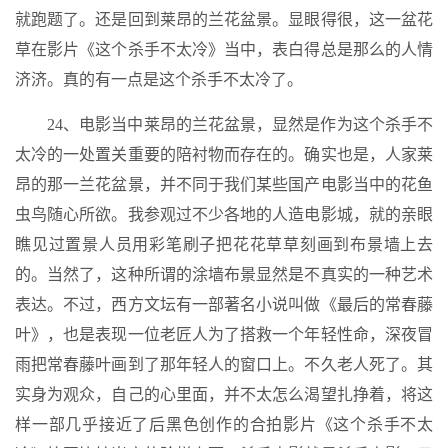
就跑题了。还是回到莱昂的兰花盆景。显眼得很，这一盆花
草在影片《这个杀手不太冷》当中，表白得总是那么的人情
济济。真的有一点是这个杀手不太冷了。
24、电影当中莱昂的兰花盆景，显然是作为这个杀手不
太冷的一处置关重要的陪衬物而存在的。确实也是，人家莱
昂的那一兰花盆景，并不同于我们某些国产电影当中的花鱼
虫鸟随心所欲。我参观过不少各地的人造电影城，就的亲眼
瞧见过置景人员用彩笔刷子把花花草草刻画到布景墙上去
的。当然了，这种所谓的涂墙布景显然是不真实的一种艺术
表达。不过，西方文坛有一部著名小说叫做《最后的常春藤
叶》，也是表现一位老匠人为了搭救一个年轻性命，深夜冒
雨把常春藤叶画到了那年轻人的窗口上。不久老人死了。其
实身为观众，自己的心里面，并不太怎么渴望扎挣着，将这
样一部几乎接近了后黑色创作的合拍影片《这个杀手不太