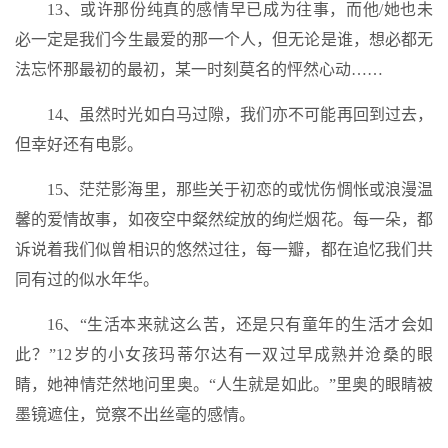
13、或许那份纯真的感情早已成为往事，而他/她也未
必一定是我们今生最爱的那一个人，但无论是谁，想必都无
法忘怀那最初的最初，某一时刻莫名的怦然心动……
14、虽然时光如白马过隙，我们亦不可能再回到过去，
但幸好还有电影。
15、茫茫影海里，那些关于初恋的或忧伤惆怅或浪漫温
馨的爱情故事，如夜空中粲然绽放的绚烂烟花。每一朵，都
诉说着我们似曾相识的悠然过往，每一瓣，都在追忆我们共
同有过的似水年华。
16、“生活本来就这么苦，还是只有童年的生活才会如
此？”12岁的小女孩玛蒂尔达有一双过早成熟并沧桑的眼
睛，她神情茫然地问里奥。“人生就是如此。”里奥的眼睛被
墨镜遮住，觉察不出丝毫的感情。