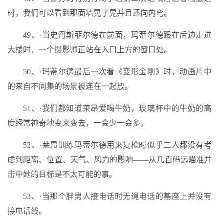
时，我们可以看到那面墙晃了晃并且还向内弯。
49、·当史丹斯菲尔德在前面，玛蒂尔德跟在后边走进
大楼时，一个摄影师正站在入口上方的窗口处。
50、·玛蒂尔德最后一次看《变形金刚》时，动画片中
的来自不同集的场景被连在一起放。
51、·我们都知道莱昂爱喝牛奶，玻璃杯中的牛奶的高
度经常神奇地变来变去，一会少一会多。
52、·莱昂训练玛蒂尔德用来复枪时似乎二人都没有考
虑到距离、位置、天气、风力的影响——从几百码远瞄准并
击中她的目标是不太可能的事。
53、·当那个胖男人接电话时无绳电话的基座上并没有
接电话线。