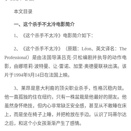
本文目录
一、这个杀手不太冷电影简介
1、《这个杀手不太冷》电影简介如下：
2、《这个杀手不太冷》（原题：Léon、英文译名：The
Professional）是由法国导演吕克·贝松编剧并执导的动作电
影，由娜塔莉·波特曼、让·雷诺、加里·奥德曼联袂出演。该
片于1994年9月14日在法国上映。
3、莱昂是意大利裔的顶尖职业杀手，性格沉稳内敛。
他一直孤独的住在纽约，只有一株盆栽是他最好的朋友。他
虽然身怀绝技，但内心非常缺乏安全感，甚至从不敢睡在床
上，而是坐在椅子上睡，并把枪放在手边。认识了玛蒂尔达
之后，和这个小女孩渐渐产生了感情。