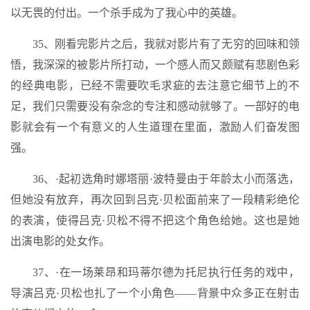
以无畏的付出。一个杀手成为了我心中的英雄。
35、刚看完影片之后，我就对影片有了无穷的回味和领
悟，我深深的被影片所打动，一个感人而又颇赋有悲剧色彩
的经典电影，已经不需要吹毛求疵的去注意它细节上的不
足，我们只需要没有杂念的专注和感动就够了。一部好的电
影就会有一个有意义的人生道理在里面，激励人们奋发图
强。
36、·起初选角时娜塔丽·波特曼由于年龄太小而落选，
但她没有放弃，再次回到吕克·贝松面前来了一段精彩绝伦
的表演，使得吕克·贝松不得不把这个角色给她。这也是她
出演电影的处女作。
37、·在一场莱昂和玛蒂尔德为托尼执行任务的戏中，
导演吕克·贝松也扎了一个小角色——背景中众多正在射击