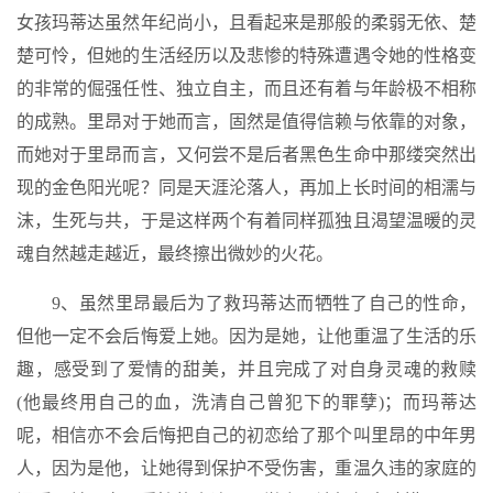
女孩玛蒂达虽然年纪尚小，且看起来是那般的柔弱无依、楚
楚可怜，但她的生活经历以及悲惨的特殊遭遇令她的性格变
的非常的倔强任性、独立自主，而且还有着与年龄极不相称
的成熟。里昂对于她而言，固然是值得信赖与依靠的对象，
而她对于里昂而言，又何尝不是后者黑色生命中那缕突然出
现的金色阳光呢？同是天涯沦落人，再加上长时间的相濡与
沫，生死与共，于是这样两个有着同样孤独且渴望温暖的灵
魂自然越走越近，最终擦出微妙的火花。
9、虽然里昂最后为了救玛蒂达而牺牲了自己的性命，
但他一定不会后悔爱上她。因为是她，让他重温了生活的乐
趣，感受到了爱情的甜美，并且完成了对自身灵魂的救赎
(他最终用自己的血，洗清自己曾犯下的罪孽)；而玛蒂达
呢，相信亦不会后悔把自己的初恋给了那个叫里昂的中年男
人，因为是他，让她得到保护不受伤害，重温久违的家庭的