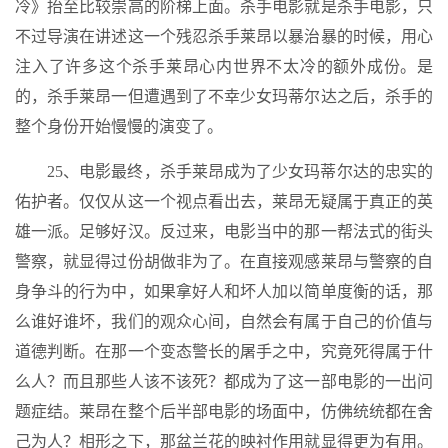
冷》抬至比较崇高的阶梯上面。杀手电影就是杀手电影，只
不过导演在讲述这一个残忍杀手莱昂以暴治暴的时候，用心
注入了许多这个杀手莱昂心内世界不太冷的额外成份。是
的，杀手莱昂一但遭遇到了不幸少女玛蒂尔达之后，杀手的
整个身份开始慢慢的演变了。
25、电影最终，杀手莱昂成为了少女玛蒂尔达的忠实的
佑护者。仅仅从这一个视点看出去，莱昂无疑属于真正的英
雄一派。足够好汉。反过来，电影当中的那一帮法式的街头
警察，就显得过份胡做非为了。在直接观感莱昂与警察的自
身争斗的行为中，如果拿好人和坏人加以简单度衡的话，那
么谁好谁坏，我们的观众心间，自然会有属于自己的价值与
道德判断。在那一个变态警长的屠手之中，究竟死得属于什
么人？而且那些人该不该死？都成为了这一部电影的一出问
题症结。莱昂在整个后半部电影的场面中，仿佛统统都在舍
己为人？相形之下，那盆兰花的映衬作用就显得更为有用。