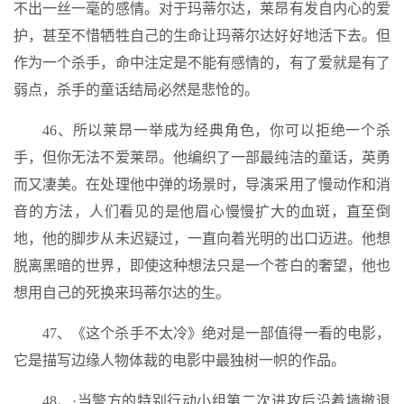
不出一丝一毫的感情。对于玛蒂尔达，莱昂有发自内心的爱
护，甚至不惜牺牲自己的生命让玛蒂尔达好好地活下去。但
作为一个杀手，命中注定是不能有感情的，有了爱就是有了
弱点，杀手的童话结局必然是悲怆的。
46、所以莱昂一举成为经典角色，你可以拒绝一个杀
手，但你无法不爱莱昂。他编织了一部最纯洁的童话，英勇
而又凄美。在处理他中弹的场景时，导演采用了慢动作和消
音的方法，人们看见的是他眉心慢慢扩大的血斑，直至倒
地，他的脚步从未迟疑过，一直向着光明的出口迈进。他想
脱离黑暗的世界，即使这种想法只是一个苍白的奢望，他也
想用自己的死换来玛蒂尔达的生。
47、《这个杀手不太冷》绝对是一部值得一看的电影，
它是描写边缘人物体裁的电影中最独树一帜的作品。
48、·当警方的特别行动小组第二次进攻后沿着墙撤退