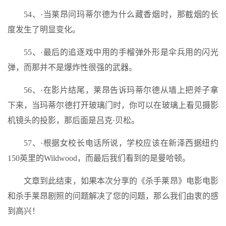
54、·当莱昂问玛蒂尔德为什么藏香烟时，那截烟的长
度发生了明显变化。
55、·最后的追逐戏中用的手榴弹外形是伞兵用的闪光
弹，而那并不是爆炸性很强的武器。
56、·在影片结尾，莱昂告诉玛蒂尔德从墙上把斧子拿
下来，当玛蒂尔德打开玻璃门时，你可以在玻璃上看见摄影
机镜头的投影，那后面是吕克·贝松。
57、·根据女校长电话所说，学校应该在新泽西据纽约
150英里的Wildwood，而最后我们看到的是曼哈顿。
文章到此结束，如果本次分享的《杀手莱昂》电影电影
和杀手莱昂剧照的问题解决了您的问题，那么我们由衷的感
到高兴！