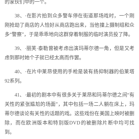
的家伙们中的一个。
38、·在影片拍到众多警车停在街道那场戏时，一个刚
刚抢劫了商店的人恰好从商店跑出来，当他撞上摄制组和众
多“警察”，于是乖乖地向这群穿着制服的临时演员投了降。
39、·丽芙·泰勒曾被考虑出演玛蒂尔德一角，但是又考
虑到那时她个子就已经太高而作罢。
40、·在片中莱昂使用的手枪是装有扬抑制器的伯莱塔
92系列。
41、·最初的剧本中有很多关于莱昂和玛蒂尔德之间“有
关性的紧张尴尬的场面”，其中包括一场二人躺在床上，玛
蒂尔德谈论有关性的话题的戏。这些戏份在美国上映时被删
除，而在欧洲版本和特别版DVD的被删除片断中均可找
到。