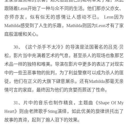
跟随着Leon开始了一种与众不同的生活。他们那亦父亦女、
亦师亦友，似有似无的感情让人感动不已。 Leon因为
Mathilda感受到了人生的乐趣，Mathilda则因为Leon才有了家
庭般温暖和关心。
30、《这个杀手不太冷》的导演是法国著名的吕克·贝
松，影片当中充满着艺术的气息，甚至杀人的现场也象那艺
术品一样的独特和唯美。导演在影片中更多的表达了对现实
中的一些丑恶事物的批判，为了利益警察可以成为杀人的匪
徒，他们在正义的大旗下肆意屠杀。还有Mathilda那毫无亲
情可言的家庭，最终因为他们的贪婪而葬送了性命。
31、片中的音乐也制作精良，主题曲《Shape Of My
Heart》则由老牌歌手Sting演绎，如此优美的旋律烘托出了
故事的真谛，起到了煽人泪下的效果。