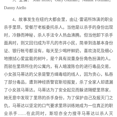
Danny Aiello
4、故事发生在纽约大都会里，由让·雷诺所饰演的职业
杀手里昂，受餐厅老板委托杀人。当他是以杀手的身份出现
时，冷静而神秘，杀人手法令人热血沸腾。但当他卸下杀手
面具时，则又回归成为平凡的市井小民，简单到连基本身份
证、银行帐号都没有，每天至少喝杯鲜奶，喜欢浇花及细心
地擦拭心爱盆栽的树叶，是个具有双重身份角色扮演的人。
而就在里昂所住的公寓内，有人暗渡陈仓的进行毒品交易，
小女孩马蒂达的父亲是警方缉毒组的线人，因为贪心，私吞
了部分毒品，遭到神经质警官斯坦报复，杀了全家人却遗漏
了小女孩马蒂达。马蒂达为了安全起见而躲进隔壁里昂家，
她无意中发现了里昂的杀手身份，为了保护自己及报灭门之
仇，马蒂达以坚定的口气要求里昂训练她成为一位真正的职
业杀手……在此同时，斯坦亦全力搜寻马蒂达以杀人灭