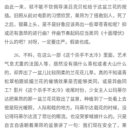
由此一来，就不能不钦佩导演吕克贝松给于这盆兰花的按
插。旧照从前对电影的习惯欣赏，莱昂为了搭救别人，死了
之后，银幕上头，是不是好象应该亮出一些翠苍青松呢？抑
或还有激昂的进行曲？伴曲节奏起码应当类同《十面埋伏》
什么的吧？对呀，一定要庄严。假装也成。
26、不料，在这么一部《这个杀手不太冷》里面，艺术
气息尤重的法国人等，居然没有搞什么青松或者大山什么
的，却弄出了一盆儿比较阴柔的兰花花儿草。真的不知道青
松翠柏跟妩媚兰花的催情效果是否能够类同，或是异曲同
工？影片《这个杀手不太冷》收尾时份，少女主人公玛蒂尔
达把莱昂的那一盆兰花花取出了盆景，种植到了一处看上去
很是阳光暖照，人际和睦的地方。玛蒂尔达栽花的时候，没
记得玛蒂尔达流了悲壮的眼流。也没哭爹喊娘什么的。只是
自言自语朝着莱昂的盆景讲了一句：我们现在安全了，莱