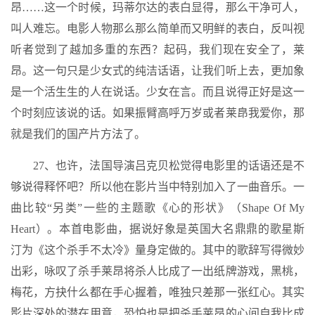
昂……这一个时候，玛蒂尔达的表白显得，那么干净可人，
叫人难忘。电影人物那么那么简单而又明鲜的表白，反叫视
听者觉到了越加多重的东西？起码，我们现在安全了，莱
昂。这一句只是少女式的纯洁话语，让我们听上去，更加象
是一个活生生的人在说话。少女在言。而且说得正好是这一
个时刻应该说的话。如果振臂高呼万岁或者莱皍我爱你，那
就是我们的国产片方法了。
27、也许，法国导演吕克贝松觉得电影里的话语还是不
够说得释怀吧？所以他在影片当中特别加入了一曲音乐。一
曲比较“另类”一些的主题歌《心的形状》（Shape Of My
Heart）。本首电影曲，据说好象是英国大名鼎鼎的歌星斯
汀为《这个杀手不太冷》量身定做的。其中的歌辞写得微妙
出彩，咏叹了杀手莱昂将杀人比成了一出纸牌游戏，黑桃，
梅花，方抉什么都在手心握着，唯独只差那一张红心。其实
影片深处的潜在用意，恐怕也是把杀手莱昂的心间自我比成