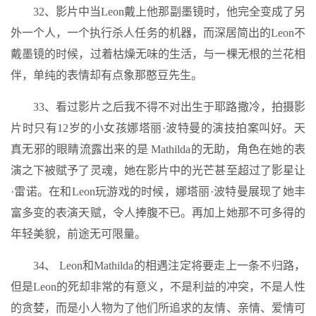
32、影片中当Leon戴上他那副墨镜时，他完全变成了另
外一个人，一个执行杀人任务的机器，而深居简出的Leon不
戴墨镜的时候，过着枯燥无味的生活，与一棵无根的兰花相
伴，单纯的表情却有点象那憨豆先生。
33、看过影片之后我不得不对出生于耶路撒冷，拍摄影
片时只有12岁的小女孩娜塔丽·波特曼的演技拍案叫好。天
真无邪的眼睛流露出来的是 Mathilda的无助，角色在她的表
演之下被赋予了灵魂，她在影片中的光芒甚至超过了影星让
·雷诺。在和Leon玩游戏的时候，娜塔丽·波特曼展现了她丰
富多变的表演天赋，令人捧腹不已。再加上她那不可多得的
年轻美貌，前途无可限量。
34、 Leon和Mathilda的相遇注定将要走上一条不归路，
但是Leon的死却非常的有意义，不是利益的冲突，不是人性
的贪婪，而是小人物为了他们所追求的友情、亲情、爱情可