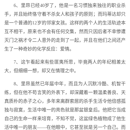
6、里昂已经40岁了，他是一名习惯独来独往的职业杀
手，并且始终恪守着不杀女人和孩子的原则；而玛蒂达却只
是一个普通的12岁的邻家女孩。这样的两个人的生活轨迹本
互不相干，原来也不会有任何交集，然而只因后者不幸惨遭
灭门之祸才令二人意外的走到了一起，并且在他们之间还产
生了一种奇妙的化学反应：爱情。
7、这乍看起来有些匪夷所思，毕竟两人的年纪相差太
大，但细细一想，却又在情理之中。
8、里昂虽然已年届中年，而且为人沉默冷酷、机智干
练，但在他不苟言笑的外表下，却深藏着一颗温柔善良、天
真质朴的赤子之心，多年来离群索居的杀手生活令他倍感孤
独与寂寞，生活中唯一的亮色就是那盆银皇后。他把它当成
自己的生命一样来培育，不知不觉，这盆绿色植物成了他生
活中唯一的朋友——在他眼中，它甚至就是另一个自己。而