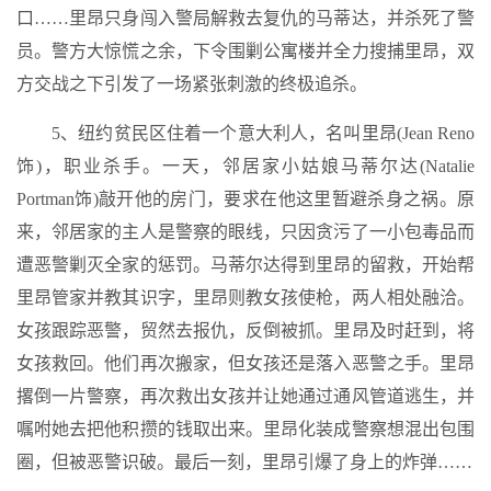
口……里昂只身闯入警局解救去复仇的马蒂达，并杀死了警
员。警方大惊慌之余，下令围剿公寓楼并全力搜捕里昂，双
方交战之下引发了一场紧张刺激的终极追杀。
5、纽约贫民区住着一个意大利人，名叫里昂(Jean Reno
饰)，职业杀手。一天，邻居家小姑娘马蒂尔达(Natalie
Portman饰)敲开他的房门，要求在他这里暂避杀身之祸。原
来，邻居家的主人是警察的眼线，只因贪污了一小包毒品而
遭恶警剿灭全家的惩罚。马蒂尔达得到里昂的留救，开始帮
里昂管家并教其识字，里昂则教女孩使枪，两人相处融洽。
女孩跟踪恶警，贸然去报仇，反倒被抓。里昂及时赶到，将
女孩救回。他们再次搬家，但女孩还是落入恶警之手。里昂
撂倒一片警察，再次救出女孩并让她通过通风管道逃生，并
嘱咐她去把他积攒的钱取出来。里昂化装成警察想混出包围
圈，但被恶警识破。最后一刻，里昂引爆了身上的炸弹……