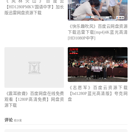
《风林火山》百度云
【HD1280PMKV国语中字】加长
版迅雷网盘资源下载
《快乐趣吹风》百度云网盘资源
下载迅雷下载[mp4]4K蓝光高清
[HD1080P中字]
《震耳欲聋》百度网盘在线免费
《志愿军》百度云资源下载
观看【1280P高清免费】网盘资
【bd1280P蓝光高清版】夸克网
源下载
盘
评论
抢沙发