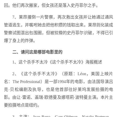
回。他们再次搬家，但女孩还是落入史丹菲尔之手。
7、莱昂撂倒一片警察，再次救出女孩并让她通过通风
管道逃生，并嘱咐她去把他积攒的钱取出来。莱昂则化装成
警察试图混出包围圈，但被狡猾的史丹菲尔识破，不得已引
爆了身上的炸弹。
二、请问这是哪部电影里的
1、这个杀手不太冷《这个杀手不太冷》海报概述
2、《这个杀手不太冷》（原题：Léon，美国上映片
名：The Professional）是一部1994年的电影，由法国导演吕
克·贝松编剧及执导，也是他首部往好莱坞发展拍摄的电
影。由让·雷诺、盖瑞·欧德曼及娜塔莉·波特曼主演。本片主
要拍摄地点是纽约。
3、主演： Jean Reno，Gary Oldman，Natalie Portman，