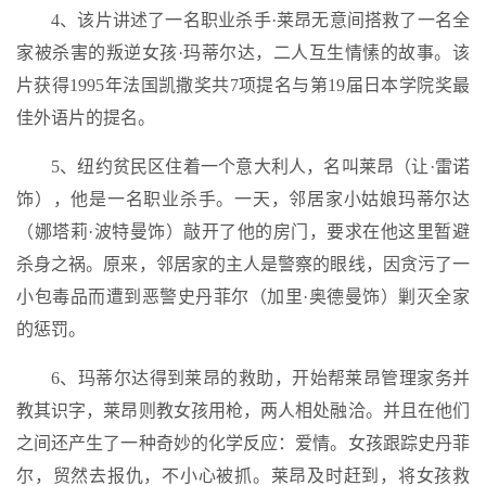
4、该片讲述了一名职业杀手·莱昂无意间搭救了一名全
家被杀害的叛逆女孩·玛蒂尔达，二人互生情愫的故事。该
片获得1995年法国凯撒奖共7项提名与第19届日本学院奖最
佳外语片的提名。
5、纽约贫民区住着一个意大利人，名叫莱昂（让·雷诺
饰），他是一名职业杀手。一天，邻居家小姑娘玛蒂尔达
（娜塔莉·波特曼饰）敲开了他的房门，要求在他这里暂避
杀身之祸。原来，邻居家的主人是警察的眼线，因贪污了一
小包毒品而遭到恶警史丹菲尔（加里·奥德曼饰）剿灭全家
的惩罚。
6、玛蒂尔达得到莱昂的救助，开始帮莱昂管理家务并
教其识字，莱昂则教女孩用枪，两人相处融洽。并且在他们
之间还产生了一种奇妙的化学反应：爱情。女孩跟踪史丹菲
尔，贸然去报仇，不小心被抓。莱昂及时赶到，将女孩救