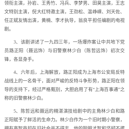
领衔主演，孙岩、王秀竹、冯兵、李梦男、田昊主演，王志
文特别主演，倪大红特邀主演，王劲松、温峥嵘、刘天佐、
任正斌友情出演，黄楠、李才执导，翁良平担任编剧的电视
剧。
3、该剧讲述了一九四三年，一场爆炸案让中共地下党
员路正阳（聂远饰）与旧警察林少白（陈哲远饰）初次交
锋，各显身手。
4、六年后，上海解放，路正阳成为上海市公安局反特
战线上的一名骨干，面对严峻的反特斗争形势，路正阳在领
导的支持下，经过严格甄别，大胆启用了有“上海百事通”之
称的旧警察林少白。
5、陈哲远和聂远的精湛演技给剧中的主角林少白和路
正阳赋予了鲜活的生命力。林少白作为一个旧时期小警察，
拥有高智商却在旧社会并不得志，他的聪明才智和坚韧不拔