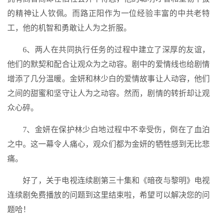
的精神让人钦佩。而路正阳作为一位经验丰富的中共老特
工，他的机智和勇敢让人为之折服。
6、两人在共同执行任务的过程中建立了深厚的友谊，
他们的默契和配合让观众为之动容。剧中的爱情线也给剧情
增添了几分温暖。金妍和林少白的爱情故事让人动容，他们
之间的甜蜜和坚守让人为之动容。然而，剧情的转折却让观
众心碎。
7、金妍在保护林少白地过程中不幸受伤，倒在了血泊
之中。这一幕令人痛心，观众们都为金妍的牺牲感到无比悲
痛。
好了，关于电视连续剧第三十集和《暗夜与黎明》电视
连续剧免费播放的问题到这里结束啦，希望可以解决您的问
题哈！