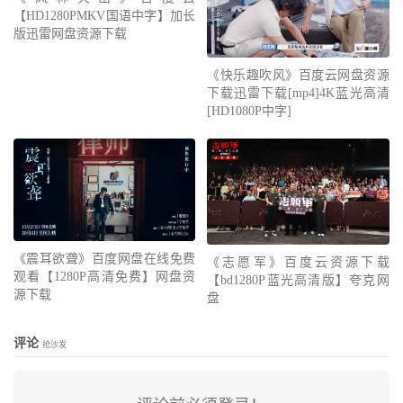
【HD1280PMKV国语中字】加长
版迅雷网盘资源下载
《快乐趣吹风》百度云网盘资源
下载迅雷下载[mp4]4K蓝光高清
[HD1080P中字]
《震耳欲聋》百度网盘在线免费
《志愿军》百度云资源下载
观看【1280P高清免费】网盘资
【bd1280P蓝光高清版】夸克网
源下载
盘
评论
抢沙发