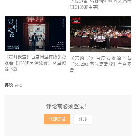
下载迅雷下载[mp4]4K蓝光高清
[HD1080P中字]
《震耳欲聋》百度网盘在线免费
《志愿军》百度云资源下载
观看【1280P高清免费】网盘资
【bd1280P蓝光高清版】夸克网
源下载
盘
评论
抢沙发
评论前必须登录！
立即登录
注册