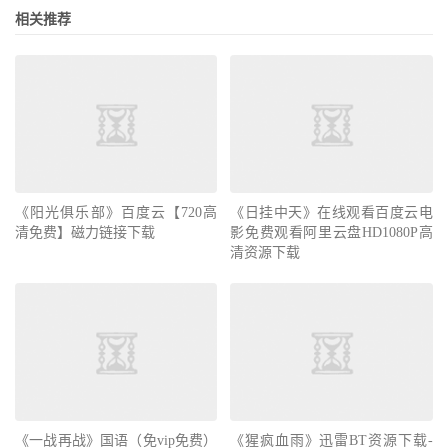
相关推荐
《阳光俱乐部》百度云【720高
《日挂中天》在线观看百度云电
清免费】磁力链接下载
影免费观看阿里云盘HD1080P高
清资源下载
《一战再战》国语（免vip免费）
《猩疯血雨》迅雷BT资源下载-