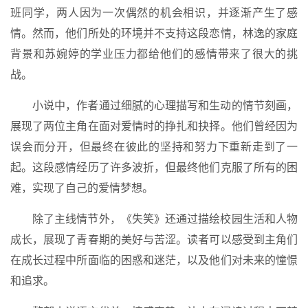
班同学，两人因为一次偶然的机会相识，并逐渐产生了感
情。然而，他们所处的环境并不支持这段恋情，林逸的家庭
背景和苏婉婷的学业压力都给他们的感情带来了很大的挑
战。
小说中，作者通过细腻的心理描写和生动的情节刻画，
展现了两位主角在面对爱情时的挣扎和抉择。他们曾经因为
误会而分开，但最终在彼此的坚持和努力下重新走到了一
起。这段感情经历了许多波折，但最终他们克服了所有的困
难，实现了自己的爱情梦想。
除了主线情节外，《失笑》还通过描绘校园生活和人物
成长，展现了青春期的美好与苦涩。读者可以感受到主角们
在成长过程中所面临的困惑和迷茫，以及他们对未来的憧憬
和追求。