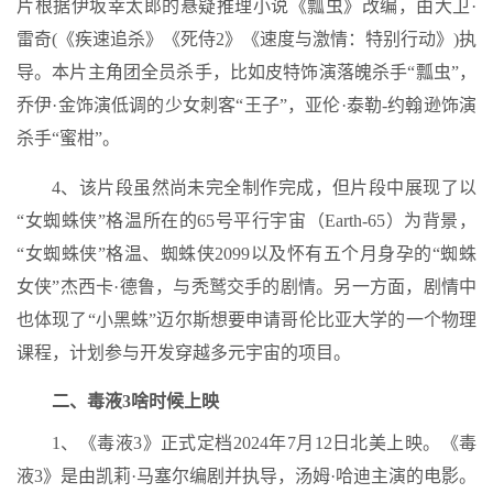
片根据伊坂幸太郎的悬疑推理小说《瓢虫》改编，由大卫·
雷奇(《疾速追杀》《死侍2》《速度与激情：特别行动》)执
导。本片主角团全员杀手，比如皮特饰演落魄杀手“瓢虫”，
乔伊·金饰演低调的少女刺客“王子”，亚伦·泰勒-约翰逊饰演
杀手“蜜柑”。
4、该片段虽然尚未完全制作完成，但片段中展现了以
“女蜘蛛侠”格温所在的65号平行宇宙（Earth-65）为背景，
“女蜘蛛侠”格温、蜘蛛侠2099以及怀有五个月身孕的“蜘蛛
女侠”杰西卡·德鲁，与秃鹫交手的剧情。另一方面，剧情中
也体现了“小黑蛛”迈尔斯想要申请哥伦比亚大学的一个物理
课程，计划参与开发穿越多元宇宙的项目。
二、毒液3啥时候上映
1、《毒液3》正式定档2024年7月12日北美上映。《毒
液3》是由凯莉·马塞尔编剧并执导，汤姆·哈迪主演的电影。