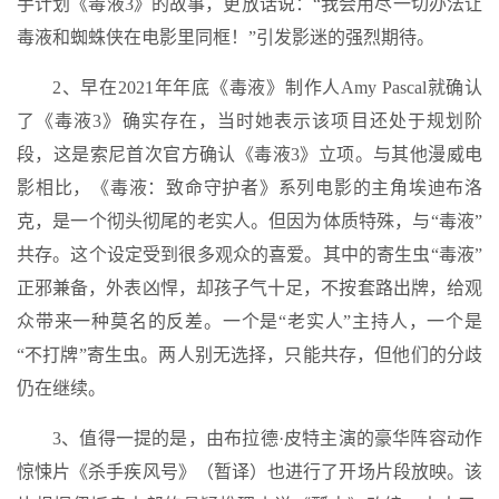
手计划《毒液3》的故事，更放话说：“我会用尽一切办法让
毒液和蜘蛛侠在电影里同框！”引发影迷的强烈期待。
2、早在2021年年底《毒液》制作人Amy Pascal就确认
了《毒液3》确实存在，当时她表示该项目还处于规划阶
段，这是索尼首次官方确认《毒液3》立项。与其他漫威电
影相比，《毒液：致命守护者》系列电影的主角埃迪布洛
克，是一个彻头彻尾的老实人。但因为体质特殊，与“毒液”
共存。这个设定受到很多观众的喜爱。其中的寄生虫“毒液”
正邪兼备，外表凶悍，却孩子气十足，不按套路出牌，给观
众带来一种莫名的反差。一个是“老实人”主持人，一个是
“不打牌”寄生虫。两人别无选择，只能共存，但他们的分歧
仍在继续。
3、值得一提的是，由布拉德·皮特主演的豪华阵容动作
惊悚片《杀手疾风号》（暂译）也进行了开场片段放映。该