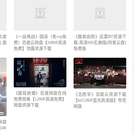
百度
《一战再战》国语（免vip免
《猩疯血雨》迅雷BT资源下
云盘
费）百度云网盘【1080P高清
载-高清HD无删版(阿里云盘)
免费】泄露资源下载
免费版
《震耳欲聋》百度网盘在线
《志愿军》百度云资源下载
免费观看【1280P高清免费】
【bd1280P蓝光高清版】夸克
网盘资源下载
网盘
网盘
4K