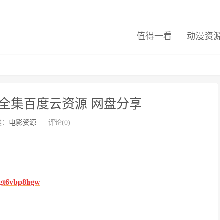
值得一看
动漫资
全集百度云资源 网盘分享
类：
电影资源
评论(0)
fhgt6vbp8hgw