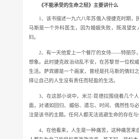
《不能承受的生命之轻》主要讲什么
1、该书描述一九六八年苏俄入侵捷克时期，
马斯是一个外科医生，因为婚姻失败，既渴望女
妇。
2、有一天他爱上一个餐厅的女侍——特丽莎
想象。此时捷克政治动乱不安，在苏黎世一位权
生活。萨宾娜是一个画家，曾经是托马斯的情妇
择让自己的人生没有责任而轻盈的生活。
3、在这部小说中，米兰·昆德拉围绕着几个
面，对诸如回归、媚俗、遗忘、时间、偶然性与
注是该书的主题。任何人都无法逃避生命的存在与
4、在他看来，人生是一种痛苦，这种痛苦来