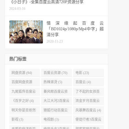
《小日子》-全集百度云高清720P资源分享
2024-03-16
情深缘起百度云
「BD1024p/1080p/Mp4中字」超
清分享
2020-11-23
热门标签
网盘资源 (94)
百度云资源 (70)
电影 (23)
百度网盘资源
热辣滚烫 (5)
百度云 (4)
(11)
九尾狐传百度云
暴风眼百度云资
了不起的女孩百
(4)
源 (4)
度云 (4)
《百岁之好 (4)
大江大河2百度云
流金岁月百度云
(4)
(4)
明天你是否依然
猎狐行动百度云
风暴舞百度云 (4)
爱我百度云 (4)
(4)
影视 (3)
电视剧 (3)
使徒行者3百度云
资源 (3)
亲爱的麻洋街百
绝世千金2百度云
甜蜜家园百度云