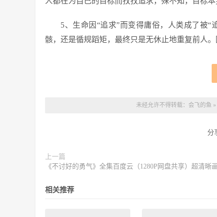
人都在为自己的目标而孜孜追求，殊不知，目标本
5、生命因“追求”而变得庸俗，人类成了被“
骸，还是循规蹈矩，最终只是无休止地重复前人。
未经允许不得转载：
会飞的鱼
分
上一篇
《不讨好的勇气》全集百度云（1280P网盘共享）超清晰
相关推荐