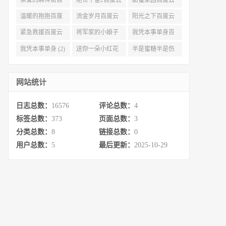
度云资源 (3)
(3)
(3)
温暖的抱抱百度
流金岁月百度云
阳光之下百度云
云 (3)
完整网盘 (3)
(3)
紧急救援百度云
将军家的小娘子
我凭本事单身百
资源 (2)
百度云 (2)
度云资源 (2)
我凭本事单身 (2)
送你一朵小红花
半是蜜糖半是伤
百度云 (2)
百度云资源 (2)
网站统计
日志总数：
16576
评论总数：
4
标签总数：
373
页面总数：
3
分类总数：
8
链接总数：
0
用户总数：
5
最后更新：
2025-10-29