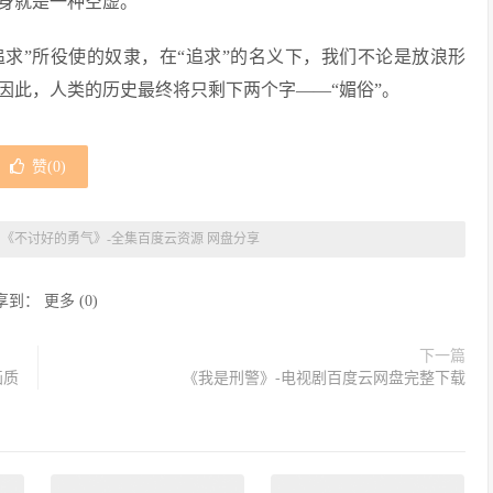
身就是一种空虚。
追求”所役使的奴隶，在“追求”的名义下，我们不论是放浪形
因此，人类的历史最终将只剩下两个字——“媚俗”。
赞(
0
)
»
《不讨好的勇气》-全集百度云资源 网盘分享
享到：
更多
(
0
)
下一篇
画质
《我是刑警》-电视剧百度云网盘完整下载