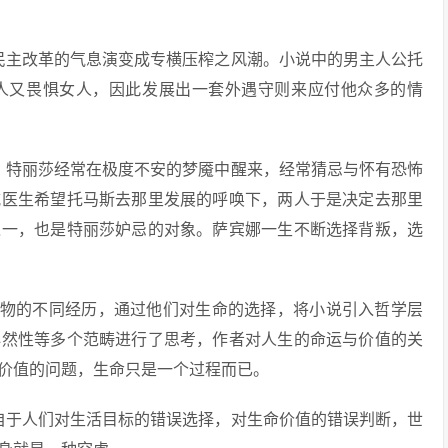
民主改革的气息演变成专横压榨之风潮。小说中的男主人公托
人又畏惧女人，因此发展出一套外遇守则来应付他众多的情
，特丽莎经常在极度不安的梦魇中醒来，经常猜忌与怀有恐怖
威医生希望托马斯去那里发展的呼唤下，两人于是决定去那里
之一，也是特丽莎妒忌的对象。萨宾娜一生不断选择背叛，选
人物的不同经历，通过他们对生命的选择，将小说引入哲学层
必然性等多个范畴进行了思考，作者对人生的命运与价值的关
价值的问题，生命只是一个过程而已。
自于人们对生活目标的错误选择，对生命价值的错误判断，世